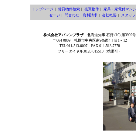
トップページ
｜
賃貸物件検索
｜
売買物件
｜
家具・家電付マン
セージ
｜
問合わせ・資料請求
｜
会社概要
｜
スタッフ
株式会社アパマンプラザ
北海道知事 石狩 (10) 第3992号
〒064-0809 札幌市中央区南9条西4丁目1－12
TEL:011-513-0007 FAX:011-513-7778
フリーダイヤル:0120-015510（携帯可）