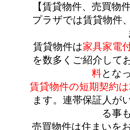
【賃貸物件、売買物
プラザでは賃貸物件
賃貸物件は
家具家電
を数多くご紹介して
料
とな
賃貸物件の短期契約は
ます。連帯保証人が
る事
売買物件は住まいを