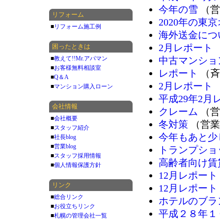
今年の雪
（営
リフォーム
2020年の東
■
リフォーム施工例
海外送金につ
2月レポート
困ったときは
■
教えて!!Mr.アパマン
中古マンショ
■
お客様無料相談室
レポート
（斉
■
Q＆A
2月レポート
■
マンション購入ローン
平成29年2月
会社情報
クレーム
（営
■
会社概要
冬対策
（営業
■
スタッフ紹介
今年もあと少
■
社長blog
■
営業blog
トランプショ
■
スタッフ採用情報
高齢者向け賃
■
個人情報保護方針
12月レポート
リンク
12月レポート
■
総合リンク
ホテルのブラ
■
お役立ちリンク
平成２８年１
■
札幌の管理会社一覧