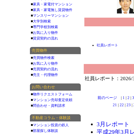
■
家具・家電付マンション
■
家具・家電無し賃貸物件
■
マンスリーマンション
■
大学別検索
■
専門学校別検索
■
お気に入り物件
■
賃貸契約の流れ
社員レポート
売買物件
■
売買物件検索
■
お気に入り物件
■
売買契約の流れ
■
売主・代理物件
社員レポート：2026/
お問い合わせ
■
物件リクエストフォーム
前のページ
|
1
|
2
|
■
マンション売却査定依頼
21
|
22
|
23
|
■
問合わせ・資料請求
不動産コラム・体験談
3月レポート
■
マンション投資の鉄人
■
部屋探し体験談
平成29年3月