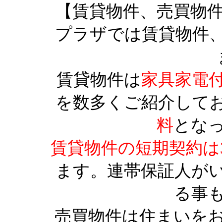
【賃貸物件、売買物
プラザでは賃貸物件
賃貸物件は
家具家電
を数多くご紹介して
料
とな
賃貸物件の短期契約は
ます。連帯保証人が
る事
売買物件は住まいを