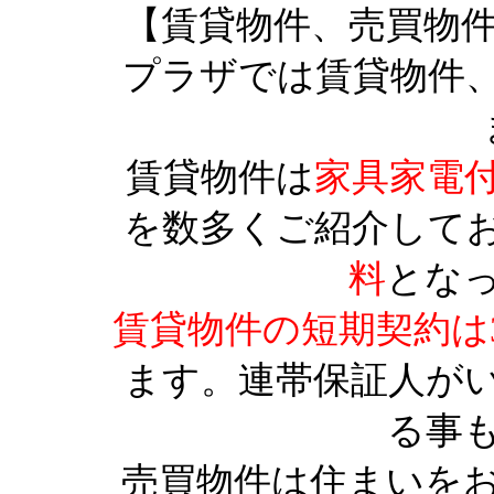
【賃貸物件、売買物
プラザでは賃貸物件
賃貸物件は
家具家電
を数多くご紹介して
料
とな
賃貸物件の短期契約は
ます。連帯保証人が
る事
売買物件は住まいを