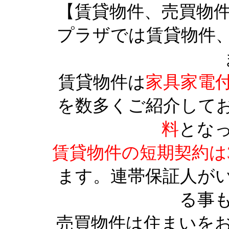
【賃貸物件、売買物
プラザでは賃貸物件
賃貸物件は
家具家電
を数多くご紹介して
料
とな
賃貸物件の短期契約は
ます。連帯保証人が
る事
売買物件は住まいを