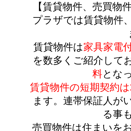
【賃貸物件、売買物
プラザでは賃貸物件
賃貸物件は
家具家電
を数多くご紹介して
料
とな
賃貸物件の短期契約は
ます。連帯保証人が
る事
売買物件は住まいを