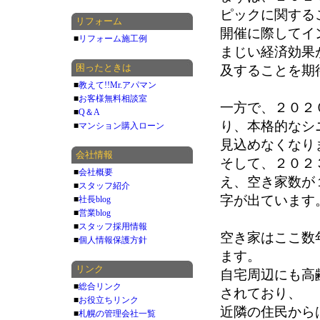
ピックに関する
リフォーム
開催に際してイ
■
リフォーム施工例
まじい経済効果
困ったときは
及することを期
■
教えて!!Mr.アパマン
■
お客様無料相談室
一方で、２０２
■
Q＆A
り、本格的なシ
■
マンション購入ローン
見込めなくなり
会社情報
そして、２０２
■
会社概要
え、空き家数が
■
スタッフ紹介
字が出ています
■
社長blog
■
営業blog
■
スタッフ採用情報
空き家はここ数
■
個人情報保護方針
ます。
リンク
自宅周辺にも高
■
総合リンク
されており、
■
お役立ちリンク
近隣の住民から
■
札幌の管理会社一覧