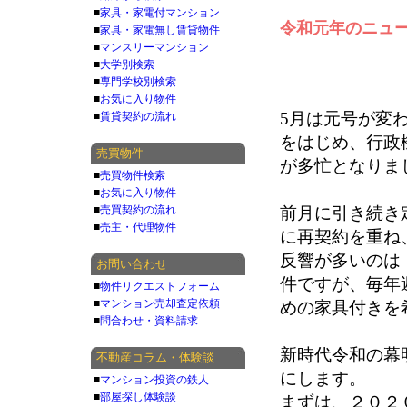
■
家具・家電付マンション
令和元年のニュ
■
家具・家電無し賃貸物件
■
マンスリーマンション
■
大学別検索
■
専門学校別検索
■
お気に入り物件
5月は元号が変
■
賃貸契約の流れ
をはじめ、行政
売買物件
が多忙となりま
■
売買物件検索
■
お気に入り物件
■
売買契約の流れ
前月に引き続き
■
売主・代理物件
に再契約を重ね
反響が多いのは
お問い合わせ
件ですが、毎年
■
物件リクエストフォーム
■
マンション売却査定依頼
めの家具付きを
■
問合わせ・資料請求
新時代令和の幕
不動産コラム・体験談
にします。
■
マンション投資の鉄人
■
部屋探し体験談
まずは、２０２