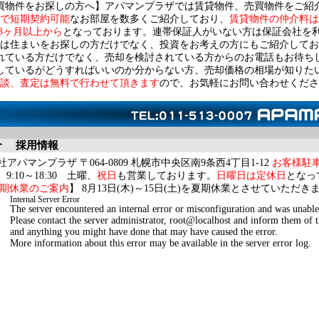
買物件をお探しの方へ】アパマンプラザでは賃貸物件、売買物件をご紹
で短期契約可能
なお部屋を数多くご紹介しており、
賃貸物件の仲介料は
3ヶ月以上から
となっております。連帯保証人がいない方は保証会社を
は住まいをお探しの方だけでなく、投資をお考えの方にもご紹介してお
れている方だけでなく、売却を検討されている方からのお電話もお待ち
しているがどうすればいいのか分からない方、売却価格の相場が知りた
談、査定は無料で行わせて頂きます
ので、お気軽にお問い合わせくださ
介
採用情報
アパマンプラザ 〒064-0809 札幌市中央区南9条西4丁目1-12
お客様駐
9:10～18:30 土曜、
祝日
も営業しております。
日曜日は定休日
となっ
期休業のご案内
】 8月13日(木)～15日(土)を夏期休業とさせていただき
Internal Server Error
The server encountered an internal error or misconfiguration and was unable
Please contact the server administrator, root@localhost and inform them of t
and anything you might have done that may have caused the error.
More information about this error may be available in the server error log.