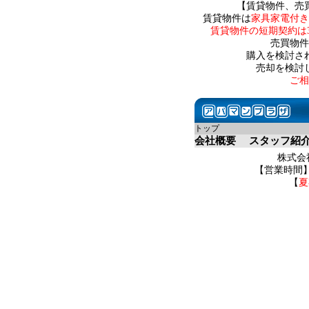
【賃貸物件、売
賃貸物件は
家具家電付き
賃貸物件の短期契約は
売買物件
購入を検討さ
売却を検討
ご相
トップ
会社概要
スタッフ紹
株式会社
【営業時間】 
【
夏