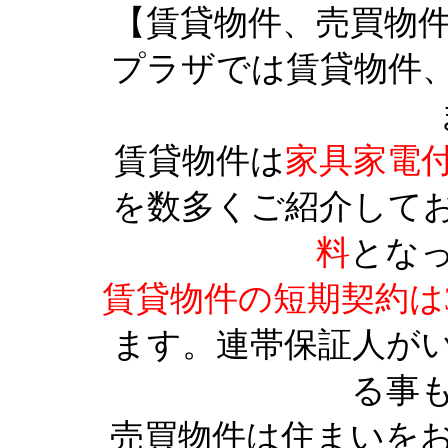
【賃貸物件、売買物
プラザでは賃貸物件
賃貸物件は
家具家電
を数多くご紹介して
料
とな
賃貸物件の短期契約は
ます。連帯保証人が
る事
売買物件は住まいを