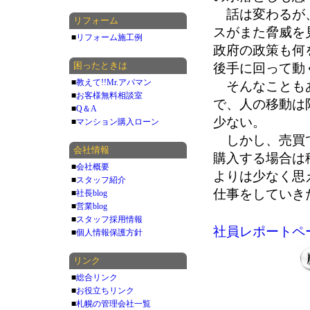
話は変わるが、
リフォーム
スがまた脅威を
■
リフォーム施工例
政府の政策も何
困ったときは
後手に回って動
■
教えて!!Mr.アパマン
そんなこともあ
■
お客様無料相談室
で、人の移動は
■
Q＆A
少ない。
■
マンション購入ローン
しかし、売買で
会社情報
購入する場合は
■
会社概要
よりは少なく思
■
スタッフ紹介
仕事をしていき
■
社長blog
■
営業blog
■
スタッフ採用情報
社員レポートペ
■
個人情報保護方針
リンク
■
総合リンク
■
お役立ちリンク
■
札幌の管理会社一覧