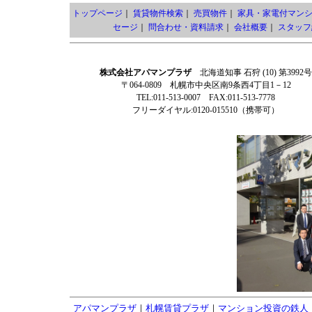
トップページ
｜
賃貸物件検索
｜
売買物件
｜
家具・家電付マン
セージ
｜
問合わせ・資料請求
｜
会社概要
｜
スタッフ
株式会社アパマンプラザ
北海道知事 石狩 (10) 第3992号
〒064-0809 札幌市中央区南9条西4丁目1－12
TEL:011-513-0007 FAX:011-513-7778
フリーダイヤル:0120-015510（携帯可）
アパマンプラザ
｜
札幌賃貸プラザ
｜
マンション投資の鉄人