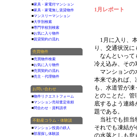
■
家具・家電付マンション
1月レポート
■
家具・家電無し賃貸物件
■
マンスリーマンション
■
大学別検索
■
専門学校別検索
■
お気に入り物件
1月に入り、本
■
賃貸契約の流れ
り、交通状況に
売買物件
なんといっても
■
売買物件検索
冷え込み、その
■
お気に入り物件
■
売買契約の流れ
マンションの水
■
売主・代理物件
本来であれば、
も、水道管が凍
お問い合わせ
とのことだ。管
■
物件リクエストフォーム
■
マンション売却査定依頼
底するよう連絡
■
問合わせ・資料請求
題である。
当社でも担当物
不動産コラム・体験談
それでも凍結が
■
マンション投資の鉄人
■
部屋探し体験談
の水落としも怠