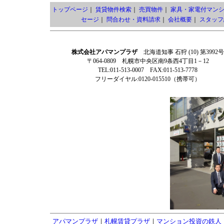
トップページ
｜
賃貸物件検索
｜
売買物件
｜
家具・家電付マン
セージ
｜
問合わせ・資料請求
｜
会社概要
｜
スタッフ
株式会社アパマンプラザ
北海道知事 石狩 (10) 第3992号
〒064-0809 札幌市中央区南9条西4丁目1－12
TEL:011-513-0007 FAX:011-513-7778
フリーダイヤル:0120-015510（携帯可）
アパマンプラザ
｜
札幌賃貸プラザ
｜
マンション投資の鉄人