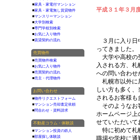
■
家具・家電付マンション
平成３１年３月
■
家具・家電無し賃貸物件
■
マンスリーマンション
■
大学別検索
■
専門学校別検索
■
お気に入り物件
３月に入り日中
■
賃貸契約の流れ
ってきました。
売買物件
大学や高校の受
■
売買物件検索
入される方、札
■
お気に入り物件
■
売買契約の流れ
への問い合わせ
■
売主・代理物件
札幌市以外に居
しい方も多く、
お問い合わせ
されるお客様も
■
物件リクエストフォーム
■
マンション売却査定依頼
そのようなお客
■
問合わせ・資料請求
ホームページ上
せていただいて
不動産コラム・体験談
特に初めて札幌
■
マンション投資の鉄人
■
部屋探し体験談
職場や学校に通