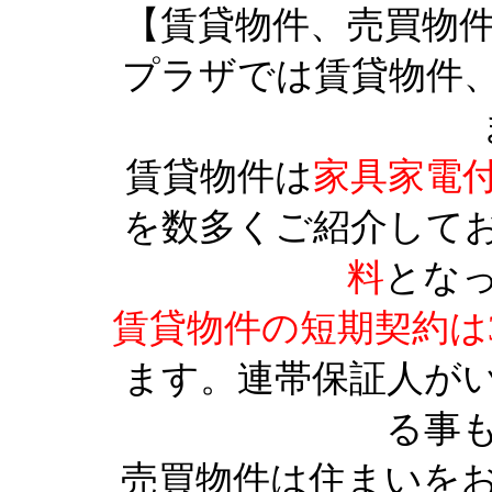
【賃貸物件、売買物
プラザでは賃貸物件
賃貸物件は
家具家電
を数多くご紹介して
料
とな
賃貸物件の短期契約は
ます。連帯保証人が
る事
売買物件は住まいを