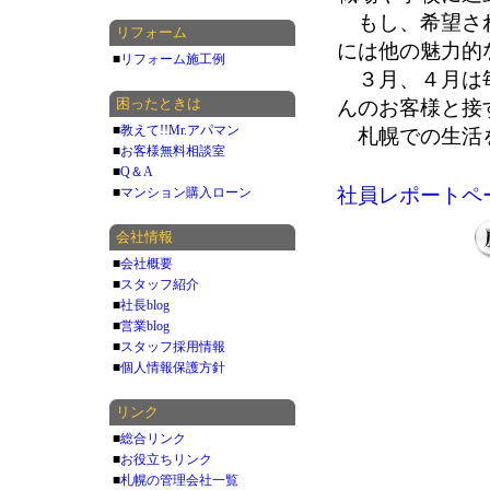
もし、希望され
リフォーム
には他の魅力的
■
リフォーム施工例
３月、４月は毎
困ったときは
んのお客様と接
■
教えて!!Mr.アパマン
札幌での生活を
■
お客様無料相談室
■
Q＆A
社員レポートペ
■
マンション購入ローン
会社情報
■
会社概要
■
スタッフ紹介
■
社長blog
■
営業blog
■
スタッフ採用情報
■
個人情報保護方針
リンク
■
総合リンク
■
お役立ちリンク
■
札幌の管理会社一覧