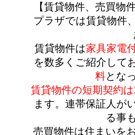
【賃貸物件、売買物
プラザでは賃貸物件
賃貸物件は
家具家電
を数多くご紹介して
料
とな
賃貸物件の短期契約は
ます。連帯保証人が
る事
売買物件は住まいを