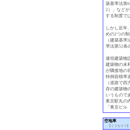
築基準法第6
2）」など
する制度で
しかし近年
めの2つの
（建築基準
準法第52条
連坦建築物設
建築物の未
が隣接地の
特例容積率適
（道路で四
存の建築物
いうもので
東京駅丸の
「東京ビル（
空地率
【くうちりつ】