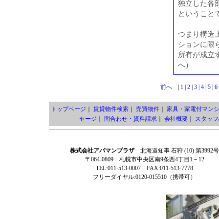
独立した各
ということ
つまり構造
ションに限
所有が成立
へ）
前へ
|
1
|
2
|
3
|
4
|
5
|
6
トップページ
｜
賃貸物件検索
｜
売買物件
｜
家具・家電付マン
セージ
｜
問合わせ・資料請求
｜
会社概要
｜
スタッフ
株式会社アパマンプラザ
北海道知事 石狩 (10) 第3992号
〒064-0809 札幌市中央区南9条西4丁目1－12
TEL:011-513-0007 FAX:011-513-7778
フリーダイヤル:0120-015510（携帯可）