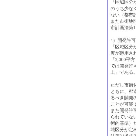
「区域区分
のうち少な
ない（都市計
また市街地
市計画法第1
4）開発許
「区域区分
度が適用さ
「3,000
では開発許可
上」である
ただし市街
ともに、都
るべき開発
ことが可能
また開発許
られていな
術的基準）
域区分が定
法第34条