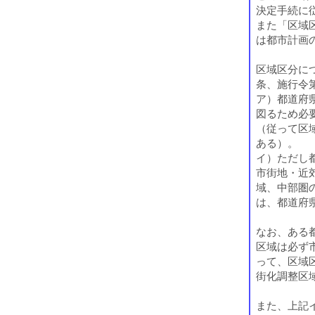
決定手続に
また「区域
は都市計画
区域区分に
条、施行令
ア）都道府
図るため必
（従って区
ある）。
イ）ただし
市街地・近
域、中部圏
は、都道府
なお、ある
区域は必ず
って、区域
街化調整区
また、上記