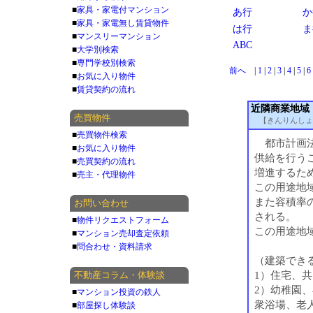
■
家具・家電付マンション
あ行
か
■
家具・家電無し賃貸物件
は行
ま
■
マンスリーマンション
ABC
■
大学別検索
■
専門学校別検索
前へ
|
1
|
2
|
3
|
4
|
5
|
6
■
お気に入り物件
■
賃貸契約の流れ
近隣商業地域
売買物件
【きんりんしょ
■
売買物件検索
都市計画法
■
お気に入り物件
供給を行う
■
売買契約の流れ
増進するた
■
売主・代理物件
この用途地
また容積率の
お問い合わせ
される。
■
物件リクエストフォーム
この用途地
■
マンション売却査定依頼
■
問合わせ・資料請求
（建築でき
1）住宅、
不動産コラム・体験談
2）幼稚園
■
マンション投資の鉄人
衆浴場、老
■
部屋探し体験談