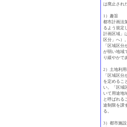
は廃止され
1）趣旨
都市計画法
るよう規定
計画区域」
区分」へ）
「区域区分
が弱い地域
り緩やかで
2）土地利
「区域区分
を定めるこ
い。「区域
いて用途地
と呼ばれる
途制限を課
る。
3）都市施