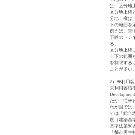
は「区分地
区分地上権と
分地上権は
下の範囲を
例えば、空
下鉄のトン
る。
区分地上権
上下の範囲
を制限する
ことが多い
2）未利用
未利用容積率を
Develop
たが、従来
わが国では
ては「総合
度（建築基
基準法第86
「都市再生