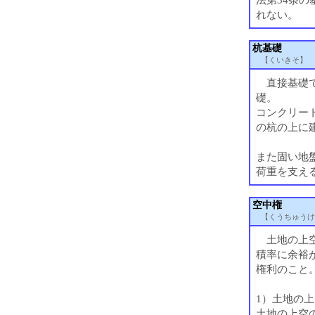
れない。
杭基礎
【くいきそ】
直接基礎で
礎。
コンクリー
の杭の上に
また固い地
荷重を支え
空中権
【くうちゅうけ
土地の上空
積率に余裕
権利のこと
1）土地の
土地の上空