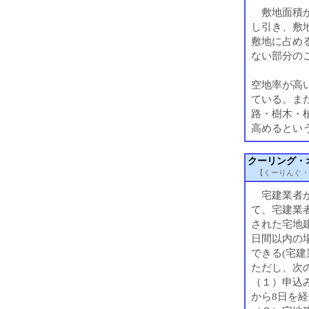
敷地面積か
し引き、敷
敷地に占め
ない部分の
空地率が高
ている。ま
路・樹木・
高めるとい
クーリング・
【くーりんぐ・
宅建業者が
て、宅建業
された宅地
日間以内の
できる(宅建
ただし、次
（１）申込
から8日を