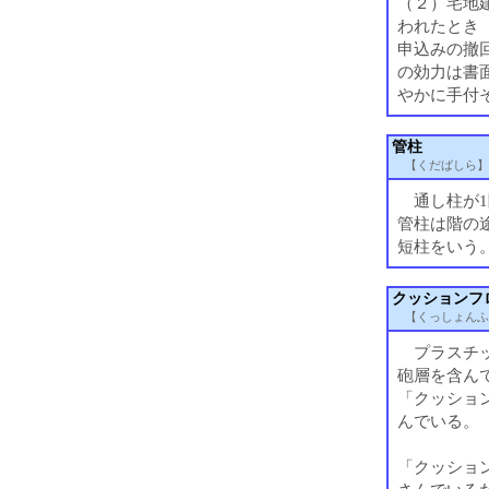
（２）宅地
われたとき
申込みの撤
の効力は書
やかに手付
管柱
【くだばしら】
通し柱が1
管柱は階の
短柱をいう
クッションフ
【くっしょんふ
プラスチッ
砲層を含ん
「クッショ
んでいる。
「クッショ