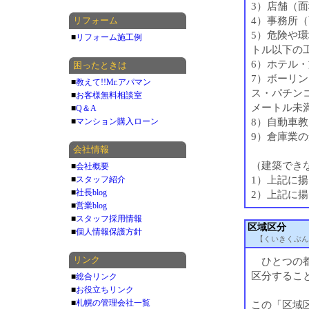
3）店舗（
4）事務所
リフォーム
5）危険や環
■
リフォーム施工例
トル以下の
6）ホテル
困ったときは
7）ボーリ
■
教えて!!Mr.アパマン
ス・パチン
■
お客様無料相談室
メートル未
■
Q＆A
8）自動車
■
マンション購入ローン
9）倉庫業
会社情報
（建築でき
■
会社概要
1）上記に
■
スタッフ紹介
■
社長blog
2）上記に
■
営業blog
■
スタッフ採用情報
区域区分
■
個人情報保護方針
【くいきくぶん
リンク
ひとつの都
区分するこ
■
総合リンク
■
お役立ちリンク
■
札幌の管理会社一覧
この「区域