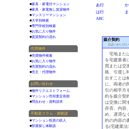
■
家具・家電付マンション
あ行
か
■
家具・家電無し賃貸物件
は行
ま
■
マンスリーマンション
ABC
■
大学別検索
■
専門学校別検索
■
お気に入り物件
■
賃貸契約の流れ
媒介契約
【ばいかいけい
売買物件
宅地または
■
売買物件検索
を宅建業者
■
お気に入り物件
買または交
■
売買契約の流れ
格、引渡し
■
売主・代理物件
出すことは
お問い合わせ
に、両者の
引の相手方
■
物件リクエストフォーム
約を媒介契
■
マンション売却査定依頼
■
問合わせ・資料請求
は交換に関
存否、内容
不動産コラム・体験談
め、遅滞な
約の内容の
■
マンション投資の鉄人
■
部屋探し体験談
る(宅建業法