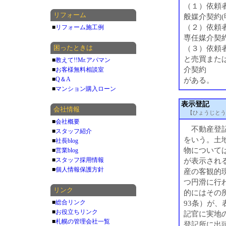
（１）依頼
リフォーム
般媒介契約(
（２）依頼
■
リフォーム施工例
専任媒介契
困ったときは
（３）依頼
と売買また
■
教えて!!Mr.アパマン
介契約
■
お客様無料相談室
■
Q＆A
がある。
■
マンション購入ローン
表示登記
会社情報
【ひょうじとう
■
会社概要
不動産登記
■
スタッフ紹介
をいう。土地
■
社長blog
物については
■
営業blog
■
スタッフ採用情報
が表示され
■
個人情報保護方針
産の客観的
つ円滑に行
リンク
的にはその所
■
総合リンク
93条）が、
■
お役立ちリンク
記官に実地の
■
札幌の管理会社一覧
登記所に出頭