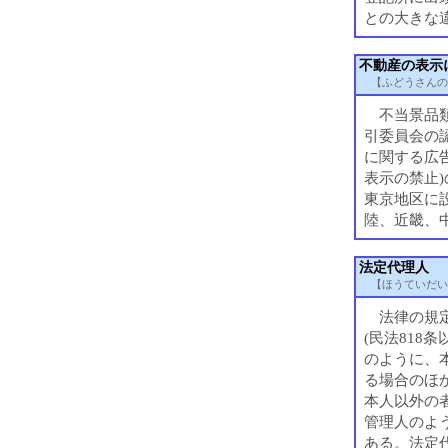
との大きな
不動産の表示
【ふどうさんの
不当景品類
引委員会の
に関する広
表示の禁止
東京地区に
陸、近畿、
法定代理人
【ほうていだい
法律の規定
(民法818
のように、
る場合のほ
本人以外の者
管理人のよう
ある。法定