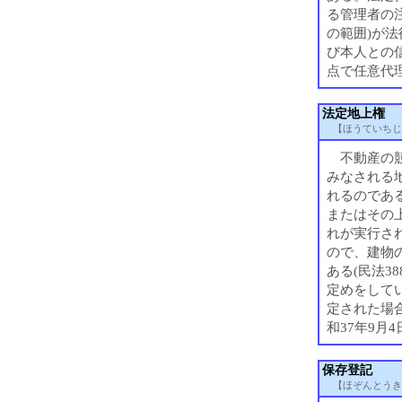
る管理者の
の範囲)が
び本人との
点で任意代
法定地上権
【ほうていちじ
不動産の競
みなされる
れるのであ
またはその
れが実行さ
ので、建物
ある(民法3
定めをして
定された場合
和37年9月4
保存登記
【ほぞんとうき