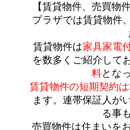
【賃貸物件、売買物
プラザでは賃貸物件
賃貸物件は
家具家電
を数多くご紹介して
料
とな
賃貸物件の短期契約は
ます。連帯保証人が
る事
売買物件は住まいを