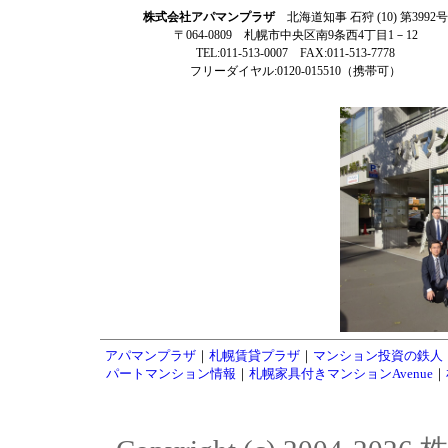
株式会社アパマンプラザ
北海道知事 石狩 (10) 第3992号
〒064-0809 札幌市中央区南9条西4丁目1－12
TEL:011-513-0007 FAX:011-513-7778
フリーダイヤル:0120-015510（携帯可）
アパマンプラザ
｜
札幌賃貸プラザ
｜
マンション投資の鉄人
パートマンション情報
｜
札幌家具付きマンションAvenue
｜