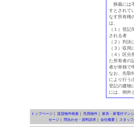
狭義には不
すとされて
なす所有権の
は、
（１）登記
される者
（２）判決
（３）収用
（４）区分
た所有者の
者が単独で
なお、先取
により行う(
登記の建物
には、例外と
トップページ
｜
賃貸物件検索
｜
売買物件
｜
家具・家電付マン
セージ
｜
問合わせ・資料請求
｜
会社概要
｜
スタッフ