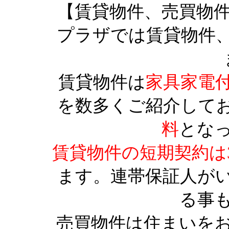
【賃貸物件、売買物
プラザでは賃貸物件
賃貸物件は
家具家電
を数多くご紹介して
料
とな
賃貸物件の短期契約は
ます。連帯保証人が
る事
売買物件は住まいを