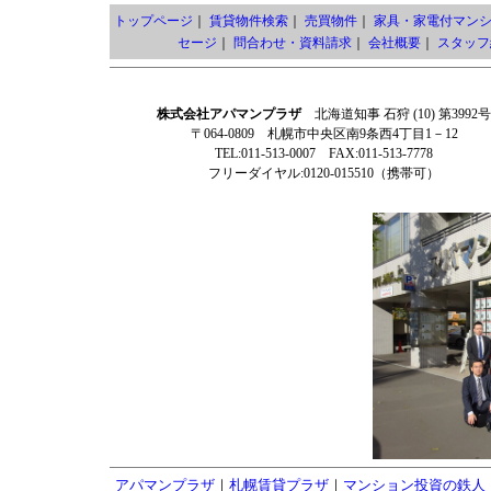
トップページ
｜
賃貸物件検索
｜
売買物件
｜
家具・家電付マン
セージ
｜
問合わせ・資料請求
｜
会社概要
｜
スタッフ
株式会社アパマンプラザ
北海道知事 石狩 (10) 第3992号
〒064-0809 札幌市中央区南9条西4丁目1－12
TEL:011-513-0007 FAX:011-513-7778
フリーダイヤル:0120-015510（携帯可）
アパマンプラザ
｜
札幌賃貸プラザ
｜
マンション投資の鉄人