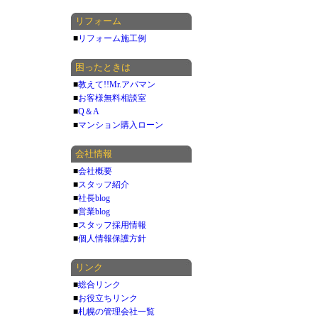
リフォーム
■
リフォーム施工例
困ったときは
■
教えて!!Mr.アパマン
■
お客様無料相談室
■
Q＆A
■
マンション購入ローン
会社情報
■
会社概要
■
スタッフ紹介
■
社長blog
■
営業blog
■
スタッフ採用情報
■
個人情報保護方針
リンク
■
総合リンク
■
お役立ちリンク
■
札幌の管理会社一覧