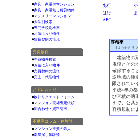
■
家具・家電付マンション
あ行
か
■
家具・家電無し賃貸物件
は行
ま
■
マンスリーマンション
ABC
■
大学別検索
■
専門学校別検索
■
お気に入り物件
■
賃貸契約の流れ
容積率
【ようせきりつ
売買物件
建築物の延
■
売買物件検索
規模とその
■
お気に入り物件
確保するこ
■
売買契約の流れ
途地域の種
■
売主・代理物件
限されている
お問い合わせ
平成4年の
び容積の適
■
物件リクエストフォーム
えで、公共
■
マンション売却査定依頼
■
問合わせ・資料請求
容積規制に
不動産コラム・体験談
■
マンション投資の鉄人
■
部屋探し体験談