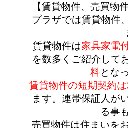
【賃貸物件、売買物
プラザでは賃貸物件
賃貸物件は
家具家電
を数多くご紹介して
料
とな
賃貸物件の短期契約は
ます。連帯保証人が
る事
売買物件は住まいを