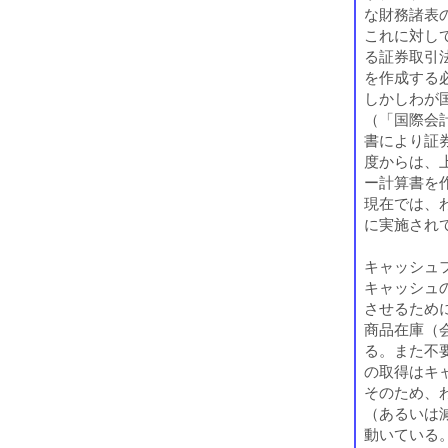
な財務諸表
これに対し
る証券取引
を作成する
しかしわが国
（「国際会
書により証券
度からは、
ー計算書を
現在では、
に実施され
キャッシュ
キャッシュ
させるため
商品在庫（
る。また不
の取得はキ
そのため、
（あるいは
動いている