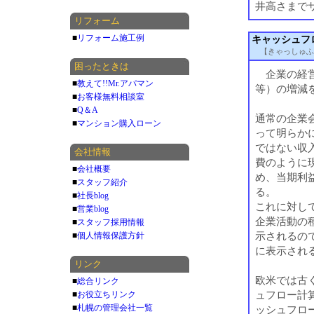
井高さまで
リフォーム
■
リフォーム施工例
キャッシュフ
【きゃっしゅふ
困ったときは
企業の経営
■
教えて!!Mr.アパマン
等）の増減
■
お客様無料相談室
■
Q＆A
通常の企業
■
マンション購入ローン
って明らか
ではない収
会社情報
費のように
■
会社概要
め、当期利
■
スタッフ紹介
る。
■
社長blog
これに対し
■
営業blog
企業活動の
■
スタッフ採用情報
示されるの
■
個人情報保護方針
に表示され
リンク
欧米では古
■
総合リンク
ュフロー計
■
お役立ちリンク
■
札幌の管理会社一覧
ッシュフロ