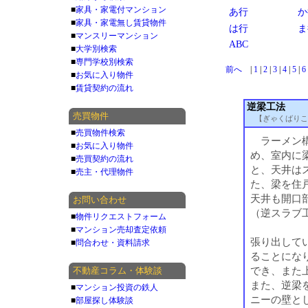
■
家具・家電付マンション
あ行
か
■
家具・家電無し賃貸物件
は行
ま
■
マンスリーマンション
ABC
■
大学別検索
■
専門学校別検索
前へ
|
1
|
2
|
3
|
4
|
5
|
6
■
お気に入り物件
■
賃貸契約の流れ
逆梁工法
売買物件
【ぎゃくばりこ
■
売買物件検索
ラーメン構
■
お気に入り物件
め、室内に
■
売買契約の流れ
と、天井は
■
売主・代理物件
た、梁を住
天井も開口
お問い合わせ
（逆スラブ
■
物件リクエストフォーム
■
マンション売却査定依頼
張り出して
■
問合わせ・資料請求
ることにな
でき、また
不動産コラム・体験談
また、逆梁
■
マンション投資の鉄人
ニーの壁と
■
部屋探し体験談