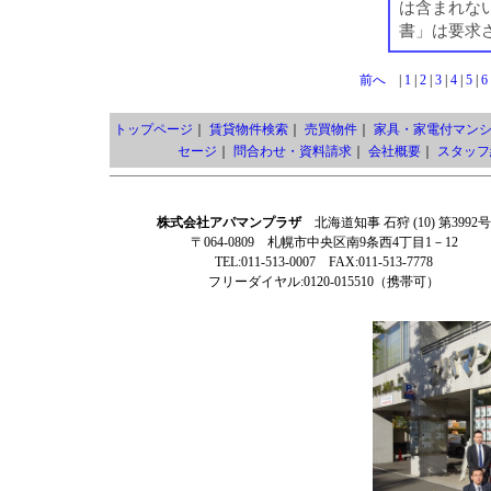
は含まれな
書」は要求
前へ
|
1
|
2
|
3
|
4
|
5
|
6
トップページ
｜
賃貸物件検索
｜
売買物件
｜
家具・家電付マン
セージ
｜
問合わせ・資料請求
｜
会社概要
｜
スタッフ
株式会社アパマンプラザ
北海道知事 石狩 (10) 第3992号
〒064-0809 札幌市中央区南9条西4丁目1－12
TEL:011-513-0007 FAX:011-513-7778
フリーダイヤル:0120-015510（携帯可）