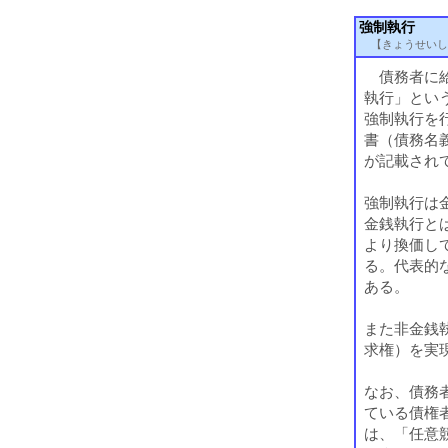
強制執行
【きょうせいし
債務者に給
執行」とい
強制執行を
書（債務名
が記載され
強制執行は
金銭執行と
より換価し
る。代表的
ある。
また非金銭
求権）を実
なお、債務
ている債権
は、「任意