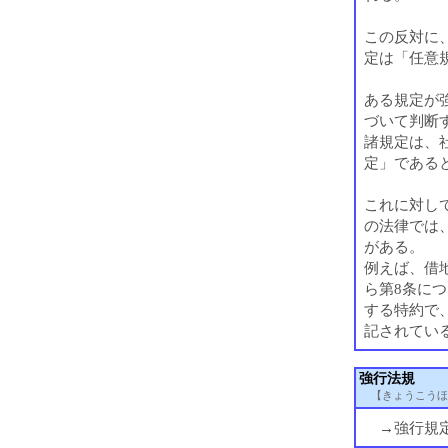
この反対に
定は「任意
ある規定が
づいて判断
諸規定は、
定」である
これに対し
の法律では
がある。
例えば、借
ら第8条につ
する特約で
記されてい
強行法規
【きょうこうほ
→強行規