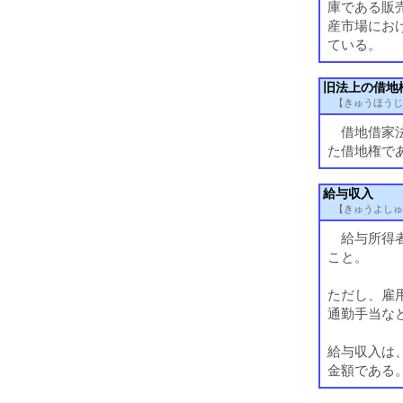
庫である販
産市場にお
ている。
旧法上の借地
【きゅうほうじ
借地借家法
た借地権で
給与収入
【きゅうよしゅ
給与所得者
こと。
ただし、雇
通勤手当な
給与収入は
金額である