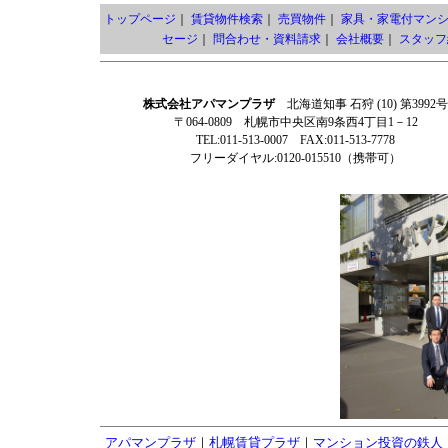
トップページ
｜
賃貸物件検索
｜
売買物件
｜
家具・家電付マン
セージ
｜
問合わせ・資料請求
｜
会社概要
｜
スタッフ
株式会社アパマンプラザ
北海道知事 石狩 (10) 第3992号
〒064-0809 札幌市中央区南9条西4丁目1－12
TEL:011-513-0007 FAX:011-513-7778
フリーダイヤル:0120-015510（携帯可）
アパマンプラザ
｜
札幌賃貸プラザ
｜
マンション投資の鉄人