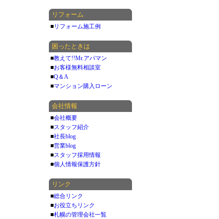
リフォーム
■
リフォーム施工例
困ったときは
■
教えて!!Mr.アパマン
■
お客様無料相談室
■
Q＆A
■
マンション購入ローン
会社情報
■
会社概要
■
スタッフ紹介
■
社長blog
■
営業blog
■
スタッフ採用情報
■
個人情報保護方針
リンク
■
総合リンク
■
お役立ちリンク
■
札幌の管理会社一覧