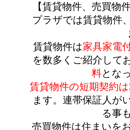
【賃貸物件、売買物
プラザでは賃貸物件
賃貸物件は
家具家電
を数多くご紹介して
料
とな
賃貸物件の短期契約は
ます。連帯保証人が
る事
売買物件は住まいを