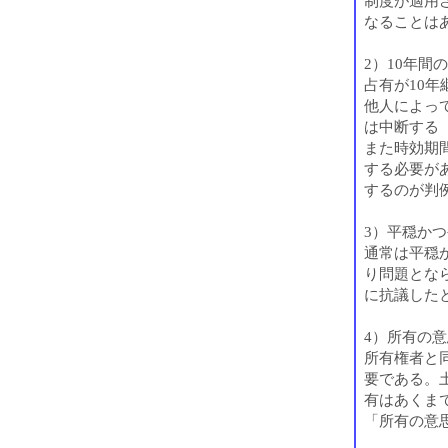
制度が適用
なることは
2）10年間
占有が10
他人によっ
は中断する
また時効期
する必要が
するのが判
3）平穏か
通常は平穏
り問題とな
に抗議した
4）所有の
所有権者と
要である。
有はあくま
「所有の意