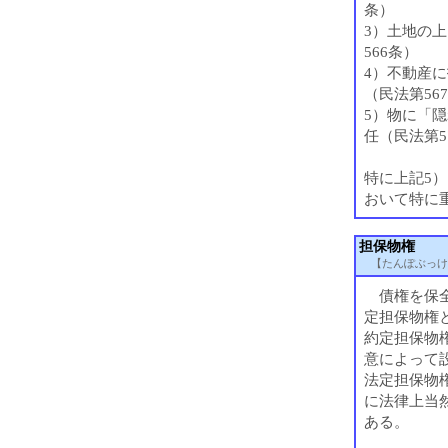
条）
3）土地の
566条）
4）不動産
（民法第56
5）物に「
任（民法第5
特に上記5
おいて特に
担保物権
【たんぽぶっけ
債権を保全
定担保物権
約定担保物
意によって
法定担保物
に法律上当
ある。