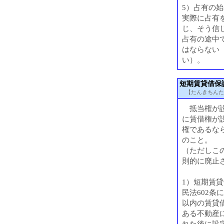
5）占有の
実際に占有
じ、そう信
占有の途中
はならない
い）。
短期賃貸借保
【たんきちんた
抵当権が設
に賃借権が
権であるな
のこと。
（ただしこの
則的に廃止
1）短期賃
民法602条
以内の賃貸
ある不動産
れた後に設