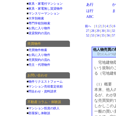
■
家具・家電付マンション
あ行
か
■
家具・家電無し賃貸物件
は行
ま
■
マンスリーマンション
ABC
■
大学別検索
■
専門学校別検索
前へ
|
1
|
2
|
3
|
4
|
5
|
6
■
お気に入り物件
27
|
28
|
29
|
30
|
31
|
32
■
賃貸契約の流れ
52
|
53
|
54
|
55
|
56
|
57
売買物件
他人物売買の
■
売買物件検索
【たにんぶつば
■
お気に入り物件
■
売買契約の流れ
宅地建物取
■
売主・代理物件
いう規制の
る（宅地建物
お問い合わせ
■
物件リクエストフォーム
（1）概要
■
マンション売却査定依頼
本来、他人
■
問合わせ・資料請求
るが、わが
な売買契約
不動産コラム・体験談
しかしこの
■
マンション投資の鉄人
一般の買い
■
部屋探し体験談