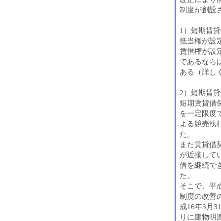
制度が創設
1）短期賃
抵当権が設
賃借権が設
であるなら
ある（詳し
2）短期賃
短期賃貸借
を一定限度
よる競売執
た。
また賃貸借
が近接して
借を継続で
た。
そこで、平成
制度の改善
成16年3月
りに建物明