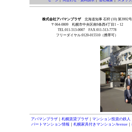
セージ
｜
問合わせ・資料請求
｜
会社概要
｜
スタッフ
株式会社アパマンプラザ
北海道知事 石狩 (10) 第3992号
〒064-0809 札幌市中央区南9条西4丁目1－12
TEL:011-513-0007 FAX:011-513-7778
フリーダイヤル:0120-015510（携帯可）
アパマンプラザ
｜
札幌賃貸プラザ
｜
マンション投資の鉄人
パートマンション情報
｜
札幌家具付きマンションAvenue
｜