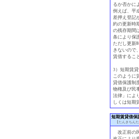
るか否かに
例えば、平成
差押え登記
約の更新時期
の残存期間は
条により保
ただし更新
きないので、
賃借するこ
3）短期賃
このように
貸借保護制度
物権及び民
法律」により
しくは短期
短期賃貸借保
【たんきちんた
改正前の民
改正により