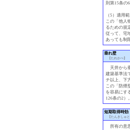
則第15条の
（5）適用範
この「他人
るための規
従って、宅
あっても制
垂れ壁
【たれかべ】
天井から垂
建築基準法
チ以上、下
この「防煙
を容易にす
126条の2）
短期取得時効
【たんきしゅと
所有の意思