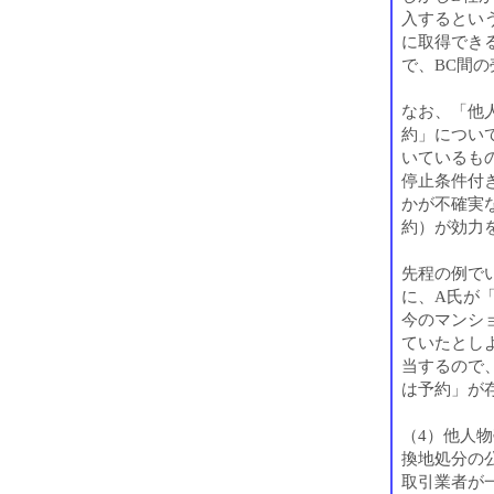
入するとい
に取得でき
で、BC間
なお、「他
約」につい
いているも
停止条件付
かが不確実
約）が効力
先程の例で
に、A氏が
今のマンシ
ていたとし
当するので
は予約」が
（4）他人
換地処分の
取引業者が