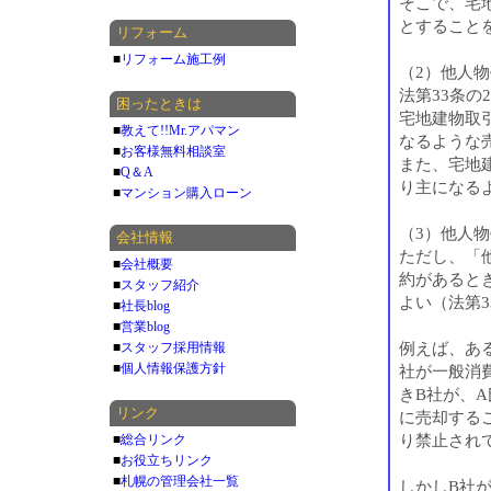
そこで、宅
とすること
リフォーム
■
リフォーム施工例
（2）他人
法第33条の
困ったときは
宅地建物取
■
教えて!!Mr.アパマン
なるような
■
お客様無料相談室
また、宅地
■
Q＆A
り主になる
■
マンション購入ローン
（3）他人
会社情報
ただし、「
■
会社概要
約があると
■
スタッフ紹介
よい（法第3
■
社長blog
■
営業blog
例えば、あ
■
スタッフ採用情報
■
個人情報保護方針
社が一般消
きB社が、
リンク
に売却する
り禁止され
■
総合リンク
■
お役立ちリンク
■
札幌の管理会社一覧
しかしB社