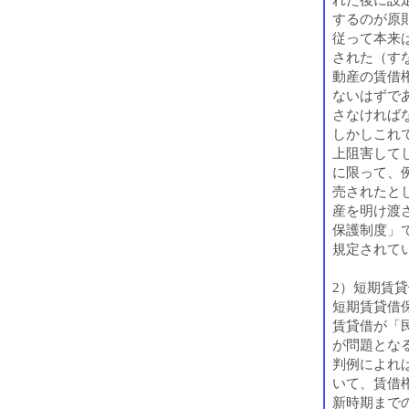
するのが原
従って本来
された（す
動産の賃借
ないはずで
さなければ
しかしこれ
上阻害して
に限って、
売されたと
産を明け渡
保護制度」
規定されて
2）短期賃
短期賃貸借
賃貸借が「
が問題とな
判例によれ
いて、賃借
新時期まで