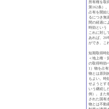
所有権を取
第162条）。
占有を開始
るにつき無
間の経過に
時効という（
これに対し
あれば、2
ができ、こ
短期取得時
＜地上権・
の取得時効
1）物を占
物とは原則
もよい。時
せようとす
いう継続し
例）。また
された国有
物とは不動