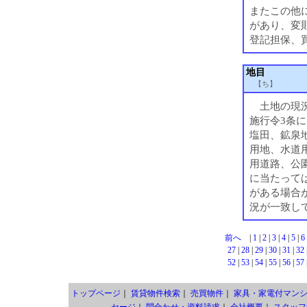
またこの他
があり、変
登記担保、
地目
【ち】
土地の現況
施行令3条
塩田、鉱泉
用地、水道
用道路、公
に当たって
がある場合
況が一致し
前へ
|
1
|
2
|
3
|
4
|
5
|
6
27
|
28
|
29
|
30
|
31
|
32
52
|
53
|
54
|
55
|
56
|
57
トップページ
｜
賃貸物件検索
｜
売買物件
｜
家具・家電付マン