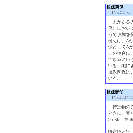
担保関係
【たんぽかんけ
人がある人
係）におい
って債権を
例えば、Aが
保としてA
この場合に、
できるとい
いを土地に
担保関係は
いる。
担保責任
【たんぽせきに
特定物の売
ときに、売
561条、第5
特定物とは