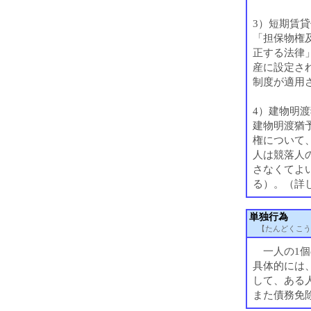
3）短期賃
「担保物権
正する法律」
産に設定さ
制度が適用
4）建物明
建物明渡猶
権について
人は競落人
さなくてよ
る）。（詳
単独行為
【たんどくこう
一人の1個
具体的には
して、ある
また債務免