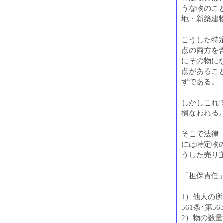
うな物のこ
地・新築建
こうした特
点の両方を
にその物に
点があるこ
ずである。
しかしこれ
損なわれる
そこで法律
には特定物
うした売り
「担保責任
1）他人の
561条･第56
2）物の数量