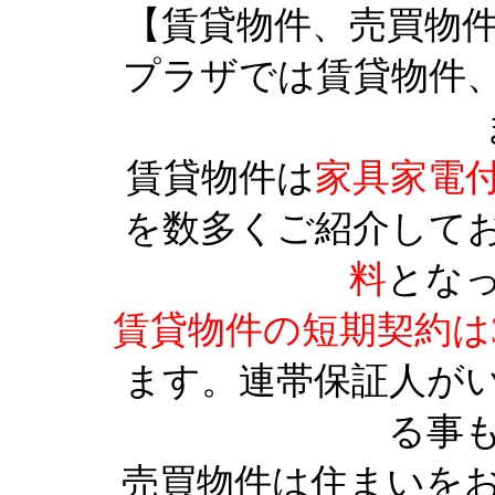
【賃貸物件、売買物
プラザでは賃貸物件
賃貸物件は
家具家電
を数多くご紹介して
料
とな
賃貸物件の短期契約は
ます。連帯保証人が
る事
売買物件は住まいを