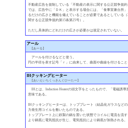
不動産広告を規制している「不動産の表示に関する公正競争規約
では、広告中に「ＤＫ」と表示する場合には、「食事室兼台所」
るだけの広さと機能を備えていることが必要であるとしている（
関する公正競争規約第15条第25号）。
ただし具体的にどれだけの広さが必要かは規定されていない。
アール
【あーる】
アールを付けるなどと使う。
円の半径を表す記号「ｒ」に由来して、曲面や曲線を付けること
IHクッキングヒーター
【あいえいちくっきんぐひーたー】
IHとは、Induction Heaterの頭文字をとったもので、「電磁
意味である。
IHクッキングヒーターは、トッププレート（結晶化ガラスなど
力発生用コイルを敷いたものである。
トッププレート上に鉄製の鍋を置いた状態でコイルに電流を流す
より鍋底に電気抵抗が生じ、電気抵抗により鍋底が加熱される。