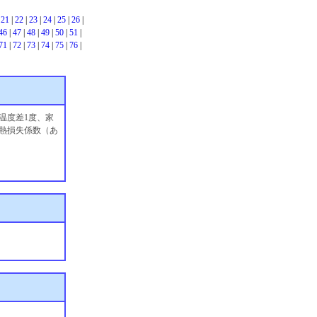
|
21
|
22
|
23
|
24
|
25
|
26
|
46
|
47
|
48
|
49
|
50
|
51
|
71
|
72
|
73
|
74
|
75
|
76
|
温度差1度、家
熱損失係数（あ
。