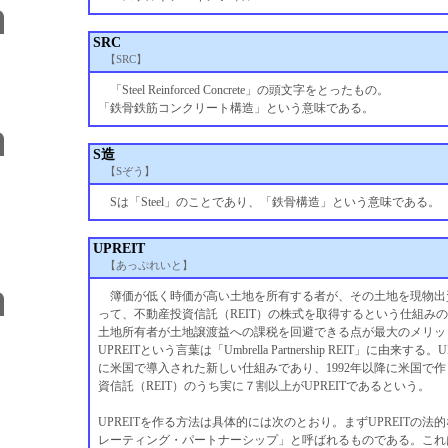
SRC
【SRC】
「Steel Reinforced Concrete」の頭文字をとったもの。
「鉄骨鉄筋コンクリート構造」という意味である。
S造
【Sぞう】
Sは「Steel」のことであり、「鉄骨構造」という意味である。
UPREIT
【あっぷれいと】
簿価が低く時価が高い土地を所有する者が、その土地を現物出
って、不動産投資信託（REIT）の株式を取得するという仕組み
土地所有者が土地譲渡益への課税を回避できる点が最大のメリッ
UPREITという言葉は「Umbrella Partnership REIT」に由来する。U
に米国で導入された新しい仕組みであり、1992年以降に米国で
資信託（REIT）のうち実に７割以上がUPREITであるという。
UPREITを作る方法は具体的には次のとおり。まずUPREITの法
レーティング・パートナーシップ」と呼ばれるものである。これ