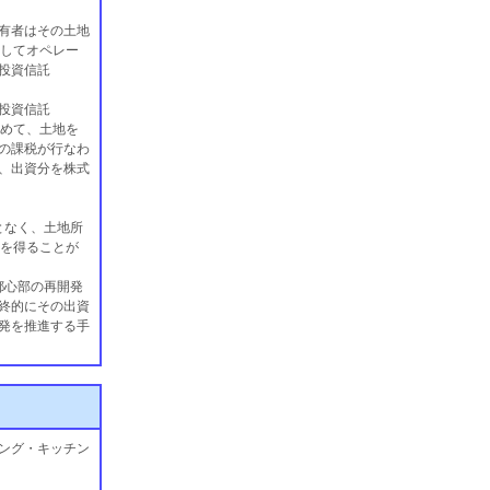
有者はその土地
うしてオペレー
投資信託
投資信託
初めて、土地を
の課税が行なわ
、出資分を株式
となく、土地所
利を得ることが
都心部の再開発
終的にその出資
発を推進する手
ング・キッチン