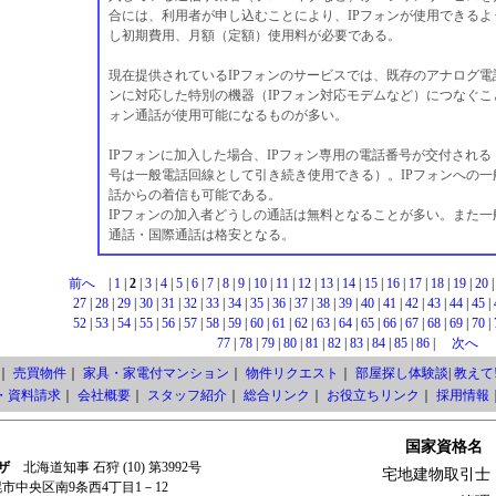
合には、利用者が申し込むことにより、IPフォンが使用できるよ
し初期費用、月額（定額）使用料が必要である。
現在提供されているIPフォンのサービスでは、既存のアナログ電
ンに対応した特別の機器（IPフォン対応モデムなど）につなぐこ
ォン通話が使用可能になるものが多い。
IPフォンに加入した場合、IPフォン専用の電話番号が交付され
号は一般電話回線として引き続き使用できる）。IPフォンへの一
話からの着信も可能である。
IPフォンの加入者どうしの通話は無料となることが多い。また一
通話・国際通話は格安となる。
前へ
|
1
|
2
|
3
|
4
|
5
|
6
|
7
|
8
|
9
|
10
|
11
|
12
|
13
|
14
|
15
|
16
|
17
|
18
|
19
|
20
27
|
28
|
29
|
30
|
31
|
32
|
33
|
34
|
35
|
36
|
37
|
38
|
39
|
40
|
41
|
42
|
43
|
44
|
45
|
52
|
53
|
54
|
55
|
56
|
57
|
58
|
59
|
60
|
61
|
62
|
63
|
64
|
65
|
66
|
67
|
68
|
69
|
70
|
77
|
78
|
79
|
80
|
81
|
82
|
83
|
84
|
85
|
86
|
次へ
｜
売買物件
｜
家具・家電付マンション
｜
物件リクエスト
｜
部屋探し体験談
|
教えて!
・資料請求
｜
会社概要
｜
スタッフ紹介
｜
総合リンク
｜
お役立ちリンク
｜
採用情報
国家資格名
ザ
北海道知事 石狩 (10) 第3992号
宅地建物取引士
札幌市中央区南9条西4丁目1－12