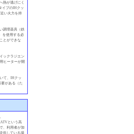
へ熱が逃げにく
タイプのIHクッ
に近い火力を持
い調理器具（鉄
ど）を使用する必
ことができな
イックラジエン
理用ヒーターが開
いて、IHクッ
必要がある（た
。
ATVという高
で、利用者が加
提供している場