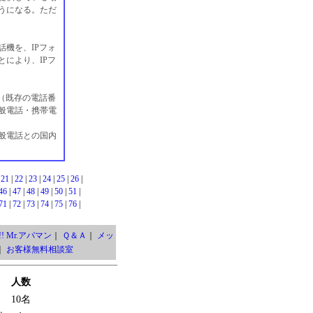
うになる。ただ
話機を、IPフォ
とにより、IPフ
る（既存の電話番
般電話・携帯電
般電話との国内
|
21
|
22
|
23
|
24
|
25
|
26
|
46
|
47
|
48
|
49
|
50
|
51
|
71
|
72
|
73
|
74
|
75
|
76
|
! Mr.アパマン
｜
Ｑ＆Ａ
｜
メッ
｜
お客様無料相談室
人数
10名