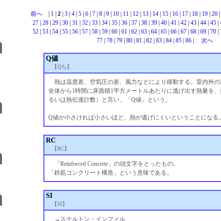
前へ
|
1
|
2
|
3
|
4
|
5
|
6
|
7
|
8
|
9
|
10
|
11
|
12
|
13
|
14
|
15
|
16
|
17
|
18
|
19
|
20
27
|
28
|
29
|
30
|
31
|
32
|
33
|
34
|
35
|
36
|
37
|
38
|
39
|
40
|
41
|
42
|
43
|
44
|
45
|
52
|
53
|
54
|
55
|
56
|
57
|
58
|
59
|
60
|
61
|
62
|
63
|
64
|
65
|
66
|
67
|
68
|
69
|
70
|
77
|
78
|
79
|
80
|
81
|
82
|
83
|
84
|
85
|
86
|
次へ
Q値
【Qち】
熱は温度差、空気圧の差、風力などにより移動する。室内外の
全体から1時間に床面積1平方メートルあたりに逃げ出す熱量を、
るいは熱伝達計数）と言い、「Q値」という。
Q値が小さければ小さいほど、熱が逃げにくいということになる
RC
【RC】
「Reinforced Concrete」の頭文字をとったもの。
「鉄筋コンクリート構造」という意味である。
SI
【SI】
→スケルトン・インフィル