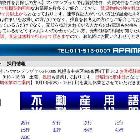
買物件をお探しの方へ】アパマンプラザでは賃貸物件、売買物件をご紹
で短期契約可能
なお部屋を数多くご紹介しており、
賃貸物件の仲介料は
3ヶ月以上から
となっております。連帯保証人がいない方は保証会社を
は住まいをお探しの方だけでなく、投資をお考えの方にもご紹介してお
れている方だけでなく、売却を検討されている方からのお電話もお待ち
しているがどうすればいいのか分からない方、売却価格の相場が知りた
談、査定は無料で行わせて頂きます
ので、お気軽にお問い合わせくださ
介
採用情報
アパマンプラザ 〒064-0809 札幌市中央区南9条西4丁目1-12
お客様駐
9:10～18:30 土曜、
祝日
も営業しております。
日曜日は定休日
となっ
期休業のご案内
】 8月13日(木)～15日(土)を夏期休業とさせていただき
不動産用語集
あ行
か行
さ行
た行
は行
ま行
や行
ら行
ABC