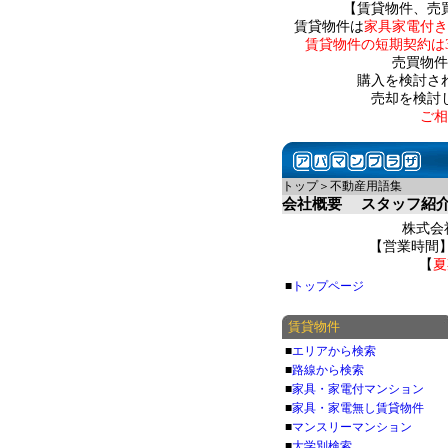
【賃貸物件、売
賃貸物件は
家具家電付き
賃貸物件の短期契約は
売買物件
購入を検討さ
売却を検討
ご相
トップ＞不動産用語集
会社概要
スタッフ紹
株式会社
【営業時間】 
【
夏
■
トップページ
賃貸物件
■
エリアから検索
■
路線から検索
■
家具・家電付マンション
■
家具・家電無し賃貸物件
■
マンスリーマンション
■
大学別検索