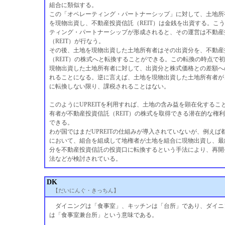
組合に類似する。
この「オペレーティング・パートナーシップ」に対して、土地所
を現物出資し、不動産投資信託（REIT）は金銭を出資する。こ
ティング・パートナーシップが形成されると、その運営は不動産
（REIT）が行なう。
その後、土地を現物出資した土地所有者はその出資分を、不動産
（REIT）の株式へと転換することができる。この転換の時点で
現物出資した土地所有者に対して、出資分と株式価格との差額へ
れることになる。逆に言えば、土地を現物出資した土地所有者が
に転換しない限り、課税されることはない。
このようにUPREITを利用すれば、土地の含み益を顕在化するこ
有者が不動産投資信託（REIT）の株式を取得できる潜在的な権
できる。
わが国ではまだUPREITの仕組みが導入されていないが、例えば
において、組合を組成して地権者が土地を組合に現物出資し、最
分を不動産投資信託の投資口に転換するという手法により、再開
法などが検討されている。
DK
【だいにんぐ・きっちん】
ダイニングは「食事室」、キッチンは「台所」であり、ダイニ
は「食事室兼台所」という意味である。