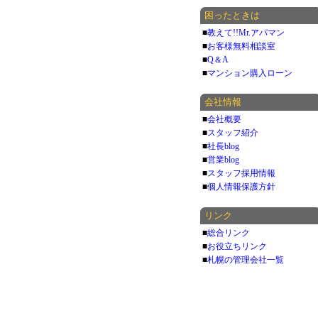
困ったときは
■
教えて!!Mr.アパマン
■
お客様無料相談室
■
Q＆A
■
マンション購入ローン
会社情報
■
会社概要
■
スタッフ紹介
■
社長blog
■
営業blog
■
スタッフ採用情報
■
個人情報保護方針
リンク
■
総合リンク
■
お役立ちリンク
■
札幌の管理会社一覧