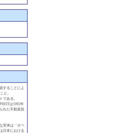
資することによ
のこと。
トである。
PREITは1992年
作られた不動産投
的な実体は「オペ
は日本における