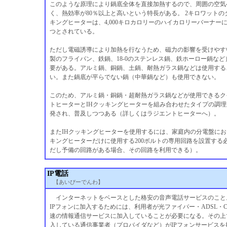
このような原理により鍋底全体を直接加熱するので、周囲の空気
く、熱効率が80％以上と高いという特長がある。 2キロワットの
キングヒーターは、4,000キロカロリーのハイカロリーバーナー
つとされている。
ただし電磁誘導により加熱を行なうため、磁力の影響を受けやす
製のフライパン、鉄鍋、18-0のステンレス鍋、鉄ホーロー鍋な
要がある。アルミ鍋、銅鍋、土鍋、耐熱ガラス鍋などは使用する
い。また鍋底が平らでない鍋（中華鍋など）も使用できない。
このため、アルミ鍋・銅鍋・超耐熱ガラス鍋などが使用できるク
トヒーターとIHクッキングヒーターを組み合わせたタイプの調
発され、普及しつつある（詳しくはラジエントヒーターへ）。
またIHクッキングヒーターを使用するには、家庭内の分電盤にお
キングヒーターだけに使用する200ボルトの専用回路を設置する
だし予備の回路がある場合、その回路を利用できる）。
IP電話
【あいぴーでんわ】
インターネットをベースとした格安の音声電話サービスのこと
IPフォンに加入するためには、利用者が光ファイバー・ADSL・C
速の情報通信サービスに加入していることが必要になる。その上
入している通信事業者（プロバイダなど）がIPフォンサービスを