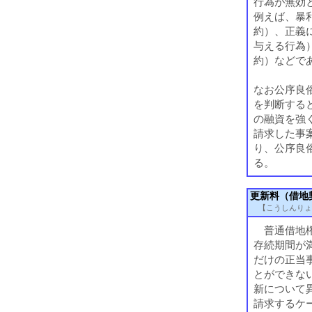
行為が無効
例えば、暴
約）、正義
与える行為
約）などで
なお公序良
を判断する
の融資を強
請求した事
り、公序良
る。
更新料（借地
【こうしんりょ
普通借地権
存続期間が
だけの正当
とができな
新について
請求するケ