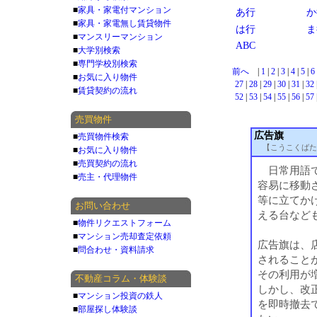
■
家具・家電付マンション
あ行
か
■
家具・家電無し賃貸物件
は行
ま
■
マンスリーマンション
ABC
■
大学別検索
■
専門学校別検索
前へ
|
1
|
2
|
3
|
4
|
5
|
6
■
お気に入り物件
27
|
28
|
29
|
30
|
31
|
32
■
賃貸契約の流れ
52
|
53
|
54
|
55
|
56
|
57
売買物件
広告旗
■
売買物件検索
【こうこくばた
■
お気に入り物件
■
売買契約の流れ
日常用語で
■
売主・代理物件
容易に移動
等に立てか
お問い合わせ
える台など
■
物件リクエストフォーム
■
マンション売却査定依頼
広告旗は、
■
問合わせ・資料請求
されること
その利用が
不動産コラム・体験談
しかし、改正
■
マンション投資の鉄人
を即時撤去
■
部屋探し体験談