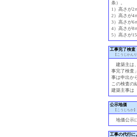
条）。
1）高さが
2）高さが4
3）高さが6
4）高さが8
5）高さが1
工事完了検査
【こうじかんり
建築主は、
事完了検査
事は申出か
この検査の
建築主事は
公示地価
【こうじちか】
地価公示に
工事の代行に