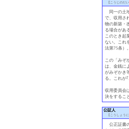
【こうじのだい
同一の土地
で、収用さ
物の新築・
る場合があ
このとき起
ない。これ
法第75条）
この「みぞ
は、金銭に
がみぞかき
る。これが
収用委員会
決をするこ
公証人
【こうしょうに
公正証書の