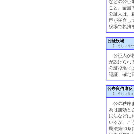
などの公証
こと。全国で
公証人は、
臣が任命し
役場で執務
公証役場
【こうしょうや
公証人が執
が設けられ
公証役場で
認証、確定
公序良俗違反
【こうじょりょ
公の秩序ま
為は無効と
民法などに
いるが、こ
民法第90