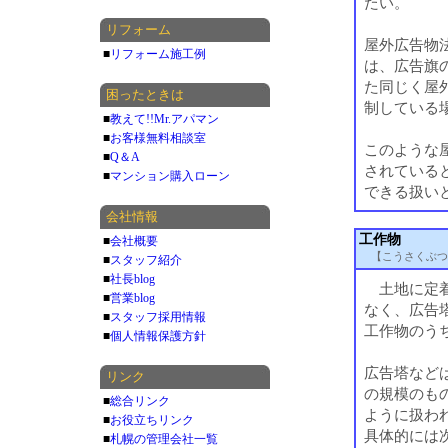
たい。
リフォーム
屋外広告物
■
リフォーム施工例
は、広告旗
た同じく屋
困ったときは
制している
■
教えて!!Mr.アパマン
■
お客様無料相談室
このような
■
Q＆A
されている
■
マンション購入ローン
できる扱い
会社情報
工作物
■
会社概要
【こうさくぶつ
■
スタッフ紹介
■
社長blog
土地に定着
■
営業blog
なく、広告
■
スタッフ採用情報
工作物のう
■
個人情報保護方針
広告塔など
リンク
の規模のも
■
総合リンク
ように扱わ
■
お役立ちリンク
具体的には次
■
札幌の管理会社一覧