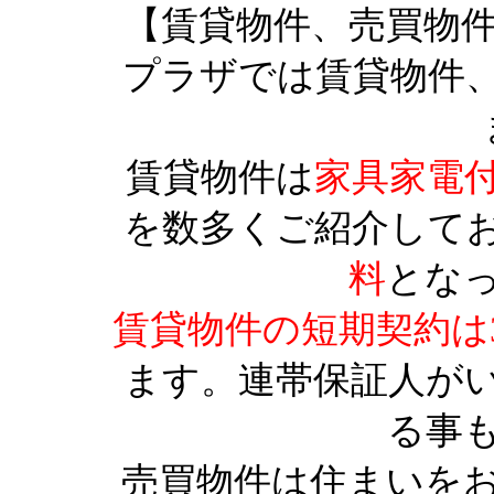
【賃貸物件、売買物
プラザでは賃貸物件
賃貸物件は
家具家電
を数多くご紹介して
料
とな
賃貸物件の短期契約は
ます。連帯保証人が
る事
売買物件は住まいを