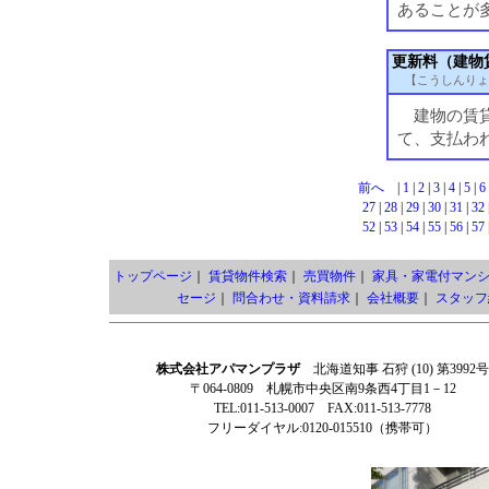
あることが
更新料（建物
【こうしんりょ
建物の賃貸
て、支払わ
前へ
|
1
|
2
|
3
|
4
|
5
|
6
27
|
28
|
29
|
30
|
31
|
32
52
|
53
|
54
|
55
|
56
|
57
トップページ
｜
賃貸物件検索
｜
売買物件
｜
家具・家電付マン
セージ
｜
問合わせ・資料請求
｜
会社概要
｜
スタッフ
株式会社アパマンプラザ
北海道知事 石狩 (10) 第3992号
〒064-0809 札幌市中央区南9条西4丁目1－12
TEL:011-513-0007 FAX:011-513-7778
フリーダイヤル:0120-015510（携帯可）