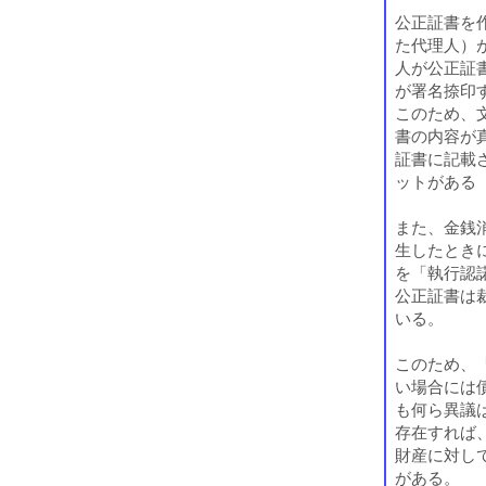
公正証書を
た代理人）
人が公正証
が署名捺印
このため、
書の内容が
証書に記載
ットがある
また、金銭
生したとき
を「執行認
公正証書は
いる。
このため、
い場合には
も何ら異議
存在すれば
財産に対し
がある。