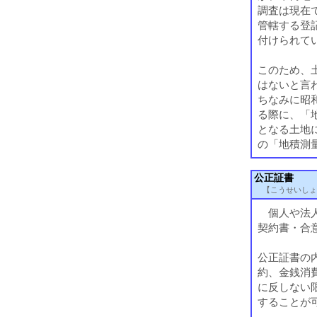
調査は現在
管轄する登
付けられて
このため、
はないと言
ちなみに昭
る際に、「
となる土地
の「地積測
公正証書
【こうせいしょ
個人や法人
契約書・合
公正証書の
約、金銭消
に反しない
することが