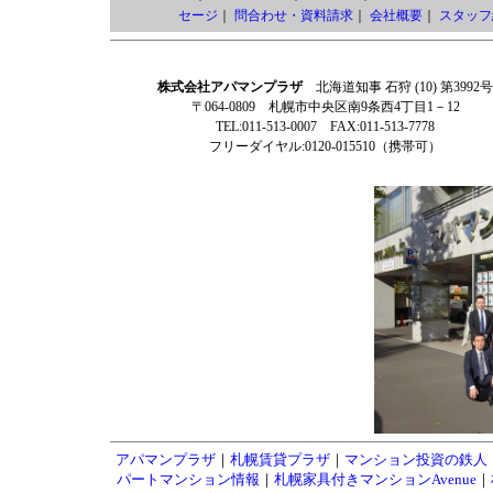
セージ
｜
問合わせ・資料請求
｜
会社概要
｜
スタッフ
株式会社アパマンプラザ
北海道知事 石狩 (10) 第3992号
〒064-0809 札幌市中央区南9条西4丁目1－12
TEL:011-513-0007 FAX:011-513-7778
フリーダイヤル:0120-015510（携帯可）
アパマンプラザ
｜
札幌賃貸プラザ
｜
マンション投資の鉄人
パートマンション情報
｜
札幌家具付きマンションAvenue
｜