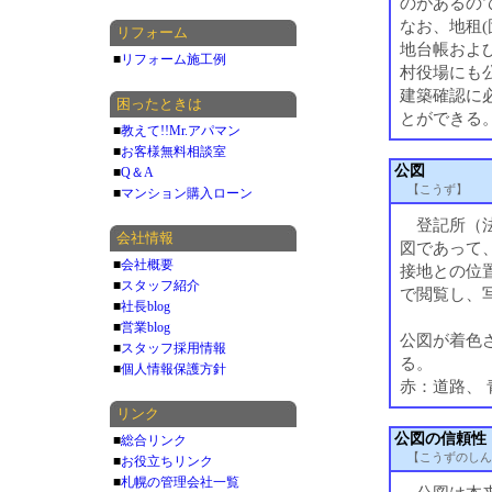
のがあるの
なお、地租
リフォーム
地台帳およ
■
リフォーム施工例
村役場にも
建築確認に
困ったときは
とができる
■
教えて!!Mr.アパマン
■
お客様無料相談室
公図
■
Q＆A
【こうず】
■
マンション購入ローン
登記所（法
会社情報
図であって
■
会社概要
接地との位
■
スタッフ紹介
で閲覧し、
■
社長blog
■
営業blog
公図が着色
■
スタッフ採用情報
る。
■
個人情報保護方針
赤：道路、 
リンク
公図の信頼性
■
総合リンク
【こうずのしん
■
お役立ちリンク
■
札幌の管理会社一覧