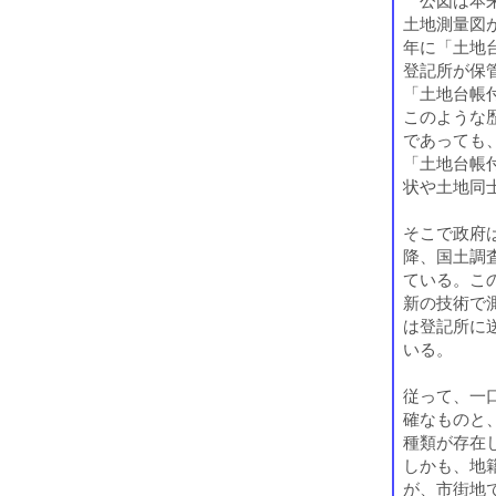
公図は本来
土地測量図
年に「土地
登記所が保
「土地台帳
このような
であっても
「土地台帳
状や土地同
そこで政府
降、国土調
ている。こ
新の技術で
は登記所に
いる。
従って、一
確なものと
種類が存在
しかも、地
が、市街地