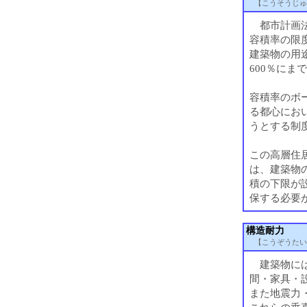
【こうそうじゅ
都市計画法
容積率の限
建築物の用
600％にま
容積率のボ
る都心にお
うとする制
この高層住
は、建築物
積の下限が
保する必要
構造耐力
【こうぞうたい
建築物には
間・家具・
また地震力