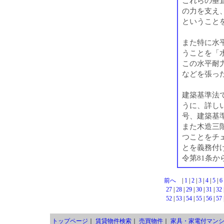
これらの垂
の力を支え
ということ
また特に水
うことを「
この水平耐
などを張っ
建築基準法
うに、詳し
号、建築基準
また木造三
つことをチ
とを義務付
令第81条か
前へ
|
1
|
2
|
3
|
4
|
5
|
6
27
|
28
|
29
|
30
|
31
|
32
52
|
53
|
54
|
55
|
56
|
57
トップページ
｜
賃貸物件検索
｜
売買物件
｜
家具・家電付マン