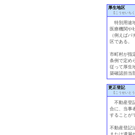
厚生地区
【こうせいちく
特別用途地
医療機関や
（例えばパ
区である。
市町村が指
条例で定め
従って厚生
築確認担当
更正登記
【こうせいとう
不動産登記
合に、当事
することが
不動産登記法
または遺漏