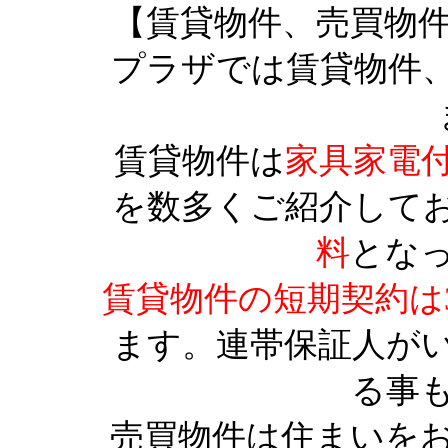
【賃貸物件、売買物
プラザでは賃貸物件
賃貸物件は
家具家電
を数多くご紹介して
料
とな
賃貸物件の短期契約は
ます。連帯保証人が
る事
売買物件は住まいを