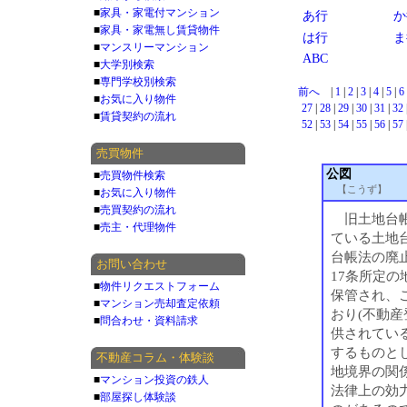
■
家具・家電付マンション
あ行
か
■
家具・家電無し賃貸物件
は行
ま
■
マンスリーマンション
ABC
■
大学別検索
■
専門学校別検索
前へ
|
1
|
2
|
3
|
4
|
5
|
6
■
お気に入り物件
27
|
28
|
29
|
30
|
31
|
32
■
賃貸契約の流れ
52
|
53
|
54
|
55
|
56
|
57
売買物件
公図
■
売買物件検索
【こうず】
■
お気に入り物件
■
売買契約の流れ
旧土地台帳
■
売主・代理物件
ている土地
台帳法の廃
お問い合わせ
17条所定
■
物件リクエストフォーム
保管され、
■
マンション売却査定依頼
おり(不動産
■
問合わせ・資料請求
供されてい
するものと
不動産コラム・体験談
地境界の関
■
マンション投資の鉄人
法律上の効
■
部屋探し体験談