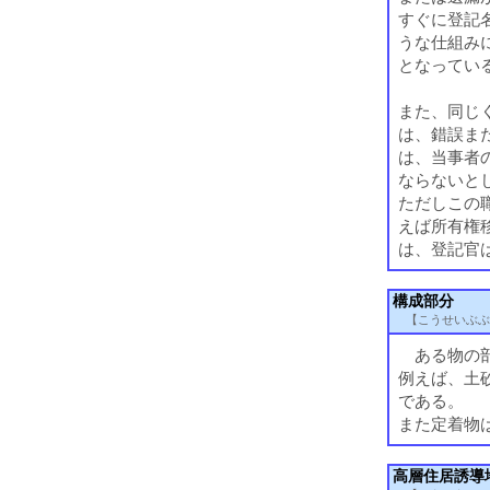
すぐに登記
うな仕組み
となってい
また、同じく
は、錯誤ま
は、当事者
ならないと
ただしこの
えば所有権
は、登記官
構成部分
【こうせいぶぶ
ある物の部
例えば、土
である。
また定着物
高層住居誘導