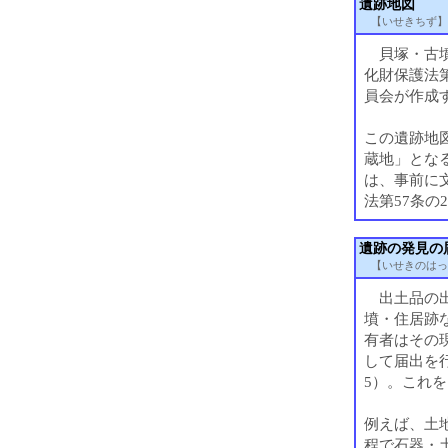
遺跡地図
【いせきちず】
貝塚・古墳
化財保護法
員会が作成
この遺跡地
蔵地」とな
は、事前に
法第57条の
遺跡の発見の
【いせきのはっ
出土品の出
墳・住居跡
有者はその
して届出を
5）。これ
例えば、土
程で石器・