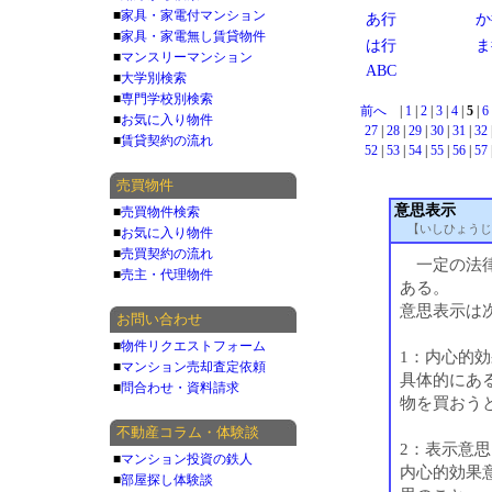
■
家具・家電付マンション
あ行
か
■
家具・家電無し賃貸物件
は行
ま
■
マンスリーマンション
ABC
■
大学別検索
■
専門学校別検索
前へ
|
1
|
2
|
3
|
4
|
5
|
6
■
お気に入り物件
27
|
28
|
29
|
30
|
31
|
32
■
賃貸契約の流れ
52
|
53
|
54
|
55
|
56
|
57
売買物件
意思表示
■
売買物件検索
【いしひょうじ
■
お気に入り物件
■
売買契約の流れ
一定の法律
■
売主・代理物件
ある。
意思表示は
お問い合わせ
■
物件リクエストフォーム
1：内心的
■
マンション売却査定依頼
具体的にあ
■
問合わせ・資料請求
物を買おう
不動産コラム・体験談
2：表示意思
■
マンション投資の鉄人
内心的効果
■
部屋探し体験談