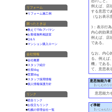
思のこと。
例えば、店
リフォーム
する意思で
■
リフォーム施工例
（なお表示
困ったときは
3：表示行為
■
教えて!!Mr.アパマン
内心的効果
■
お客様無料相談室
例えば、店
■
Q＆A
である。
■
マンション購入ローン
なお、内心
会社情報
る。例えば
■
会社概要
機」である
■
スタッフ紹介
て、意思表
■
社長blog
■
営業blog
■
スタッフ採用情報
意思無能力者
■
個人情報保護方針
【いしむのうり
意思能力を
リンク
■
総合リンク
■
お役立ちリンク
イ準耐
【いじゅんたい
■
札幌の管理会社一覧