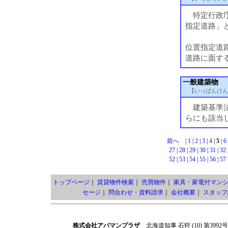
特定行政庁
指定道路」と
位置指定道
道路に面す
一般建築物
【いっぱんけん
建築基準法
らにも該当
前へ
|
1
|
2
|
3
|
4
|
5
|
6
27
|
28
|
29
|
30
|
31
|
32
52
|
53
|
54
|
55
|
56
|
57
トップページ
｜
賃貸物件検索
｜
売買物件
｜
家具・家電付マン
セージ
｜
問合わせ・資料請求
｜
会社概要
｜
スタッフ
株式会社アパマンプラザ
北海道知事 石狩 (10) 第3992号