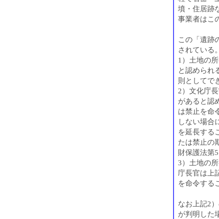
墳・住居跡
事業者はこ
この「遺跡
されている
1）土地の
と認められ
則としてでき
2）文化庁
があると認
は禁止を命
しない場合
を延長する
たは禁止の
財保護法第5
3）土地の
庁長官は上
を命令するこ
なお上記2
が判明した