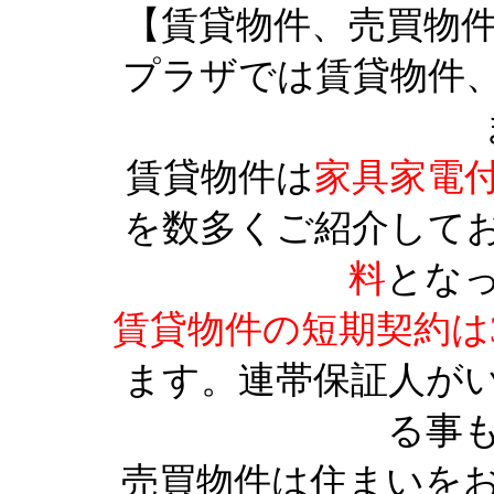
【賃貸物件、売買物
プラザでは賃貸物件
賃貸物件は
家具家電
を数多くご紹介して
料
とな
賃貸物件の短期契約は
ます。連帯保証人が
る事
売買物件は住まいを