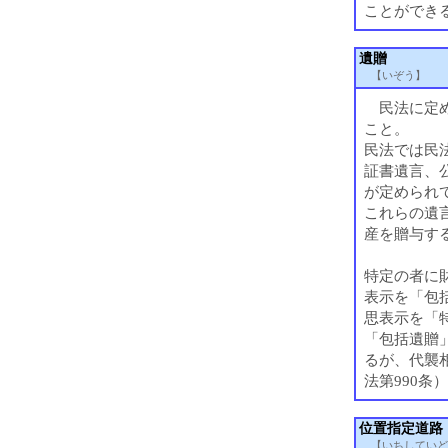
ことができる
遺贈
【いぞう】
民法に定め
こと。
民法では民
証書遺言、
が定められて
これらの遺
産を贈与す
特定の者に
表示を「包
思表示を「
「包括遺贈
るが、代襲
法第990条
位置指定道路
【いちしていど