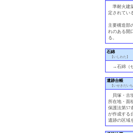
準耐火建築
定されてい
主要構造部
れのある開
る。
石綿
【いしわた】
→石綿（せ
遺跡台帳
【いせきだいち
貝塚・古墳
所在地・面
保護法第5
が作成する
遺跡の区域