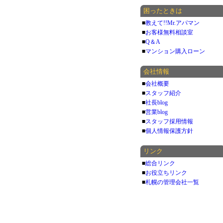
困ったときは
■
教えて!!Mr.アパマン
■
お客様無料相談室
■
Q＆A
■
マンション購入ローン
会社情報
■
会社概要
■
スタッフ紹介
■
社長blog
■
営業blog
■
スタッフ採用情報
■
個人情報保護方針
リンク
■
総合リンク
■
お役立ちリンク
■
札幌の管理会社一覧