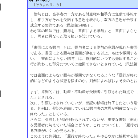
【ぞうよのりこう】
贈与とは、当事者の一方がある財産権を相手方に無償で移転す
し、相手方がそれを受諾する意思を表示し、双方の意思が合致す
成立する契約である（民法第549条）。
わが国の民法では、贈与を「書面による贈与」と「書面によらな
し、両者に異なった取り扱いを設けている。
「書面による贈与」とは、贈与者による贈与の意思が現れた書面
である。書面による贈与は書面が存在する以上、もはや撤回する
い。「書面によらない贈与」は、原則的にいつでも撤回すること
行が終わった部分については撤回できないとされている（民法第5
では書面によらない贈与が撤回できなくなるような「履行が終わ
的にはどのような状態を指すのか。判例によればおよそ次のとお
まず、原則的には、動産・不動産が受贈者に引渡された時点で「
た」とされる。
次に、引渡しはされていないが、登記の移転は終了したという場
る。判例は、登記を経由していれば贈与者の意思が明確になった
終わった」としている。
さらに、引渡しも登記移転もされていないが、重要な書類（例え
を受贈者に与えていた場合はどうか。これについても、「履行が
る判決がいくつか見られる。
このように判例は、「履行が終わった」をゆるやかに解釈する傾