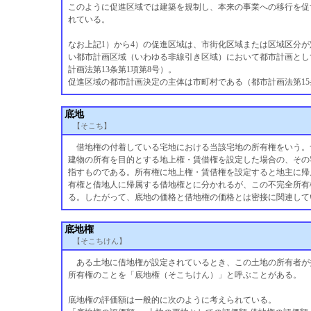
このように促進区域では建築を規制し、本来の事業への移行を促
れている。
なお上記1）から4）の促進区域は、市街化区域または区域区分が
い都市計画区域（いわゆる非線引き区域）において都市計画とし
計画法第13条第1項第8号）。
促進区域の都市計画決定の主体は市町村である（都市計画法第15
底地
【そこち】
借地権の付着している宅地における当該宅地の所有権をいう。
建物の所有を目的とする地上権・賃借権を設定した場合の、その
指すものである。所有権に地上権・賃借権を設定すると地主に帰
有権と借地人に帰属する借地権とに分かれるが、この不完全所有
る。したがって、底地の価格と借地権の価格とは密接に関連して
底地権
【そこちけん】
ある土地に借地権が設定されているとき、この土地の所有者が
所有権のことを「底地権（そこちけん）」と呼ぶことがある。
底地権の評価額は一般的に次のように考えられている。