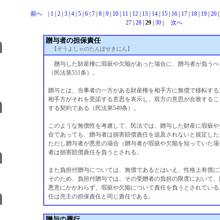
前へ
|
1
|
2
|
3
|
4
|
5
|
6
|
7
|
8
|
9
|
10
|
11
|
12
|
13
|
14
|
15
|
16
|
17
|
18
|
19
|
20
27
|
28
|
29
|
30
|
次へ
贈与者の担保責任
【ぞうよしゃのたんぽせきにん】
贈与した財産権に瑕疵や欠陥があった場合に、贈与者が負うべ
（民法第551条）。
贈与とは、当事者の一方がある財産権を相手方に無償で移転する
相手方がそれを受諾する意思を表示し、双方の意思が合致するこ
する契約である（民法第549条）。
このような無償性を考慮して、民法では、贈与した財産に瑕疵や
合であっても、贈与者は損害賠償責任を追及されないと規定した
ただし贈与者が悪意の場合（贈与者が瑕疵や欠陥を知っていた場
者は損害賠償責任を負うとされる。
また負担付贈与については、無償であるとはいえ、性格上有償に
そのため、負担付贈与では、その受贈者の負担の限度において、
悪意にかかわらず、瑕疵や欠陥について責任を負うとされている
任は売主の担保責任と同じ責任である。
贈与の履行