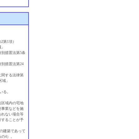
2第1項）
域」
別措置法第5条
別措置法第24
に関する法律第
区域」
いる。
進区域内の宅地
発事業などを施
われない場合等
行することが予
の建築であって
の4）。