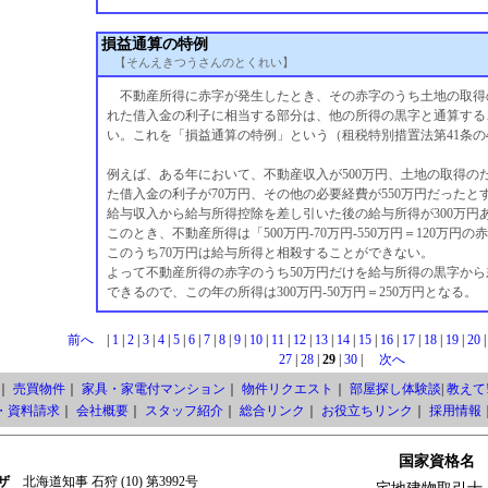
損益通算の特例
【そんえきつうさんのとくれい】
不動産所得に赤字が発生したとき、その赤字のうち土地の取得
れた借入金の利子に相当する部分は、他の所得の黒字と通算する
い。これを「損益通算の特例」という（租税特別措置法第41条の
例えば、ある年において、不動産収入が500万円、土地の取得の
た借入金の利子が70万円、その他の必要経費が550万円だったと
給与収入から給与所得控除を差し引いた後の給与所得が300万円
このとき、不動産所得は「500万円-70万円-550万円＝120万円
このうち70万円は給与所得と相殺することができない。
よって不動産所得の赤字のうち50万円だけを給与所得の黒字から
できるので、この年の所得は300万円-50万円＝250万円となる。
前へ
|
1
|
2
|
3
|
4
|
5
|
6
|
7
|
8
|
9
|
10
|
11
|
12
|
13
|
14
|
15
|
16
|
17
|
18
|
19
|
20
27
|
28
|
29
|
30
|
次へ
｜
売買物件
｜
家具・家電付マンション
｜
物件リクエスト
｜
部屋探し体験談
|
教えて!
・資料請求
｜
会社概要
｜
スタッフ紹介
｜
総合リンク
｜
お役立ちリンク
｜
採用情報
国家資格名
ザ
北海道知事 石狩 (10) 第3992号