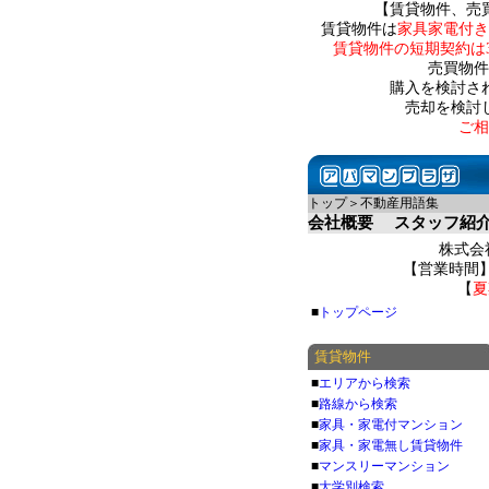
【賃貸物件、売
賃貸物件は
家具家電付き
賃貸物件の短期契約は
売買物件
購入を検討さ
売却を検討
ご相
トップ＞不動産用語集
会社概要
スタッフ紹
株式会社
【営業時間】 
【
夏
■
トップページ
賃貸物件
■
エリアから検索
■
路線から検索
■
家具・家電付マンション
■
家具・家電無し賃貸物件
■
マンスリーマンション
■
大学別検索