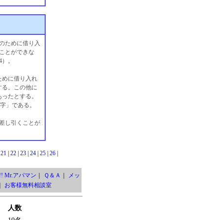
のために借り入
ことができな
4）。
ために借り入れ
する。この他に
あったとする。
の赤字」である。
差し引くことが
|
21
|
22
|
23
|
24
|
25
|
26
|
! Mr.アパマン
｜
Ｑ＆Ａ
｜
メッ
｜
お客様無料相談室
人数