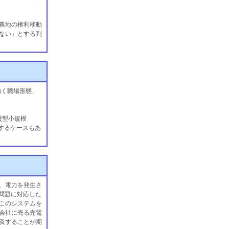
農地の権利移動
ない」とする判
宅で働く職場形態、
貸型小規模
するケースもあ
、電力を発生さ
問題に対応した
このシステムを
会社に売る売電
及することが期