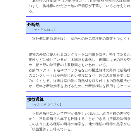
「底地権の評価額 ＝ 土地の更地としての評価額-借地権の評価額
つまり、借地権の分だけ土地の評価額が下落していると考えられ
る。
外断熱
【そとだんねつ】
室外側に断熱層を設け、室内への外気温移動の影響を少なくす
建物の外壁に使われるコンクリートは雨風を防ぎ、堅牢であるた
犯性などに優れているが、太陽熱を蓄熱し、夜間にはその熱を空
め、都市部の熱帯夜の主要原因ともいわれている。
鉄筋コンクリート造やブロック造などの構造躯体の外側に断熱材
のコンクリートは室内側に近い温度になり、外気の影響を受けに
みにくくなる。従来は室内側に断熱材を取り付ける内断熱構法が
が、近年は断熱効率を上げるために外断熱構法を採用するケース
損益通算
【そんえきつうさん】
不動産所得において赤字が発生した場合は、給与所得の黒字や
から、不動産所得の赤字を控除することができる（所得税法69条
このようにある種類の所得の赤字を、他の種類の所得の黒字から
「損益通算」と呼んでいる。