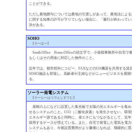
ことができる。
ただし農地贈与については農地の引渡しがあって、農地法による
に関する知事の許可が下りていない場合に、「履行が終わってい
決がある。
SOHO
【そーほー】
Small-Office Home-Officeの頭文字で、小規模事務所や自
もしくはその用途に対応した物件のこと。
近年では、都市郊外にコピー、FAXなどのOA機器を共用する賃
SOHO施設も登場し、高齢者や主婦などがニュービジネスを展開
る。
ソーラー発電システム
【そーらーはつでんしすてむ】
屋根の上になどに設置した集光板で太陽の光エネルギーを集め
せるシステムのこと。CO2（二酸化炭素）を発生させない、環境
エネルギー源であると同時に、省エネにもつながるとして、近年
採用するケースが増えている。また、自宅で発電した電気を電力
システムもあり、今後設置費用がより廉価になれば、飛躍的に普