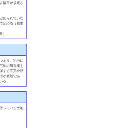
す措置が規定さ
定められていな
て定める（都市
条）。
つまり、宅地に
宅地の所有権を
属する不完全所
権が底地であ
いる。
持っている土地