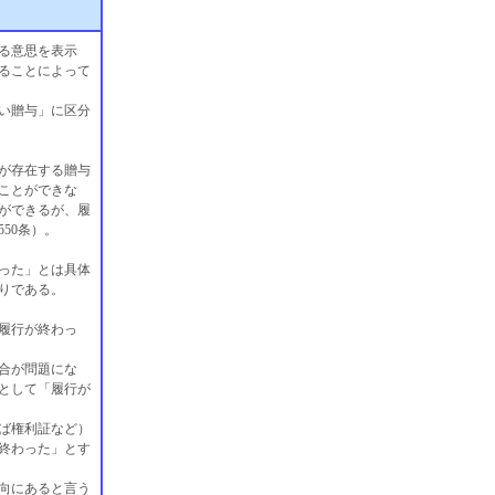
る意思を表示
ることによって
い贈与」に区分
が存在する贈与
ことができな
ができるが、履
50条）。
った」とは具体
りである。
履行が終わっ
合が問題にな
として「履行が
ば権利証など）
終わった」とす
向にあると言う