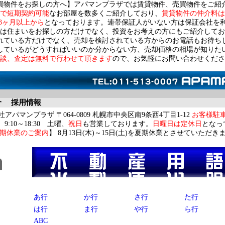
買物件をお探しの方へ】アパマンプラザでは賃貸物件、売買物件をご紹
で短期契約可能
なお部屋を数多くご紹介しており、
賃貸物件の仲介料は
3ヶ月以上から
となっております。連帯保証人がいない方は保証会社を
は住まいをお探しの方だけでなく、投資をお考えの方にもご紹介してお
れている方だけでなく、売却を検討されている方からのお電話もお待ち
しているがどうすればいいのか分からない方、売却価格の相場が知りた
談、査定は無料で行わせて頂きます
ので、お気軽にお問い合わせくださ
介
採用情報
アパマンプラザ 〒064-0809 札幌市中央区南9条西4丁目1-12
お客様駐
9:10～18:30 土曜、
祝日
も営業しております。
日曜日は定休日
となっ
期休業のご案内
】 8月13日(木)～15日(土)を夏期休業とさせていただき
不動産用語集
あ行
か行
さ行
た行
は行
ま行
や行
ら行
ABC