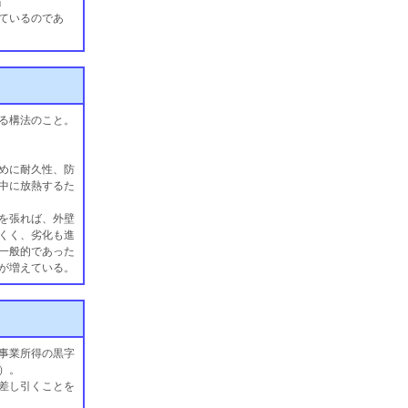
」
ているのであ
る構法のこと。
めに耐久性、防
中に放熱するた
を張れば、外壁
くく、劣化も進
一般的であった
が増えている。
事業所得の黒字
）。
差し引くことを