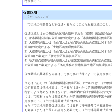
待されている。
促進区域
【そくしんくいき】
市街地の再開発などを促進するために定められる区域のこと。
促進区域とは次の4種類の区域の総称である（都市計画法第10条の
1）都市再開発法第7条第1項の規定による「市街地再開発促進区
2）大都市地域における住宅および住宅地の供給の促進に関する特
第1項の規定による「土地区画整理促進区域」
3）大都市地域における住宅および住宅地の供給の促進に関する特
条第1項 の規定に「住宅街区整備促進区域」
4）地方拠点都市地域の整備および産業業務施設の再配置の促進
19条第1項 の規定による「拠点業務市街地整備土地区画整理促進
促進区域の具体的な内容は、それぞれの法律によって規定されて
例えば上記1）の「市街地再開発促進区域」については、その促
の所有者又は借地権者は、できるだけ速やかに第1種市街地再開
行するよう努めなければならず、5年以内に自主的再開発が行な
には、市町村（または都道府県）が第1種市街地再開発事業を施
定されている（市街地再開発法第7条の2）。
また「市街地再開発促進区域」では容易に移転除却できる建築物
も知事（または市長）の許可が必要である（市街地再開発法第7条