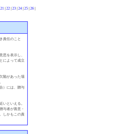
|
21
|
22
|
23
|
24
|
25
|
26
|
き責任のこと
意思を表示し、
とによって成立
欠陥があった場
。
合）には、贈与
近いといえる。
贈与者が善意・
。しかもこの責