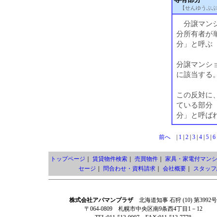
【せんゆうぶぶ
分譲マンシ
分所有者が
分」と呼ぶ
分譲マンシ
に該当する
この反対に
ている部分
分」と呼ば
前へ
|
1
|
2
|
3
|
4
|
5
|
6
トップページ
｜
賃貸物件検索
｜
売買物件
｜
家具・家電付マン
セージ
｜
問合わせ・資料請求
｜
会社概要
｜
スタッフ
株式会社アパマンプラザ
北海道知事 石狩 (10) 第3992号
〒064-0809 札幌市中央区南9条西4丁目1－12