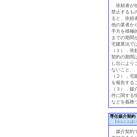
依頼者が他
禁止するも
ると、依頼
他の業者か
手方を積極
までの期間
宅建業法で
（１）．依
契約の期間
し出により
ないこと、
（２）．宅
を報告する
（３）．媒
件に関する
などを義務
専任媒介契約
【せんにんばい
媒介契約で