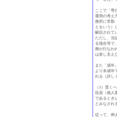
ここで「専
運用の考え
務所に常勤
とをいう）
解説されて
ただし、当
る場合等で
務が行なわ
は差し支え
また「成年」
より未成年
れる（詳し
（3）置く
役員（個人
であるとき
とみなされ
従って、例