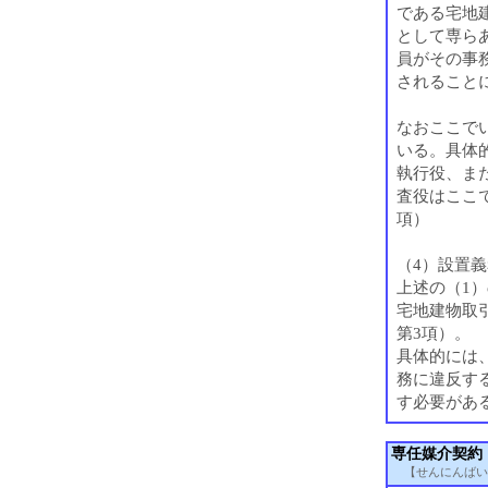
である宅地
として専ら
員がその事
されること
なおここで
いる。具体
執行役、ま
査役はここ
項）
（4）設置
上述の（1
宅地建物取
第3項）。
具体的には
務に違反す
す必要があ
専任媒介契約
【せんにんばい