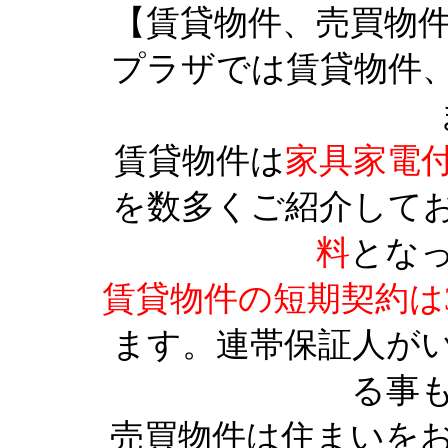
【賃貸物件、売買物
プラザでは賃貸物件
賃貸物件は
家具家電
を数多くご紹介して
料
とな
賃貸物件の短期契約は
ます。連帯保証人が
る事
売買物件は住まいを