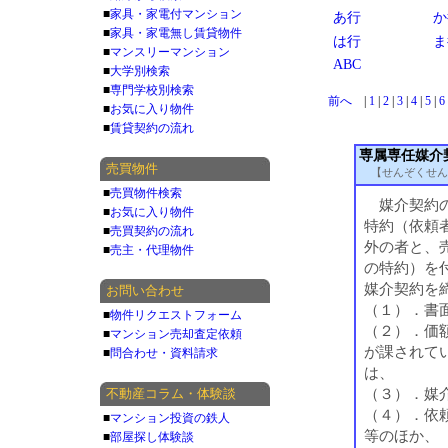
■
家具・家電付マンション
あ行
か
■
家具・家電無し賃貸物件
は行
ま
■
マンスリーマンション
ABC
■
大学別検索
■
専門学校別検索
前へ
|
1
|
2
|
3
|
4
|
5
|
6
■
お気に入り物件
■
賃貸契約の流れ
専属専任媒介
売買物件
【せんぞくせん
■
売買物件検索
媒介契約の
■
お気に入り物件
特約（依頼
■
売買契約の流れ
外の者と、
■
売主・代理物件
の特約）を
媒介契約を
お問い合わせ
（１）．書
■
物件リクエストフォーム
（２）．価
■
マンション売却査定依頼
が課されて
■
問合わせ・資料請求
は、
（３）．媒
不動産コラム・体験談
（４）．依
■
マンション投資の鉄人
等のほか、
■
部屋探し体験談