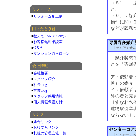
（５）．１
と、
リフォーム
（６）．媒
■
リフォーム施工例
物件に関す
などが義務
困ったときは
■
教えて!!Mr.アパマン
■
お客様無料相談室
専属専任媒介
■
Q＆A
【せんぞくせん
■
マンション購入ローン
媒介契約で
とを「専属
会社情報
■
会社概要
ア：依頼者
■
スタッフ紹介
換）の媒介
■
社長blog
イ：依頼者
■
営業blog
外の者と売
■
スタッフ採用情報
〔すなわち
■
個人情報保護方針
建物取引業
リンク
ならない〕
■
総合リンク
■
お役立ちリンク
センターコア
■
札幌の管理会社一覧
【せんたーこあ