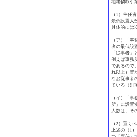
地建物取引業
（1）主任
最低設置人
具体的には
（ア）「事
者の最低設
「従事者」
例えば事務所
であるので
れ以上）置
なお従事者
ている（別
（イ）「事
所」に設置
人数は、そ
（2）置く
上述の（1
つ「専任」