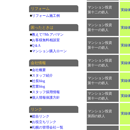
マンション投資
リフォーム
実録
第十二の鉄人
■
リフォーム施工例
マンション投資
困ったときは
実録
第十一の鉄人
■
教えて!!Mr.アパマン
■
お客様無料相談室
マンション投資
実録
■
Q＆A
第十一の鉄人
■
マンション購入ローン
マンション投資
会社情報
実録
第十一の鉄人
■
会社概要
■
スタッフ紹介
マンション投資
実録
■
社長blog
第十一の鉄人
■
営業blog
■
スタッフ採用情報
マンション投資
実録
■
個人情報保護方針
第十一の鉄人
リンク
マンション投資
実録体
第四の鉄人
■
総合リンク
■
お役立ちリンク
■
札幌の管理会社一覧