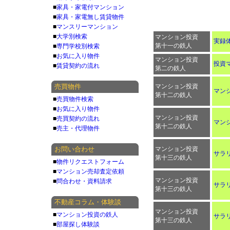
■
家具・家電付マンション
■
家具・家電無し賃貸物件
■
マンスリーマンション
■
大学別検索
マンション投資
実録
第十一の鉄人
■
専門学校別検索
■
お気に入り物件
マンション投資
投資
■
賃貸契約の流れ
第二の鉄人
売買物件
マンション投資
マン
第十二の鉄人
■
売買物件検索
■
お気に入り物件
マンション投資
■
売買契約の流れ
マン
第十二の鉄人
■
売主・代理物件
お問い合わせ
マンション投資
サラ
第十三の鉄人
■
物件リクエストフォーム
■
マンション売却査定依頼
マンション投資
■
問合わせ・資料請求
サラ
第十三の鉄人
不動産コラム・体験談
マンション投資
■
マンション投資の鉄人
サラ
第十三の鉄人
■
部屋探し体験談