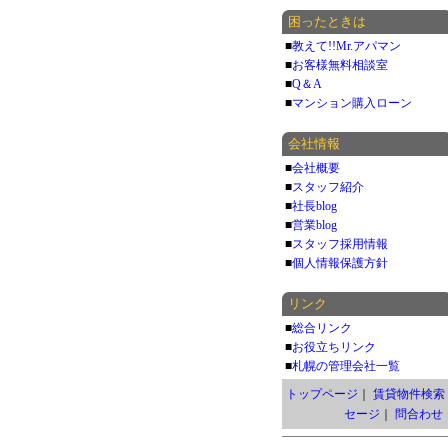
困ったときは
■
教えて!!Mr.アパマン
■
お客様無料相談室
■
Q＆A
■
マンション購入ローン
会社情報
■
会社概要
■
スタッフ紹介
■
社長blog
■
営業blog
■
スタッフ採用情報
■
個人情報保護方針
リンク
■
総合リンク
■
お役立ちリンク
■
札幌の管理会社一覧
トップページ
｜
賃貸物件検索
セージ
｜
問合わせ