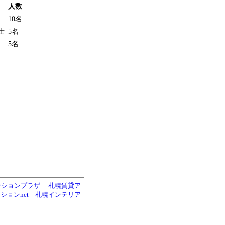
人数
10名
士
5名
5名
ンションプラザ
｜
札幌賃貸ア
ションnet
｜
札幌インテリア