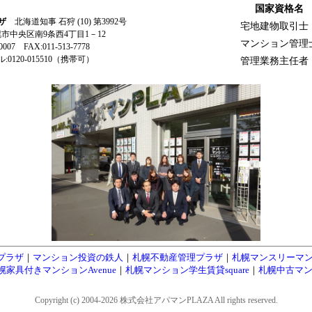
国家資格名
ザ
北海道知事 石狩 (10) 第3992号
宅地建物取引士
札幌市中央区南9条西4丁目1－12
マンション管理
-0007 FAX:011-513-7778
0120-015510（携帯可）
管理業務主任者
プラザ
｜
マンション投資の鉄人
｜
札幌不動産管理プラザ
｜
札幌マンスリーマ
幌家具付きマンションAvenue
｜
札幌マンション学生賃貸square
｜
札幌中古マン
Copyright (c) 2004-2026 株式会社アパマンPLAZA All rights reserved.