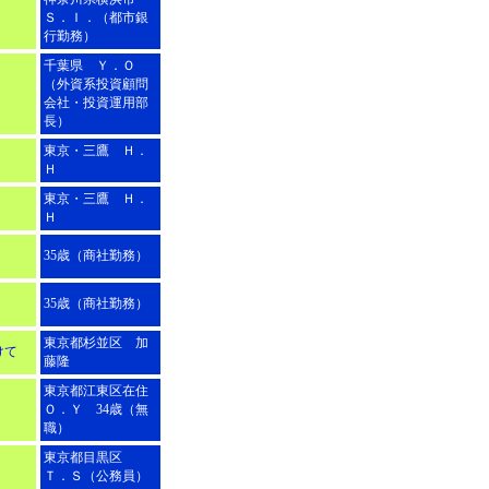
Ｓ．Ｉ．（都市銀
行勤務）
千葉県 Ｙ．Ｏ
（外資系投資顧問
会社・投資運用部
長）
東京・三鷹 Ｈ．
Ｈ
東京・三鷹 Ｈ．
Ｈ
35歳（商社勤務）
35歳（商社勤務）
東京都杉並区 加
けて
藤隆
東京都江東区在住
Ｏ．Ｙ 34歳（無
職）
東京都目黒区
Ｔ．Ｓ（公務員）