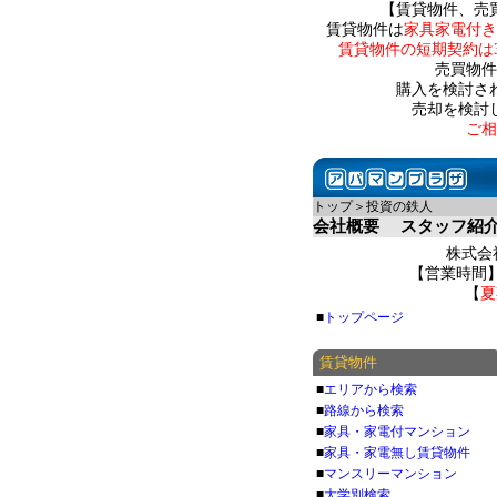
【賃貸物件、売
賃貸物件は
家具家電付き
賃貸物件の短期契約は
売買物件
購入を検討さ
売却を検討
ご相
トップ＞投資の鉄人
会社概要
スタッフ紹
株式会社
【営業時間】 
【
夏
■
トップページ
賃貸物件
■
エリアから検索
■
路線から検索
■
家具・家電付マンション
■
家具・家電無し賃貸物件
■
マンスリーマンション
■
大学別検索