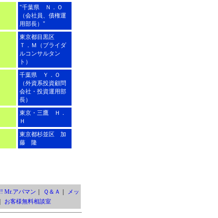
"千葉県 Ｎ．Ｏ
（会社員、債権運
用部長）"
東京都目黒区
Ｔ．Ｍ（ブライダ
ルコンサルタン
ト）
千葉県 Ｙ．Ｏ
（外資系投資顧問
会社・投資運用部
長）
東京・三鷹 Ｈ．
Ｈ
東京都杉並区 加
藤 隆
! Mr.アパマン
｜
Ｑ＆Ａ
｜
メッ
｜
お客様無料相談室