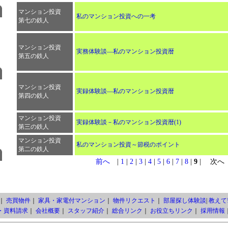
マンション投資
私のマンション投資への一考
第七の鉄人
マンション投資
実務体験談―私のマンション投資暦
第五の鉄人
マンション投資
実録体験談―私のマンション投資暦
第四の鉄人
マンション投資
実録体験談－私のマンション投資暦(1)
第三の鉄人
マンション投資
私のマンション投資～節税のポイント
第二の鉄人
前へ
|
1
|
2
|
3
|
4
|
5
|
6
|
7
|
8
|
9
| 次へ
｜
売買物件
｜
家具・家電付マンション
｜
物件リクエスト
｜
部屋探し体験談
|
教えて!
・資料請求
｜
会社概要
｜
スタッフ紹介
｜
総合リンク
｜
お役立ちリンク
｜
採用情報