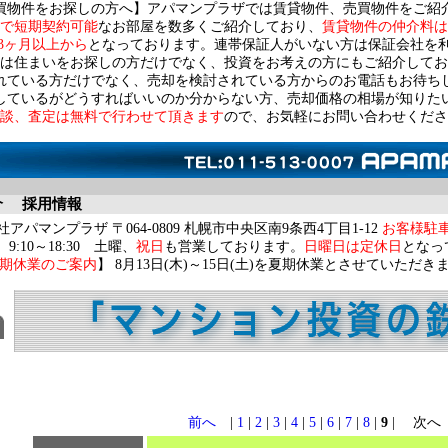
買物件をお探しの方へ】アパマンプラザでは賃貸物件、売買物件をご紹
で短期契約可能
なお部屋を数多くご紹介しており、
賃貸物件の仲介料は
3ヶ月以上から
となっております。連帯保証人がいない方は保証会社を
は住まいをお探しの方だけでなく、投資をお考えの方にもご紹介してお
れている方だけでなく、売却を検討されている方からのお電話もお待ち
しているがどうすればいいのか分からない方、売却価格の相場が知りた
談、査定は無料で行わせて頂きます
ので、お気軽にお問い合わせくださ
介
採用情報
アパマンプラザ 〒064-0809 札幌市中央区南9条西4丁目1-12
お客様駐
9:10～18:30 土曜、
祝日
も営業しております。
日曜日は定休日
となっ
期休業のご案内
】 8月13日(木)～15日(土)を夏期休業とさせていただき
前へ
|
1
|
2
|
3
|
4
|
5
|
6
|
7
|
8
|
9
| 次へ