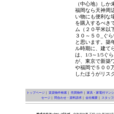
（中心地）しか
福岡なら天神周
い物にも便利な
を購入するべき
ム（２０平米以
３０～５０_ぐら
と思います。築
ル時期に、建て
は、1/3～1/
が、東京で新築ワ
や福岡で５００
したほうがリス
トップページ
｜
賃貸物件検索
｜
売買物件
｜
家具・家電付マン
セージ
｜
問合わせ・資料請求
｜
会社概要
｜
スタッフ