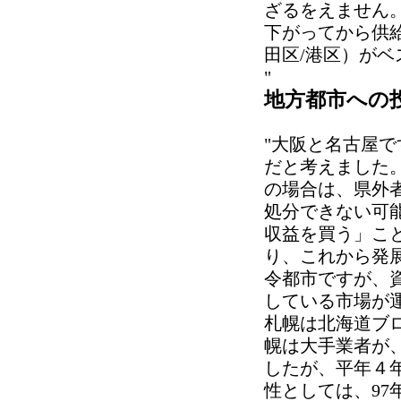
ざるをえません
下がってから供
田区/港区）がベ
"
地方都市への
"大阪と名古屋
だと考えました
の場合は、県外
処分できない可
収益を買う」こ
り、これから発
令都市ですが、
している市場が
札幌は北海道ブロ
幌は大手業者が
したが、平年４
性としては、9