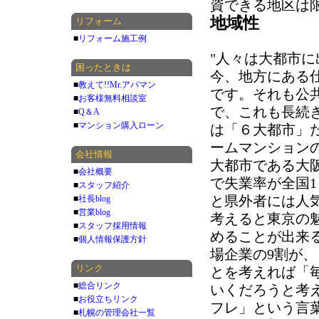
資できる地区は
地域性
リフォーム
■
リフォーム施工例
"人々は大都市
困ったときは
今、地方にある
■
教えて!!Mr.アパマン
です。それも公
■
お客様無料相談室
で、これも長続
■
Q＆A
■
マンション購入ローン
は「６大都市」
ームマンション
会社情報
大都市である大
■
会社概要
で失業率が全国
■
スタッフ紹介
と県外者には人
■
社長blog
■
営業blog
考えると東京の
■
スタッフ採用情報
めることが出来
■
個人情報保護方針
場企業の9割が
リンク
とを考えれば「
■
総合リンク
いくだろうと考
■
お役立ちリンク
フレ」という言
■
札幌の管理会社一覧