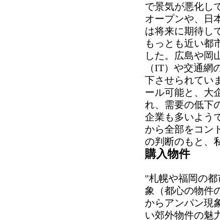
で景気が悪化して
オープンや、日
は将来に期待し
もっとも近い都
した。広島や岡
（IT）や交通
下させられてい
ール可能と、大
れ、需要の低下
企業も多いよう
から全部をコン
の判断のもと、私
購入物件
"札幌や福岡の
象（都心の物件
からアンパン現
い郊外物件の魅