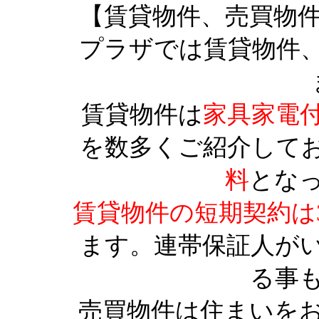
【賃貸物件、売買物
プラザでは賃貸物件
賃貸物件は
家具家電
を数多くご紹介して
料
とな
賃貸物件の短期契約は
ます。連帯保証人が
る事
売買物件は住まいを