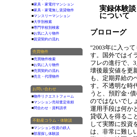
■
家具・家電付マンション
実録体験談
■
家具・家電無し賃貸物件
について
■
マンスリーマンション
■
大学別検索
■
専門学校別検索
プロローグ
■
お気に入り物件
■
賃貸契約の流れ
"2003年に入
売買物件
す。国外ではイ
■
売買物件検索
フレの進行で、
■
お気に入り物件
壊後最安値を更
■
売買契約の流れ
■
売主・代理物件
も、定期昇給の
す。不透明な時
お問い合わせ
うと、預貯金･債
■
物件リクエストフォーム
のではないでし
■
マンション売却査定依頼
運用手段は何か
■
問合わせ・資料請求
貸収入を得るこ
不動産コラム・体験談
して実際に投資
■
マンション投資の鉄人
は、非常に難し
■
部屋探し体験談