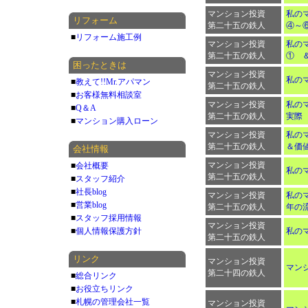
マンション投資
私のマ
リフォーム
第二十五の鉄人
④～
■
リフォーム施工例
マンション投資
私のマ
第二十五の鉄人
① 
困ったときは
マンション投資
私のマ
■
教えて!!Mr.アパマン
第二十五の鉄人
■
お客様無料相談室
マンション投資
私のマ
■
Q＆A
第二十五の鉄人
実際
■
マンション購入ローン
マンション投資
私のマ
第二十五の鉄人
＆価
会社情報
マンション投資
■
会社概要
私のマ
第二十五の鉄人
■
スタッフ紹介
■
社長blog
マンション投資
私のマ
■
営業blog
第二十五の鉄人
年の
■
スタッフ採用情報
マンション投資
■
個人情報保護方針
私のマ
第二十五の鉄人
リンク
マンション投資
マン
第二十四の鉄人
■
総合リンク
■
お役立ちリンク
■
札幌の管理会社一覧
マンション投資