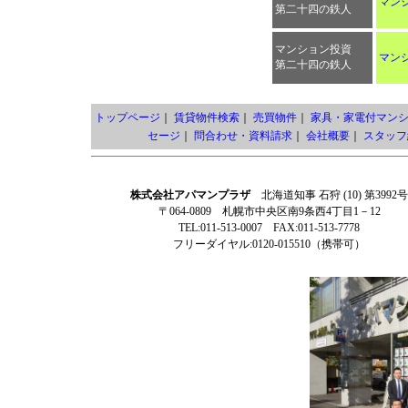
マン
第二十四の鉄人
マンション投資
マン
第二十四の鉄人
トップページ
｜
賃貸物件検索
｜
売買物件
｜
家具・家電付マン
セージ
｜
問合わせ・資料請求
｜
会社概要
｜
スタッフ
株式会社アパマンプラザ
北海道知事 石狩 (10) 第3992号
〒064-0809 札幌市中央区南9条西4丁目1－12
TEL:011-513-0007 FAX:011-513-7778
フリーダイヤル:0120-015510（携帯可）