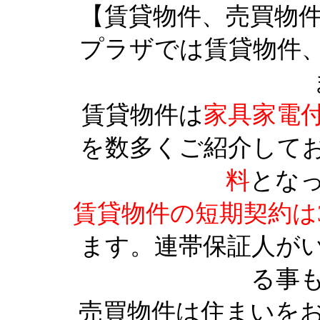
【賃貸物件、売買物
プラザでは賃貸物件
賃貸物件は
家具家電
を数多くご紹介して
料
とな
賃貸物件の短期契約は
ます。連帯保証人が
る事
売買物件は住まいを