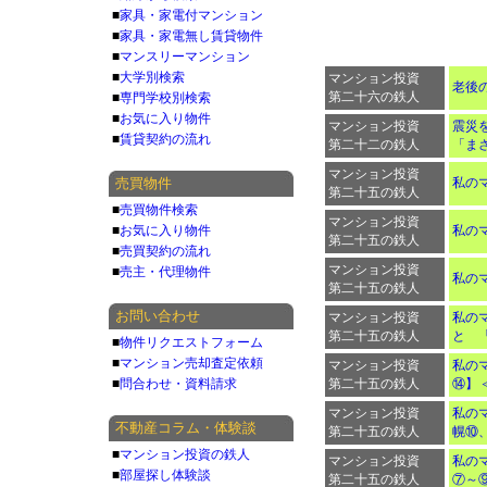
■
家具・家電付マンション
■
家具・家電無し賃貸物件
■
マンスリーマンション
■
大学別検索
マンション投資
老後
第二十六の鉄人
■
専門学校別検索
■
お気に入り物件
マンション投資
震災
■
賃貸契約の流れ
第二十二の鉄人
「ま
マンション投資
売買物件
私のマ
第二十五の鉄人
■
売買物件検索
マンション投資
■
お気に入り物件
私のマ
第二十五の鉄人
■
売買契約の流れ
マンション投資
■
売主・代理物件
私のマ
第二十五の鉄人
お問い合わせ
マンション投資
私のマ
第二十五の鉄人
と 
■
物件リクエストフォーム
■
マンション売却査定依頼
マンション投資
私のマ
■
問合わせ・資料請求
第二十五の鉄人
⑭】 
マンション投資
私のマ
不動産コラム・体験談
第二十五の鉄人
幌⑩
■
マンション投資の鉄人
マンション投資
私のマ
■
部屋探し体験談
第二十五の鉄人
⑦～