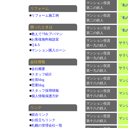
マンション投資
「私
第二の鉄人
リフォーム
■
リフォーム施工例
マンション投資
「私
第二の鉄人
困ったときは
マンション投資
「私
第二の鉄人
■
教えて!!Mr.アパマン
■
お客様無料相談室
マンション投資
サラ
■
Q＆A
第一九の鉄人
■
マンション購入ローン
マンション投資
サラ
第一九の鉄人
会社情報
マンション投資
サラ
■
会社概要
第一九の鉄人
■
スタッフ紹介
マンション投資
■
社長blog
マン
第十八の鉄人
■
営業blog
■
スタッフ採用情報
マンション投資
マン
第十八の鉄人
■
個人情報保護方針
マンション投資
マン
リンク
第十八の鉄人
■
総合リンク
マンション投資
マン
■
お役立ちリンク
第十八の鉄人
■
札幌の管理会社一覧