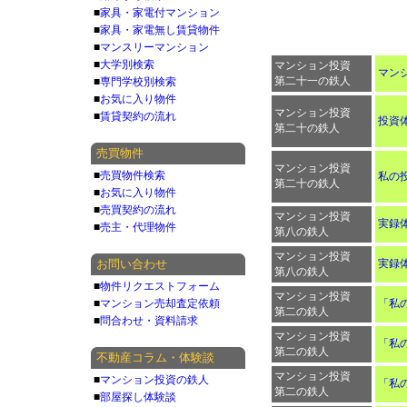
■
家具・家電付マンション
■
家具・家電無し賃貸物件
■
マンスリーマンション
■
大学別検索
マンション投資
マン
第二十一の鉄人
■
専門学校別検索
■
お気に入り物件
マンション投資
■
賃貸契約の流れ
投資体
第二十の鉄人
売買物件
マンション投資
■
売買物件検索
私の
第二十の鉄人
■
お気に入り物件
■
売買契約の流れ
マンション投資
実録
■
売主・代理物件
第八の鉄人
マンション投資
お問い合わせ
実録
第八の鉄人
■
物件リクエストフォーム
マンション投資
■
マンション売却査定依頼
「私
第二の鉄人
■
問合わせ・資料請求
マンション投資
「私
第二の鉄人
不動産コラム・体験談
マンション投資
■
マンション投資の鉄人
「私
第二の鉄人
■
部屋探し体験談