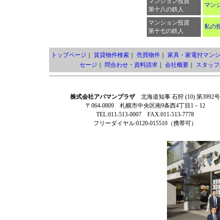
マンション投資
マン
第十八の鉄人
マンション投資
私の
第十七の鉄人
トップページ
｜
賃貸物件検索
｜
売買物件
｜
家具・家電付マン
セージ
｜
問合わせ・資料請求
｜
会社概要
｜
スタッフ
株式会社アパマンプラザ
北海道知事 石狩 (10) 第3992号
〒064-0809 札幌市中央区南9条西4丁目1－12
TEL:011-513-0007 FAX:011-513-7778
フリーダイヤル:0120-015510（携帯可）