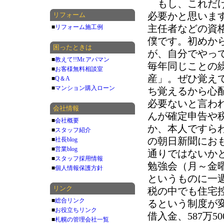
もし、これだけ
必要かと思いま
リフォーム
主任者などの資
■
リフォーム施工例
僕です。初めか
困ったときは
が、自分でやっ
■
教えて!!Mr.アパマン
毎年同じことの
■
お客様無料相談室
産」。ぜひ覚え
■
Q＆A
■
マンション購入ローン
ち覚えるから心
必要ないと言わ
会社情報
んが確定申告や
■
会社概要
か、本人ですら
■
スタッフ紹介
の朝日新聞にお
■
社長blog
■
営業blog
通りではないか
■
スタッフ採用情報
勉強会（月～金
■
個人情報保護方針
というものに一
リンク
税の中でも住宅控
■
総合リンク
るという制度が変
■
お役立ちリンク
借入金、587万
■
札幌の管理会社一覧