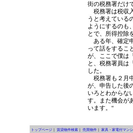
街の税務署だけ
税務署は税収入
うと考えている
ようにするのも
とで、所得控除
ある年、確定申
って話をするこ
が、ここで僕は
と、税務署員は
した。
税務署も２月中
が、申告した後
いろとわからな
す。また機会が
います。"
トップページ
｜
賃貸物件検索
｜
売買物件
｜
家具・家電付マン