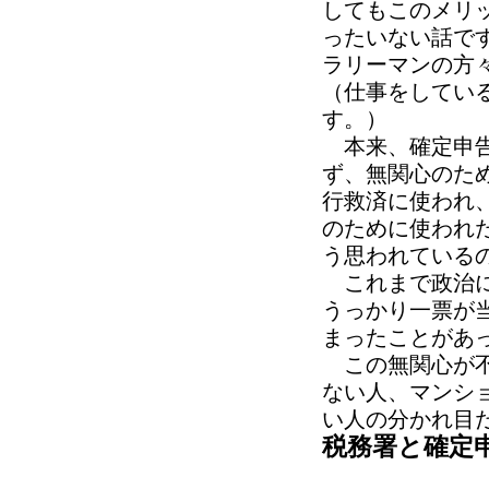
してもこのメリ
ったいない話で
ラリーマンの方
（仕事をしてい
す。）
本来、確定申告
ず、無関心のた
行救済に使われ
のために使われ
う思われている
これまで政治に
うっかり一票が
まったことがあ
この無関心が不
ない人、マンシ
い人の分かれ目
税務署と確定