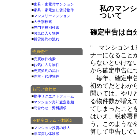
■
家具・家電付マンション
私のマンシ
■
家具・家電無し賃貸物件
ついて
■
マンスリーマンション
■
大学別検索
■
専門学校別検索
確定申告は自
■
お気に入り物件
■
賃貸契約の流れ
" マンション１
売買物件
ナーになること
■
売買物件検索
らないといけな
■
お気に入り物件
から確定申告に
■
売買契約の流れ
■
売主・代理物件
毎年、確定申告
初めてだとわか
お問い合わせ
聞いては、やり
■
物件リクエストフォーム
る物件数が増え
■
マンション売却査定依頼
てしまったこと
■
問合わせ・資料請求
はいえ、税務署
不動産コラム・体験談
う。このような
■
マンション投資の鉄人
算して申告して
■
部屋探し体験談