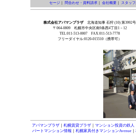
セージ
｜
問合わせ・資料請求
｜
会社概要
｜
スタッフ
株式会社アパマンプラザ
北海道知事 石狩 (10) 第3992号
〒064-0809 札幌市中央区南9条西4丁目1－12
TEL:011-513-0007 FAX:011-513-7778
フリーダイヤル:0120-015510（携帯可）
アパマンプラザ
｜
札幌賃貸プラザ
｜
マンション投資の鉄人
パートマンション情報
｜
札幌家具付きマンションAvenue
｜