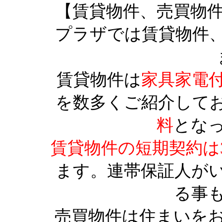
【賃貸物件、売買物
プラザでは賃貸物件
賃貸物件は
家具家電
を数多くご紹介して
料
とな
賃貸物件の短期契約は
ます。連帯保証人が
る事
売買物件は住まいを