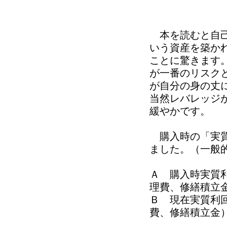
本を読むと自己
いう資産を築か
ことに驚きます
が一番のリスク
が自分の身の丈
当然レバレッジ
緩やかです。
購入時の「実質
ました。（一般
Ａ 購入時実質
理費、修繕積立
Ｂ 現在実質利
費、修繕積立金