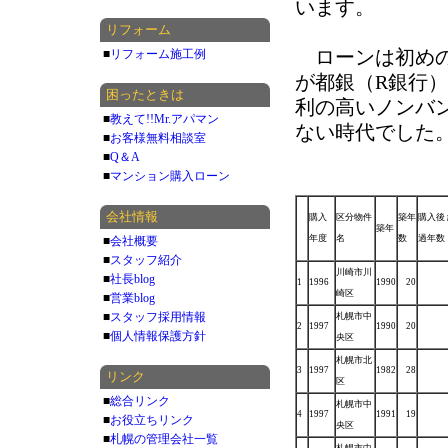
います。
リフォーム
ローンは初めの
■
リフォーム施工例
が都銀（R銀行
困ったときは
利の高いノンバ
■
教えて!!Mr.アパマン
ない時代でした
■
お客様無料相談室
■
Q＆A
■
マンション購入ローン
会社情報
購入
区分物件
築年
購入後
築年
年度
名
数
過年数
■
会社概要
■
スタッフ紹介
川崎市川
■
社長blog
1
1996
1990
20
崎区
■
営業blog
■
スタッフ採用情報
札幌市中
2
1997
1990
20
■
個人情報保護方針
央区
札幌市北
3
1997
1982
28
リンク
区
■
総合リンク
札幌市中
4
1997
1991
19
■
お役立ちリンク
央区
■
札幌の管理会社一覧