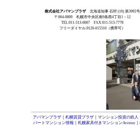
株式会社アパマンプラザ
北海道知事 石狩 (10) 第3992号
〒064-0809 札幌市中央区南9条西4丁目1－12
TEL:011-513-0007 FAX:011-513-7778
フリーダイヤル:0120-015510（携帯可）
アパマンプラザ
｜
札幌賃貸プラザ
｜
マンション投資の鉄人
パートマンション情報
｜
札幌家具付きマンションAvenue
｜