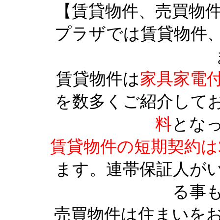
【賃貸物件、売買物
プラザでは賃貸物件
賃貸物件は
家具家電
を数多くご紹介して
料
とな
賃貸物件の短期契約は
ます。連帯保証人が
る事
売買物件は住まいを