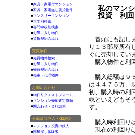
■
家具・家電付マンション
私のマンショ
■
家具・家電無し賃貸物件
投資 利回
■
マンスリーマンション
■
大学別検索
■
専門学校別検索
■
お気に入り物件
冒頭にも記しま
■
賃貸契約の流れ
り１３部屋所有
売買物件
ぐに売却してい
■
売買物件検索
購入物件と利回
■
お気に入り物件
■
売買契約の流れ
■
売主・代理物件
購入総額は９５
は４４７５万。
お問い合わせ
初、購入時の利
■
物件リクエストフォーム
幌といえどもそ
■
マンション売却査定依頼
す。
■
問合わせ・資料請求
不動産コラム・体験談
購入時利回りは平均
■
マンション投資の鉄人
現在の利回りは、
■
部屋探し体験談