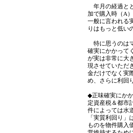
年月の経過とと
加で購入時（A
一般に言われる
りはもっと低い
特に思うのはマ
確実にかかって
が実は非常に大
現させていただ
金だけでなく実
め、さらに利回
◆正味確実にか
定資産税＆都市
件によっては水
「実質利回り」
ものを物件購入
営維持するため