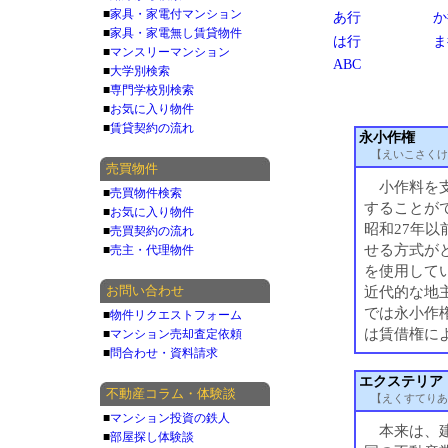
■
家具・家電付マンション
あ行
か
■
家具・家電無し賃貸物件
は行
ま
■
マンスリーマンション
ABC
■
大学別検索
■
専門学校別検索
■
お気に入り物件
■
賃貸契約の流れ
永小作権
【えいこさくけ
売買物件
小作料を支
■
売買物件検索
することがで
■
お気に入り物件
昭和27年
■
売買契約の流れ
せる方式が
■
売主・代理物件
を使用して
お問い合わせ
近代的な地
では永小作
■
物件リクエストフォーム
は賃借権に
■
マンション売却査定依頼
■
問合わせ・資料請求
エクステリア
不動産コラム・体験談
【えくすてりあ
■
マンション投資の鉄人
本来は、建
■
部屋探し体験談