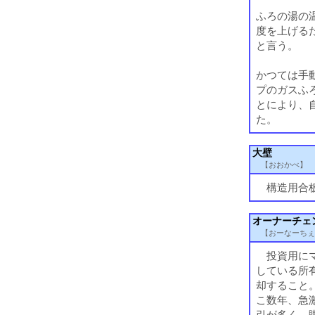
ふろの湯の
度を上げる
と言う。
かつては手
プのガスふ
とにより、
た。
大壁
【おおかべ】
構造用合板
オーナーチェ
【おーなーちぇ
投資用にマ
している所
却すること
こ数年、急
引が多く、