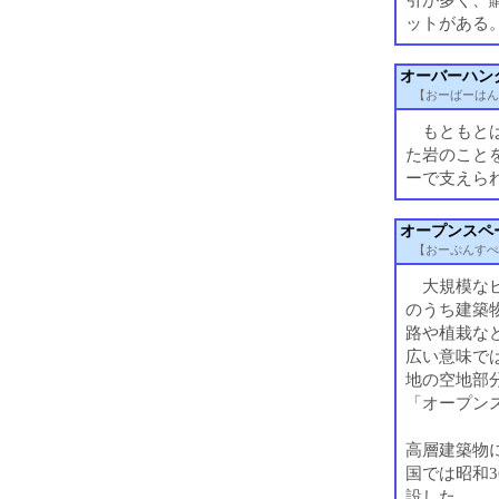
ットがある
オーバーハン
【おーばーはん
もともとは
た岩のこと
ーで支えら
オープンスペ
【おーぷんすぺ
大規模なビ
のうち建築
路や植栽な
広い意味で
地の空地部
「オープン
高層建築物
国では昭和3
設した。