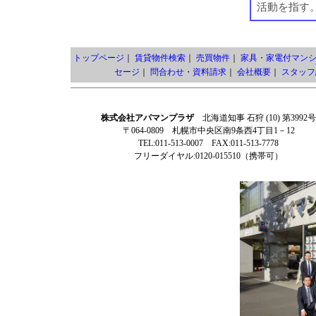
活動を指す
トップページ
｜
賃貸物件検索
｜
売買物件
｜
家具・家電付マン
セージ
｜
問合わせ・資料請求
｜
会社概要
｜
スタッフ
株式会社アパマンプラザ
北海道知事 石狩 (10) 第3992号
〒064-0809 札幌市中央区南9条西4丁目1－12
TEL:011-513-0007 FAX:011-513-7778
フリーダイヤル:0120-015510（携帯可）