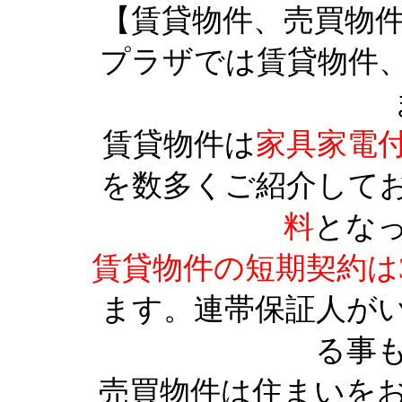
【賃貸物件、売買物
プラザでは賃貸物件
賃貸物件は
家具家電
を数多くご紹介して
料
とな
賃貸物件の短期契約は
ます。連帯保証人が
る事
売買物件は住まいを