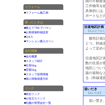
国の不動産
工作物等を
リフォーム
具体的には
■
リフォーム施工例
ポートなど
困ったときは
沿道地区計画
■
教えて!!Mr.アパマン
【えんどうちく
■
お客様無料相談室
■
Q＆A
都市計画法
■
マンション購入ローン
とつ。幹線
よって定め
会社情報
■
会社概要
沿道地区計
■
スタッフ紹介
数の住居が
■
社長blog
地区につい
■
営業blog
築の規制な
■
スタッフ採用情報
る（幹線道
■
個人情報保護方針
リンク
追いだき
【おいだき】
■
総合リンク
■
お役立ちリンク
追い焚き、
■
札幌の管理会社一覧