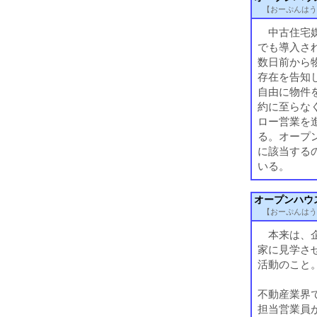
【おーぷんはう
中古住宅媒
でも導入さ
数日前から
存在を告知
自由に物件
約に至らな
ロー営業を
る。オープ
に該当する
いる。
オープンハウ
【おーぷんはう
本来は、企
家に見学さ
活動のこと
不動産業界
担当営業員