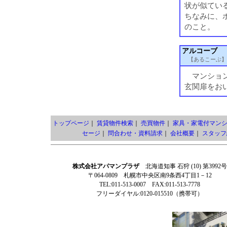
状が似てい
ちなみに、
のこと。
アルコーブ
【あるこーぶ】
マンション
玄関扉をお
トップページ
｜
賃貸物件検索
｜
売買物件
｜
家具・家電付マン
セージ
｜
問合わせ・資料請求
｜
会社概要
｜
スタッフ
株式会社アパマンプラザ
北海道知事 石狩 (10) 第3992号
〒064-0809 札幌市中央区南9条西4丁目1－12
TEL:011-513-0007 FAX:011-513-7778
フリーダイヤル:0120-015510（携帯可）