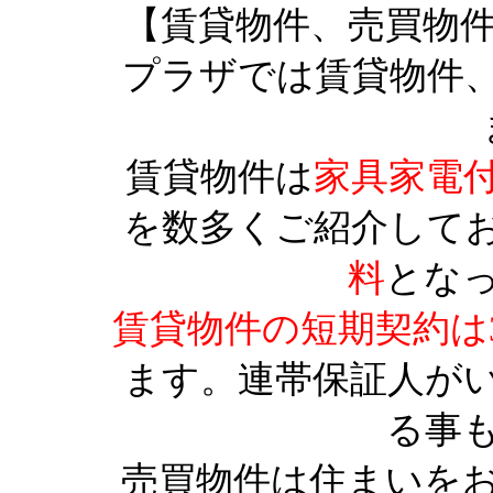
【賃貸物件、売買物
プラザでは賃貸物件
賃貸物件は
家具家電
を数多くご紹介して
料
とな
賃貸物件の短期契約は
ます。連帯保証人が
る事
売買物件は住まいを