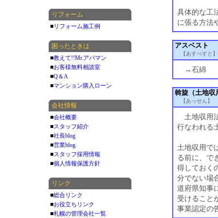
具体的な工
リフォーム
に張る方法
■
リフォーム施工例
アスベスト
困ったときは
【あすべすと】
■
教えて!!Mr.アパマン
■
お客様無料相談室
→石綿
■
Q＆A
■
マンション購入ローン
斡旋（土地収
【あっせん】
会社情報
土地収用法
■
会社概要
行なわれる
■
スタッフ紹介
■
社長blog
■
営業blog
土地収用で
■
スタッフ採用情報
る前に、で
■
個人情報保護方針
得しておく
分でない場
リンク
道府県知事
■
総合リンク
受けること
■
お役立ちリンク
事業認定の
■
札幌の管理会社一覧