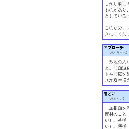
しかし最近
ものがあり
としている
このため、
きにくくな
アプローチ
【あぷろーち】
敷地の入り
と。前面道
トや前庭を
スが近年増
雨どい
【あまどい】
屋根面を流
部材のこと
い）、谷樋
い）、横樋