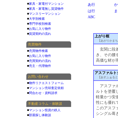
■
家具・家電付マンション
あ行
か
■
家具・家電無し賃貸物件
は行
ま
■
マンスリーマンション
ABC
■
大学別検索
■
専門学校別検索
■
お気に入り物件
■
賃貸契約の流れ
上がり框
【あがりかまち
売買物件
玄関に段差
■
売買物件検索
き、その腰
■
お気に入り物件
高価な材が
■
売買契約の流れ
■
売主・代理物件
アスファルト
お問い合わせ
【あすふぁると
■
物件リクエストフォーム
アスファル
■
マンション売却査定依頼
ルトを塗覆
■
問合わせ・資料請求
軽量かつ安
性にも優れ
不動産コラム・体験談
このアスフ
■
マンション投資の鉄人
シングル葺
■
部屋探し体験談