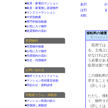
■
家具・家電付マンション
あ行
か
■
家具・家電無し賃貸物件
は行
ま
■
マンスリーマンション
ABC
■
大学別検索
■
専門学校別検索
■
お気に入り物件
■
賃貸契約の流れ
移転料の補償
【いてんりょう
売買物件
収用では、
■
売買物件検索
る。土地上
■
お気に入り物件
せなければ
■
売買契約の流れ
う必要があ
■
売主・代理物件
収用法第77
お問い合わせ
この移転料
■
物件リクエストフォーム
求すること
■
マンション売却査定依頼
■
問合わせ・資料請求
（詳しくは
不動産コラム・体験談
ただし、移
く、物件そ
■
マンション投資の鉄人
■
部屋探し体験談
（詳しくは