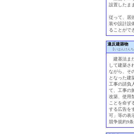
設置したま
従って、居
装や設計設
ることがで
違反建築物
【いはんけんち
建基法また
して建築さ
ながら、そ
となった建
工事の請負
て、工事の
改築、使用
ことを命ず
する広告を
可」等の表
競争規約9条