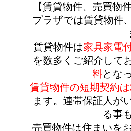
【賃貸物件、売買物
プラザでは賃貸物件
賃貸物件は
家具家電
を数多くご紹介して
料
とな
賃貸物件の短期契約は
ます。連帯保証人が
る事
売買物件は住まいを