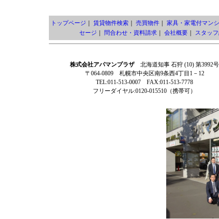
トップページ
｜
賃貸物件検索
｜
売買物件
｜
家具・家電付マン
セージ
｜
問合わせ・資料請求
｜
会社概要
｜
スタッフ
株式会社アパマンプラザ
北海道知事 石狩 (10) 第3992号
〒064-0809 札幌市中央区南9条西4丁目1－12
TEL:011-513-0007 FAX:011-513-7778
フリーダイヤル:0120-015510（携帯可）