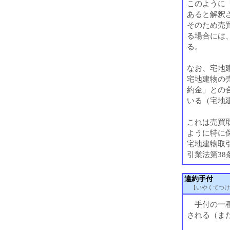
このように
あると解釈
そのため売
る場合には
る。
なお、宅地
宅地建物の
約金」との
いる（宅地
これは売買
ように特に
宅地建物取
引業法第38
違約手付
【いやくてつけ
手付の一種
される（ま