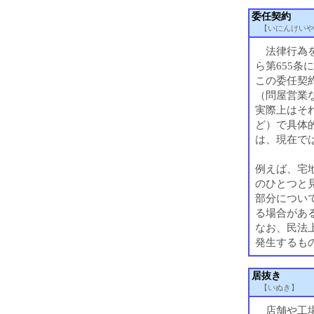
委任契約
【いにんけいや
法律行為を
ら第655条
この委任契
（問屋営業
実際上はそ
ど）で具体
は、現在で
例えば、宅
のひとつと
部分について
る場合があ
なお、民法
発生するも
居抜き
【いぬき】
店舗や工場