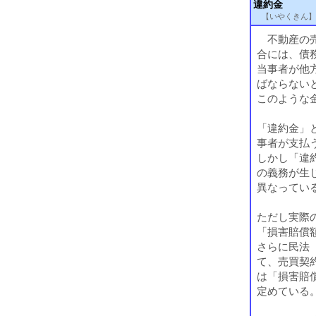
違約金
【いやくきん】
不動産の売
合には、債
当事者が他
ばならない
このような
「違約金」
事者が支払
しかし「違
の義務が生
異なってい
ただし実際
「損害賠償
さらに民法
て、売買契
は「損害賠
定めている