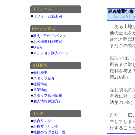
リフォーム
囲繞地通行権
■
リフォーム施工例
【いにょうちつ
ある土地が
困ったときは
他の土地を
■
教えて!!Mr.アパマン
袋地と呼ば
■
お客様無料相談室
またこの袋
■
Q＆A
■
マンション購入ローン
民法では、
所有者に対
会社情報
権利を与え
■
会社概要
第210条）。
■
スタッフ紹介
■
社長blog
なお袋地の
■
営業blog
■
スタッフ採用情報
有者に対し
■
個人情報保護方針
法第212条
リンク
ただし、広
■
総合リンク
生してしま
■
お役立ちリンク
行することが
■
札幌の管理会社一覧