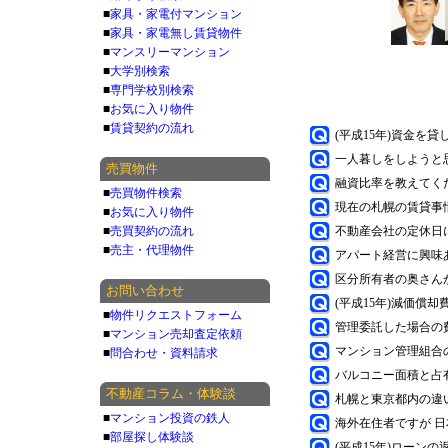
■
家具・家電付マンション
■
家具・家電無し賃貸物件
■
マンスリーマンション
■
大学別検索
■
専門学校別検索
■
お気に入り物件
■
賃貸契約の流れ
(平成15年)資金を
一人暮しをしようと
売買物件
融資比率を教えてく
■
売買物件検索
現在の札幌の賃貸事
■
お気に入り物件
■
売買契約の流れ
不動産会社の定休日
■
売主・代理物件
アパート経営に興味
区分所有者の奥さん
お問い合わせ
(平成15年)減価償
■
物件リクエストフォーム
管理委託した場合の
■
マンション売却査定依頼
マンション管理組合
■
問合わせ・資料請求
バルコニー面積と占
不動産コラム・体験談
札幌と東京都内の違
■
マンション投資の鉄人
海外在住者ですが 
■
部屋探し体験談
(平成15年)ローン