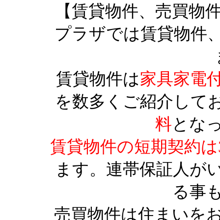
【賃貸物件、売買物
プラザでは賃貸物件
賃貸物件は
家具家電
を数多くご紹介して
料
とな
賃貸物件の短期契約は
ます。連帯保証人が
る事
売買物件は住まいを