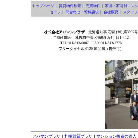
トップページ
｜
賃貸物件検索
｜
売買物件
｜
家具・家電付マン
セージ
｜
問合わせ・資料請求
｜
会社概要
｜
スタッフ
株式会社アパマンプラザ
北海道知事 石狩 (10) 第3992号
〒064-0809 札幌市中央区南9条西4丁目1－12
TEL:011-513-0007 FAX:011-513-7778
フリーダイヤル:0120-015510（携帯可）
アパマンプラザ
｜
札幌賃貸プラザ
｜
マンション投資の鉄人