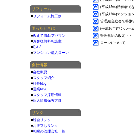
(平成15年)所有者
リフォーム
(平成15年)マンシ
■
リフォーム施工例
管理組合総会で特別
困ったときは
(平成16年)ワンル
■
教えて!!Mr.アパマン
管理規約の改定・・
■
お客様無料相談室
ローンについて
■
Q＆A
■
マンション購入ローン
会社情報
■
会社概要
■
スタッフ紹介
■
社長blog
■
営業blog
■
スタッフ採用情報
■
個人情報保護方針
リンク
■
総合リンク
■
お役立ちリンク
■
札幌の管理会社一覧