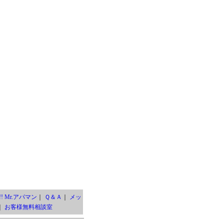
! Mr.アパマン
｜
Ｑ＆Ａ
｜
メッ
｜
お客様無料相談室