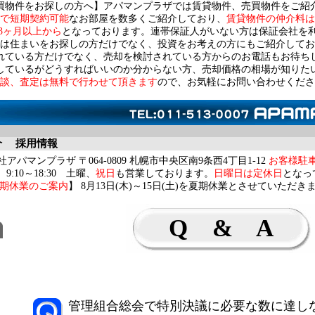
買物件をお探しの方へ】アパマンプラザでは賃貸物件、売買物件をご紹
で短期契約可能
なお部屋を数多くご紹介しており、
賃貸物件の仲介料は
3ヶ月以上から
となっております。連帯保証人がいない方は保証会社を
は住まいをお探しの方だけでなく、投資をお考えの方にもご紹介してお
れている方だけでなく、売却を検討されている方からのお電話もお待ち
しているがどうすればいいのか分からない方、売却価格の相場が知りた
談、査定は無料で行わせて頂きます
ので、お気軽にお問い合わせくださ
介
採用情報
アパマンプラザ 〒064-0809 札幌市中央区南9条西4丁目1-12
お客様駐
9:10～18:30 土曜、
祝日
も営業しております。
日曜日は定休日
となっ
期休業のご案内
】 8月13日(木)～15日(土)を夏期休業とさせていただき
Q & A
管理組合総会で特別決議に必要な数に達し