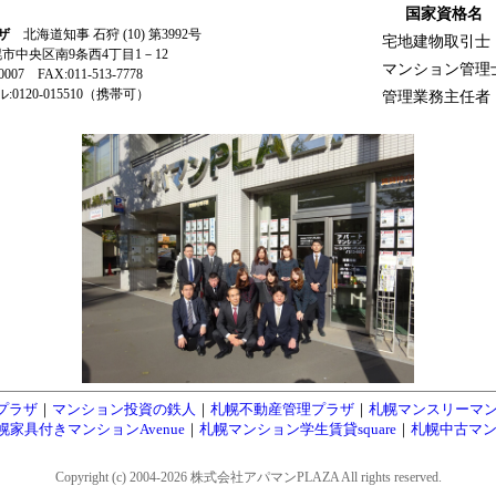
国家資格名
ザ
北海道知事 石狩 (10) 第3992号
宅地建物取引士
札幌市中央区南9条西4丁目1－12
マンション管理
-0007 FAX:011-513-7778
0120-015510（携帯可）
管理業務主任者
プラザ
｜
マンション投資の鉄人
｜
札幌不動産管理プラザ
｜
札幌マンスリーマ
幌家具付きマンションAvenue
｜
札幌マンション学生賃貸square
｜
札幌中古マン
Copyright (c) 2004-2026 株式会社アパマンPLAZA All rights reserved.