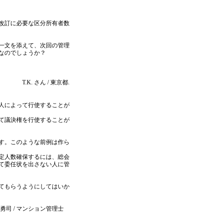
改訂に必要な区分所有者数
一文を添えて、次回の管理
なのでしょうか？
T.K. さん / 東京都.
人によって行使することが
て議決権を行使することが
す。このような前例は作ら
定人数確保するには、総会
て委任状を出さない人に管
てもらうようにしてはいか
勇司 / マンション管理士