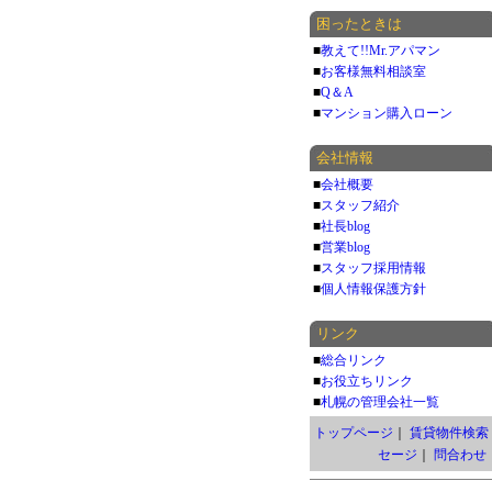
困ったときは
■
教えて!!Mr.アパマン
■
お客様無料相談室
■
Q＆A
■
マンション購入ローン
会社情報
■
会社概要
■
スタッフ紹介
■
社長blog
■
営業blog
■
スタッフ採用情報
■
個人情報保護方針
リンク
■
総合リンク
■
お役立ちリンク
■
札幌の管理会社一覧
トップページ
｜
賃貸物件検索
セージ
｜
問合わせ