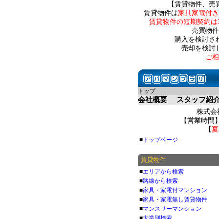
【賃貸物件、売
賃貸物件は
家具家電付き
賃貸物件の短期契約は
売買物件
購入を検討さ
売却を検討
ご相
トップ
会社概要
スタッフ紹
株式会社
【営業時間】 
【
夏
■
トップページ
賃貸物件
■
エリアから検索
■
路線から検索
■
家具・家電付マンション
■
家具・家電無し賃貸物件
■
マンスリーマンション
■
大学別検索