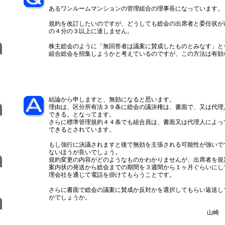
あるワンルームマンションの管理組合の理事長になっています。
規約を改訂したいのですが、どうしても総会の出席者と委任状が
の４分の３以上に達しません。
株主総会のように「無回答者は議案に賛成したものとみなす」と
組合総会を招集しようかと考えているのですが、この方法は有効
結論から申しますと、無効になると思います。
理由は、区分所有法３９条に総会の議決権は、書面で、又は代理
できる。となってます。
さらに標準管理規約４４条でも組合員は、書面又は代理人によっ
できるとされています。
もし強行に決議されますと後で無効を主張される可能性が強いで
ないほうが良いでしょう。
規約変更の内容がどのようなものかわかりませんが、出席者を規
案内状の発送から総会までの期間を３週間から１ヶ月ぐらいにし
理会社を通じて電話を掛けてもらうことです。
さらに書面で総会の議案に賛成か反対かを選択してもらい返送し
がでしょうか。
山崎 