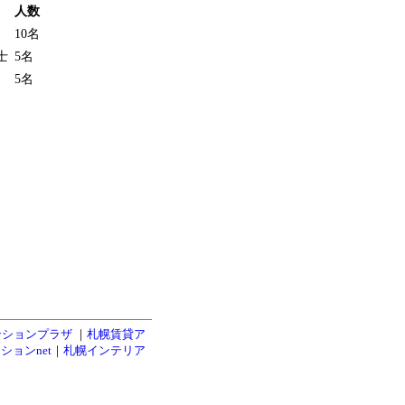
人数
10名
士
5名
5名
ンションプラザ
｜
札幌賃貸ア
ションnet
｜
札幌インテリア