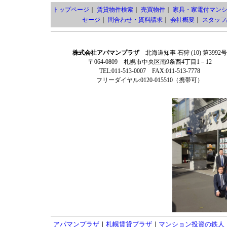
トップページ
｜
賃貸物件検索
｜
売買物件
｜
家具・家電付マン
セージ
｜
問合わせ・資料請求
｜
会社概要
｜
スタッフ
株式会社アパマンプラザ
北海道知事 石狩 (10) 第3992号
〒064-0809 札幌市中央区南9条西4丁目1－12
TEL:011-513-0007 FAX:011-513-7778
フリーダイヤル:0120-015510（携帯可）
アパマンプラザ
｜
札幌賃貸プラザ
｜
マンション投資の鉄人