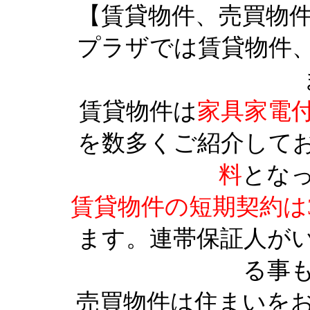
【賃貸物件、売買物
プラザでは賃貸物件
賃貸物件は
家具家電
を数多くご紹介して
料
とな
賃貸物件の短期契約は
ます。連帯保証人が
る事
売買物件は住まいを