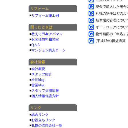
現金で購入した場合
リフォーム
札幌の物件はどのよ
■
リフォーム施工例
駐車場の管理につい
困ったときは
オートロックについ
■
教えて!!Mr.アパマン
物件画面の「申込」
■
お客様無料相談室
(平成15年)損益通算
■
Q＆A
■
マンション購入ローン
会社情報
■
会社概要
■
スタッフ紹介
■
社長blog
■
営業blog
■
スタッフ採用情報
■
個人情報保護方針
リンク
■
総合リンク
■
お役立ちリンク
■
札幌の管理会社一覧