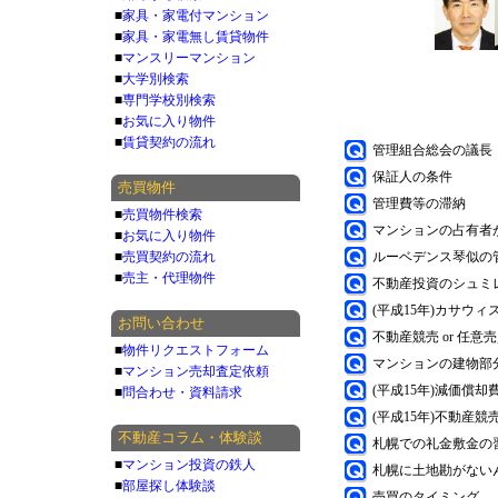
■
家具・家電付マンション
■
家具・家電無し賃貸物件
■
マンスリーマンション
■
大学別検索
■
専門学校別検索
■
お気に入り物件
■
賃貸契約の流れ
管理組合総会の議長
保証人の条件
売買物件
管理費等の滞納
■
売買物件検索
マンションの占有者
■
お気に入り物件
■
売買契約の流れ
ルーベデンス琴似の
■
売主・代理物件
不動産投資のシュミ
(平成15年)カサウ
お問い合わせ
不動産競売 or 任意売
■
物件リクエストフォーム
マンションの建物部
■
マンション売却査定依頼
(平成15年)減価償
■
問合わせ・資料請求
(平成15年)不動産競
不動産コラム・体験談
札幌での礼金敷金の
■
マンション投資の鉄人
札幌に土地勘がない
■
部屋探し体験談
売買のタイミング