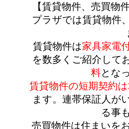
【賃貸物件、売買物
プラザでは賃貸物件
賃貸物件は
家具家電
を数多くご紹介して
料
とな
賃貸物件の短期契約は
ます。連帯保証人が
る事
売買物件は住まいを