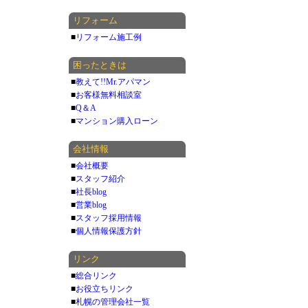
リフォーム
■
リフォーム施工例
困ったときは
■
教えて!!Mr.アパマン
■
お客様無料相談室
■
Q＆A
■
マンション購入ローン
会社情報
■
会社概要
■
スタッフ紹介
■
社長blog
■
営業blog
■
スタッフ採用情報
■
個人情報保護方針
リンク
■
総合リンク
■
お役立ちリンク
■
札幌の管理会社一覧