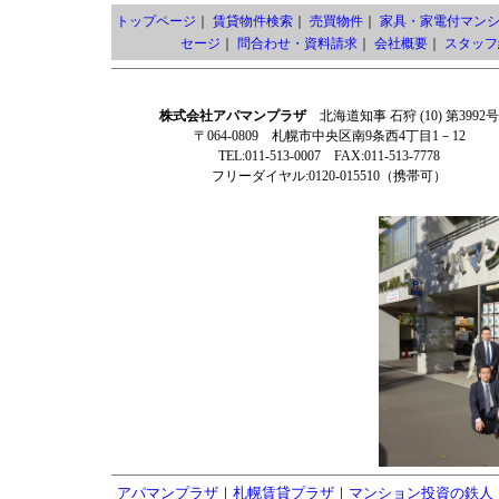
トップページ
｜
賃貸物件検索
｜
売買物件
｜
家具・家電付マン
セージ
｜
問合わせ・資料請求
｜
会社概要
｜
スタッフ
株式会社アパマンプラザ
北海道知事 石狩 (10) 第3992号
〒064-0809 札幌市中央区南9条西4丁目1－12
TEL:011-513-0007 FAX:011-513-7778
フリーダイヤル:0120-015510（携帯可）
アパマンプラザ
｜
札幌賃貸プラザ
｜
マンション投資の鉄人