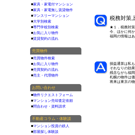
■
家具・家電付マンション
■
家具・家電無し賃貸物件
■
マンスリーマンション
税務対策
■
大学別検索
■
専門学校別検索
★１．税務対策
今、ほかに何か
■
お気に入り物件
福岡の情報はあ
■
賃貸契約の流れ
売買物件
■
売買物件検索
損益通算は私も
■
お気に入り物件
それなりの効果
■
売買契約の流れ
残念ながら福岡
■
売主・代理物件
札幌の物件は価
将来は東京の物
お問い合わせ
■
物件リクエストフォーム
■
マンション売却査定依頼
■
問合わせ・資料請求
不動産コラム・体験談
■
マンション投資の鉄人
■
部屋探し体験談