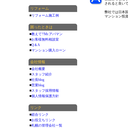
されると良い
リフォーム
弊社では日本
■
リフォーム施工例
マンション投
困ったときは
■
教えて!!Mr.アパマン
■
お客様無料相談室
■
Q＆A
■
マンション購入ローン
会社情報
■
会社概要
■
スタッフ紹介
■
社長blog
■
営業blog
■
スタッフ採用情報
■
個人情報保護方針
リンク
■
総合リンク
■
お役立ちリンク
■
札幌の管理会社一覧