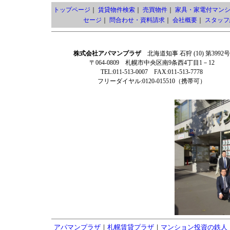
トップページ
｜
賃貸物件検索
｜
売買物件
｜
家具・家電付マン
セージ
｜
問合わせ・資料請求
｜
会社概要
｜
スタッフ
株式会社アパマンプラザ
北海道知事 石狩 (10) 第3992号
〒064-0809 札幌市中央区南9条西4丁目1－12
TEL:011-513-0007 FAX:011-513-7778
フリーダイヤル:0120-015510（携帯可）
アパマンプラザ
｜
札幌賃貸プラザ
｜
マンション投資の鉄人