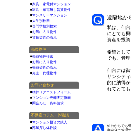
■
家具・家電付マンション
■
家具・家電無し賃貸物件
■
マンスリーマンション
遠隔地か
■
大学別検索
■
専門学校別検索
私は、仙台
■
お気に入り物件
にとても興
■
賃貸契約の流れ
資産を投資
売買物件
希望として
■
売買物件検索
でも、管理
■
お気に入り物件
■
売買契約の流れ
仙台には御
■
売主・代理物件
サンシティ
的に納得が
お問い合わせ
れてとても
■
物件リクエストフォーム
■
マンション売却査定依頼
■
問合わせ・資料請求
不動産コラム・体験談
■
マンション投資の鉄人
仙台からでも
■
部屋探し体験談
御自分で管理