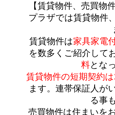
【賃貸物件、売買物
プラザでは賃貸物件
賃貸物件は
家具家電
を数多くご紹介して
料
とな
賃貸物件の短期契約は
ます。連帯保証人が
る事
売買物件は住まいを