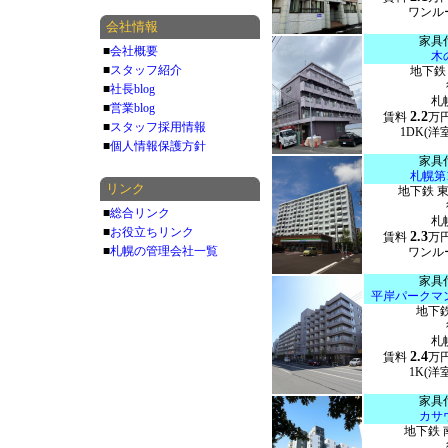
ワンルー
会社情報
家具
■
会社概要
木
■
スタッフ紹介
地下鉄
■
社長blog
札
■
営業blog
2.2
賃料
万
■
スタッフ採用情報
1DK(洋室
■
個人情報保護方針
家具
札幌第
リンク
地下鉄 
■
総合リンク
札
■
お役立ちリンク
2.3
賃料
万
■
札幌の管理会社一覧
ワンルー
家具
平岸パークマ
地下鉄
札
2.4
賃料
万
1K(洋室
家具
カサ
地下鉄 