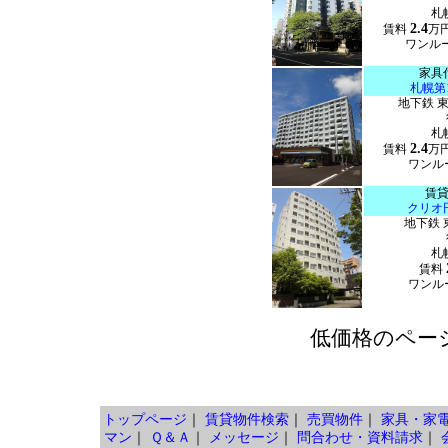
札
2.4
賃料
万
ワンルー
家具
札幌第
地下鉄 
札
2.4
賃料
万
ワンルー
賃
クリオ
地下鉄 
札
賃料
ワンルー
低価格のペー
トップページ
｜
賃貸物件検索
｜
売買物件
｜
家具・家
マン
｜
Ｑ＆Ａ
｜
メッセージ
｜
問合わせ・資料請求
｜