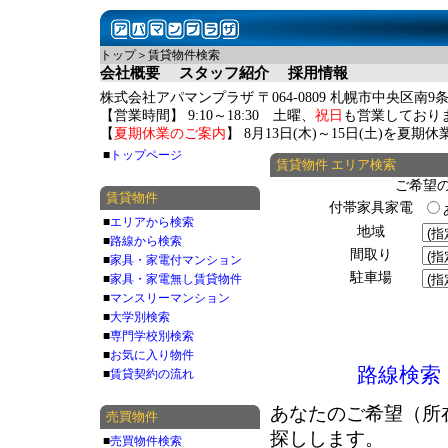
トップ＞賃貸物件検索
会社概要
スタッフ紹介
採用情報
株式会社アパマンプラザ 〒064-0809 札幌市中央区南9条
【営業時間】 9:10～18:30 土曜、
祝日
も営業しており
【
夏期休業のご案内
】 8月13日(木)～15日(土)を夏
■
トップページ
賃貸物件 エリア検索
ご希望
賃貸物件
付帯家具家電
■
エリアから検索
地域
■
路線から検索
間取り
■
家具・家電付マンション
駐車場
■
家具・家電無し賃貸物件
■
マンスリーマンション
■
大学別検索
■
専門学校別検索
■
お気に入り物件
路線検索
■
賃貸契約の流れ
あなたのご希望（所
売買物件
探しします。
■
売買物件検索