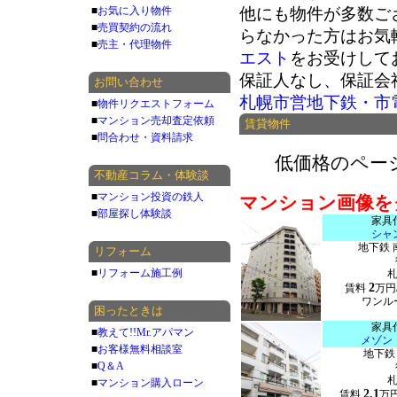
■
お気に入り物件
他にも物件が多数ご
■
売買契約の流れ
らなかった方はお気
■
売主・代理物件
エスト
をお受けして
保証人なし、保証会
お問い合わせ
札幌市営地下鉄・市
■
物件リクエストフォーム
■
マンション売却査定依頼
賃貸物件
■
問合わせ・資料請求
低価格のペー
不動産コラム・体験談
■
マンション投資の鉄人
マンション画像を
■
部屋探し体験談
家具
シャ
地下鉄 
リフォーム
■
リフォーム施工例
2
賃料
万円
ワンルー
困ったときは
家具
■
教えて!!Mr.アパマン
メゾン
■
お客様無料相談室
地下鉄
■
Q＆A
■
マンション購入ローン
2.1
賃料
万