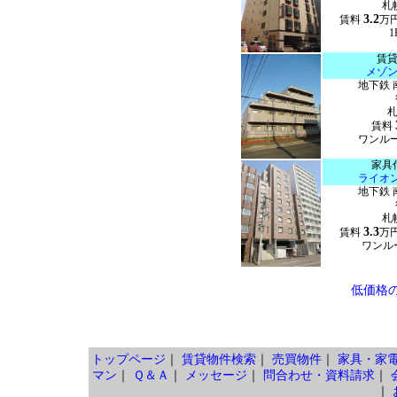
札
3.2
賃料
万
1
賃
メゾ
地下鉄 
賃料
ワンルーム
家具
ライオ
地下鉄 
札
3.3
賃料
万
ワンルー
低価格
トップページ
｜
賃貸物件検索
｜
売買物件
｜
家具・家
マン
｜
Ｑ＆Ａ
｜
メッセージ
｜
問合わせ・資料請求
｜
｜