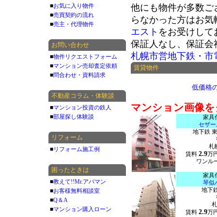
■
お気に入り物件
他にも物件が多数ご
■
売買契約の流れ
らなかった方はお気
■
売主・代理物件
エスト
をお受けして
保証人なし、保証会
お問い合わせ
札幌市営地下鉄・市
■
物件リクエストフォーム
■
マンション売却査定依頼
賃貸物件
■
問合わせ・資料請求
低価格
不動産コラム・体験談
マンション画像を
■
マンション投資の鉄人
■
部屋探し体験談
家具
セザー
地下鉄 
リフォーム
札
■
リフォーム施工例
2.9
賃料
万
ワンルー
困ったときは
家具
■
教えて!!Mr.アパマン
琴似
地下鉄
■
お客様無料相談室
■
Q＆A
■
マンション購入ローン
2.9
賃料
万