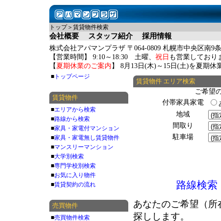
トップ＞賃貸物件検索
会社概要
スタッフ紹介
採用情報
株式会社アパマンプラザ 〒064-0809 札幌市中央区南9条
【営業時間】 9:10～18:30 土曜、
祝日
も営業しており
【
夏期休業のご案内
】 8月13日(木)～15日(土)を夏
■
トップページ
賃貸物件 エリア検索
ご希望
賃貸物件
付帯家具家電
■
エリアから検索
地域
■
路線から検索
間取り
■
家具・家電付マンション
駐車場
■
家具・家電無し賃貸物件
■
マンスリーマンション
■
大学別検索
■
専門学校別検索
■
お気に入り物件
路線検索
■
賃貸契約の流れ
あなたのご希望（所
売買物件
探しします。
■
売買物件検索