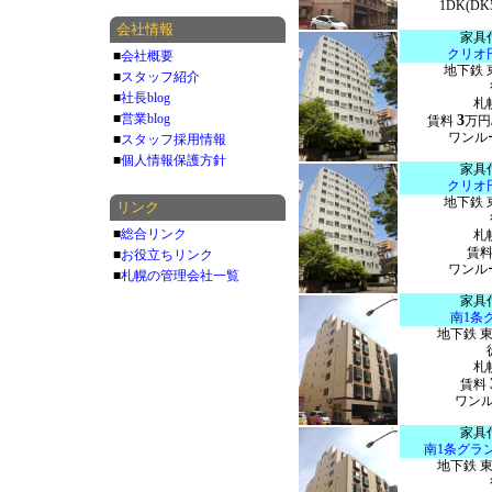
1DK(DK
会社情報
家具
クリオ
■
会社概要
地下鉄 
■
スタッフ紹介
■
社長blog
札
■
営業blog
3
賃料
万円
ワンルー
■
スタッフ採用情報
■
個人情報保護方針
家具
クリオ
地下鉄 
リンク
■
総合リンク
札
賃
■
お役立ちリンク
ワンルー
■
札幌の管理会社一覧
家具
南1条
地下鉄 
札
賃料
ワンルー
家具
南1条グラ
地下鉄 