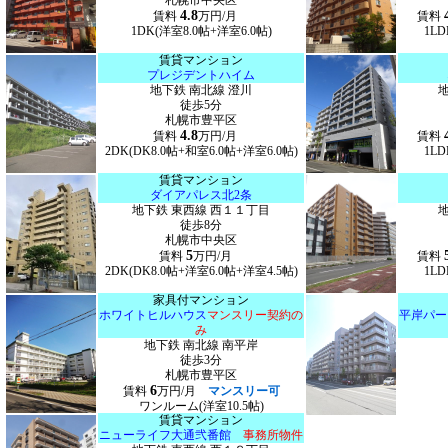
札幌市中央区
4.8
賃料
万円/月
賃料
1DK(洋室8.0帖+洋室6.0帖)
1LD
賃貸マンション
プレジデントハイム
地下鉄 南北線 澄川
徒歩5分
札幌市豊平区
4.8
賃料
万円/月
賃料
2DK(DK8.0帖+和室6.0帖+洋室6.0帖)
1LD
賃貸マンション
ダイアパレス北2条
地下鉄 東西線 西１１丁目
徒歩8分
札幌市中央区
5
賃料
万円/月
賃料
2DK(DK8.0帖+洋室6.0帖+洋室4.5帖)
1LD
家具付マンション
ホワイトヒルハウス
マンスリー契約の
平岸パー
み
地下鉄 南北線 南平岸
徒歩3分
札幌市豊平区
6
賃料
万円/月
マンスリー可
ワンルーム(洋室10.5帖)
賃貸マンション
ニューライフ大通弐番館
事務所物件