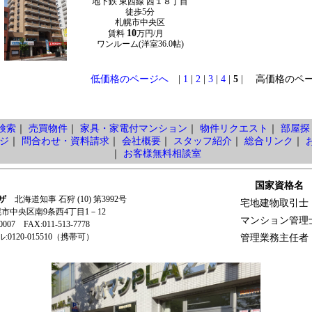
地下鉄 東西線 西１８丁目
徒歩5分
札幌市中央区
10
賃料
万円/月
ワンルーム(洋室36.0帖)
低価格のページへ
|
1
|
2
|
3
|
4
|
5
| 高価格のペ
検索
｜
売買物件
｜
家具・家電付マンション
｜
物件リクエスト
｜
部屋探
ジ
｜
問合わせ・資料請求
｜
会社概要
｜
スタッフ紹介
｜
総合リンク
｜
｜
お客様無料相談室
国家資格名
ザ
北海道知事 石狩 (10) 第3992号
宅地建物取引士
札幌市中央区南9条西4丁目1－12
マンション管理
-0007 FAX:011-513-7778
0120-015510（携帯可）
管理業務主任者