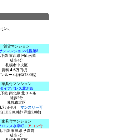
ージへ
賃貸マンション
サンマンション札幌第8
地下鉄 東西線 円山公園
徒歩4分
札幌市中央区
4.6
賃料
万円/月
ンルーム(洋室13.0帖)
家具付マンション
ダイアパレス北34条
地下鉄 南北線 北３４条
徒歩2分
札幌市北区
4.7
万円/月
マンスリー可
K(LDK10.0帖+洋室5.0帖)
家具付マンション
アパレス水車町
エアコン付
地下鉄 東豊線 学園前
徒歩7分