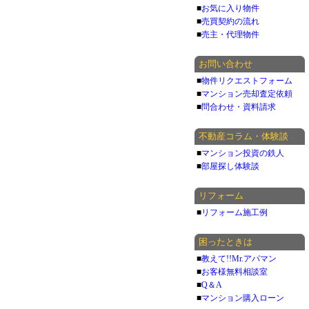
■
お気に入り物件
■
売買契約の流れ
■
売主・代理物件
お問い合わせ
■
物件リクエストフォーム
■
マンション売却査定依頼
■
問合わせ・資料請求
不動産コラム・体験談
■
マンション投資の鉄人
■
部屋探し体験談
リフォーム
■
リフォーム施工例
困ったときは
■
教えて!!Mr.アパマン
■
お客様無料相談室
■
Q＆A
■
マンション購入ローン