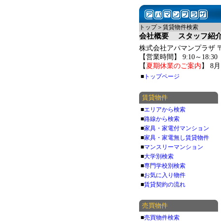
トップ＞賃貸物件検索
会社概要
スタッフ紹
株式会社アパマンプラザ 〒06
【営業時間】 9:10～18:3
【
夏期休業のご案内
】 8
■
トップページ
賃貸物件
■
エリアから検索
■
路線から検索
■
家具・家電付マンション
■
家具・家電無し賃貸物件
■
マンスリーマンション
■
大学別検索
■
専門学校別検索
■
お気に入り物件
■
賃貸契約の流れ
売買物件
■
売買物件検索