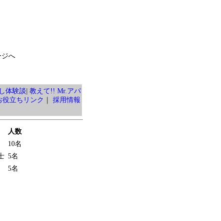
ージへ
し体験談
|
教えて!! Mr.アパ
お役立ちリンク
｜
採用情報
人数
10名
士
5名
5名