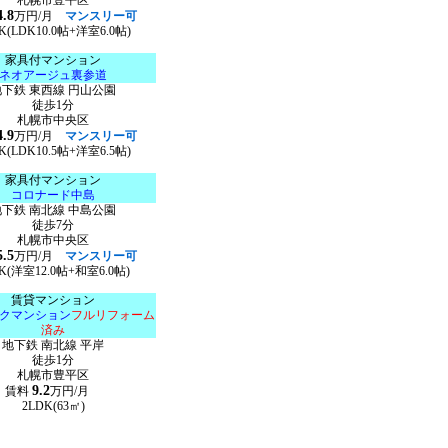
札幌市豊平区
4.8
万円/月
マンスリー可
K(LDK10.0帖+洋室6.0帖)
家具付マンション
ネオアージュ裏参道
地下鉄 東西線 円山公園
徒歩1分
札幌市中央区
4.9
万円/月
マンスリー可
K(LDK10.5帖+洋室6.5帖)
家具付マンション
コロナード中島
地下鉄 南北線 中島公園
徒歩7分
札幌市中央区
5.5
万円/月
マンスリー可
K(洋室12.0帖+和室6.0帖)
賃貸マンション
クマンション
フルリフォーム
済み
地下鉄 南北線 平岸
徒歩1分
札幌市豊平区
9.2
賃料
万円/月
2LDK(63㎡)