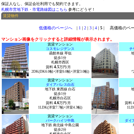
保証人なし、保証会社利用でも契約できます。
札幌市営地下鉄・市電路線図はこちら
参考にどうぞ！
賃貸物件
低価格のページへ
|
1
|
2
|
3
|
4
|
5
| 高価格のペ
マンション画像をクリックすると詳細情報が表示されます。
賃貸マンション
コスモレジデンス
チ
函館本線 琴似
徒歩1分
札幌市西区
4.5
賃料
万円/月
2DK(DK6.0帖+洋室6.0帖+洋室3.0帖)
ワ
賃貸マンション
ダイアパレス白石
地下鉄 東西線 白石
徒歩1分
札幌市白石区
4.6
賃料
万円/月
賃料
1LDK(洋室7.7帖+洋室4.3帖)
1LD
賃貸マンション
パークハイツ中島
ダイ
地下鉄 南北線 中島公園
徒歩2分