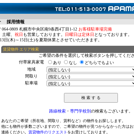
介
採用情報
4-0809 札幌市中央区南9条西4丁目1-12
お客様駐車場完備
0 土曜、
祝日
も営業しております。
日曜日は定休日
となっております。
月13日(木)～15日(土)を夏期休業とさせていただきます。
賃貸物件 エリア検索
ご希望の条件を選択して検索ボタンを押してくだ
付帯家具家電
あり
なし
どちらでもよい
地域
間取り
駐車場
路線検索
・
専門学校別
の検索もございます。
あなたのご希望（所在地、間取り、賃料など）の物件をお探しします。
他にも物件が多数ございますので、ご希望の物件が見つからなかった方はお
連絡ください。
賃貸物件のリクエスト
をお受けしております。