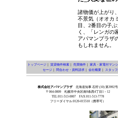
諸物価が上がり
不景気（オオカ
目、2番目の子
く、「レンガの
アパマンプラザ
もしれません。
トップページ
｜
賃貸物件検索
｜
売買物件
｜
家具・家電付マン
セージ
｜
問合わせ・資料請求
｜
会社概要
｜
スタッフ
株式会社アパマンプラザ
北海道知事 石狩 (10) 第3992号
〒064-0809 札幌市中央区南9条西4丁目1－12
TEL:011-513-0007 FAX:011-513-7778
フリーダイヤル:0120-015510（携帯可）