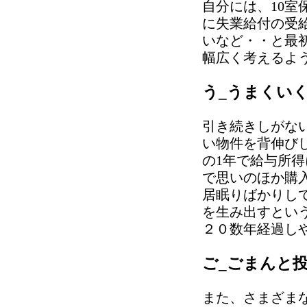
自分には、10
に失業給付の受
いなど・・と最
幅広く考えるよ
う_うまくい
引き続きしがな
い物件を背伸び
の1年で給与所
で思いのほか購
居眠りばかりし
を生み出すとい
２０数年経過し
ご_ごまんと
また、さまざま