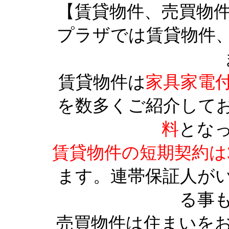
【賃貸物件、売買物
プラザでは賃貸物件
賃貸物件は
家具家電
を数多くご紹介して
料
とな
賃貸物件の短期契約は
ます。連帯保証人が
る事
売買物件は住まいを