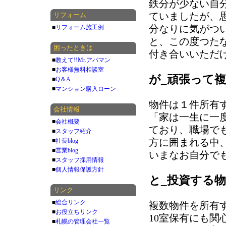
鉄分が少ない自
ていましたが、
リフォーム
分なりに気がつ
■
リフォーム施工例
と、この度つた
困ったときは
付き合いいただ
■
教えて!!Mr.アパマン
■
お客様無料相談室
が_頑張って
■
Q＆A
■
マンション購入ローン
物件は１件所有
会社情報
「家は一生に一
■
会社概要
ており、職場で
■
スタッフ紹介
方に囲まれる中
■
社長blog
■
営業blog
いまなお自分で
■
スタッフ採用情報
■
個人情報保護方針
と_投資する
リンク
■
総合リンク
複数物件を所有
■
お役立ちリンク
10室保有にも
■
札幌の管理会社一覧