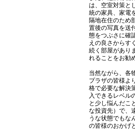
は、空室対策と
統の家具、家電
隔地在住のため
置後の写真を送
態をつぶさに確
えの良さからす
続く部屋があり
れることをお勧
当然ながら、各
プラザの皆様よ
格で必要な解決
入できるレベル
と少し悩んだこ
な投資先）で、
うな状態でもな
の皆様のおかげ