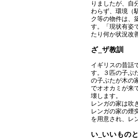
りましたが、自
わらず、環境（
ク等の物件は、
す。「現状有姿
たり何か状況改
ざ_ザ教訓
イギリスの昔話
す。３匹の子ぶ
の子ぶたが木の
でオオカミが来
壊します。
レンガの家は吹
レンガの家の煙
を用意され、レ
い_いいもの