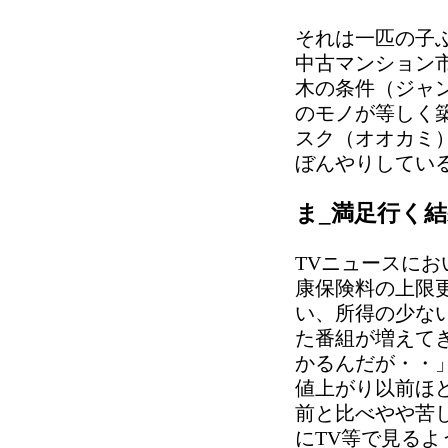
それは一匹の子
中古マンション
木の条件（ジャ
のモノが等しく
スク（オオカミ
ぼんやりしてい
ま_満足行く
TVニュースに
康保険料の上限
い、所得の少な
た番組が増えて
かるんだが・・
値上がり以前ほ
前と比べやや苦
にTV等で見るよ