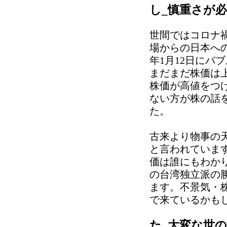
し_慎重さが
世間ではコロナ
場からの日本への
年1月12日にバ
まだまだ株価は
株価が高値をつ
ない方が株の話
た。
古来より物事の
と言われていま
価は誰にもわかり
の台湾独立派の
ます。不景気・
で来ているかも
た_大変な世