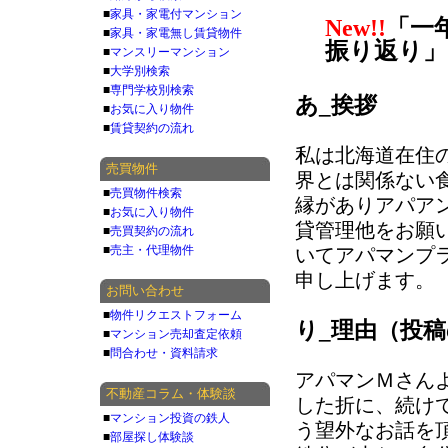
■
家具・家電付マンション
New!!
「一
■
家具・家電無し賃貸物件
振り返り」
■
マンスリーマンション
■
大学別検索
■
専門学校別検索
あ_挨拶
■
お気に入り物件
■
賃貸契約の流れ
私は北海道在住
売買物件
界とは関係ない
■
売買物件検索
縁がありアパア
■
お気に入り物件
貸管理他をお願
■
売買契約の流れ
■
売主・代理物件
いてアパマンプ
申し上げます。
お問い合わせ
■
物件リクエストフォーム
り_理由（投
■
マンション売却査定依頼
■
問合わせ・資料請求
アパマンＭさん
不動産コラム・体験談
した折に、続け
■
マンション投資の鉄人
う望外なお話を
■
部屋探し体験談