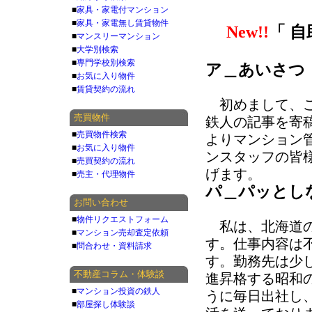
■
家具・家電付マンション
■
家具・家電無し賃貸物件
New!!
「 
■
マンスリーマンション
■
大学別検索
■
専門学校別検索
ア＿あいさつ
■
お気に入り物件
■
賃貸契約の流れ
初めまして、こ
売買物件
鉄人の記事を寄
■
売買物件検索
よりマンション
■
お気に入り物件
ンスタッフの皆
■
売買契約の流れ
げます。
■
売主・代理物件
パ＿パッとし
お問い合わせ
■
物件リクエストフォーム
私は、北海道の
■
マンション売却査定依頼
す。仕事内容は
■
問合わせ・資料請求
す。勤務先は少
不動産コラム・体験談
進昇格する昭和
■
マンション投資の鉄人
うに毎日出社し
■
部屋探し体験談