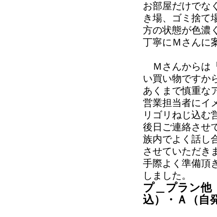
お部屋だけでな
き場、ゴミ捨て
方の状態が色濃
丁寧にＭさんに
Ｍさんからは「
い買い物ですか
あくまで慎重な
営業担当者にイ
リゴリねじ込む
後日ご連絡させ
族内でよく話し
させていただき
手際よく準備頂
しました。
プ＿プラン他
込）・Ａ（自