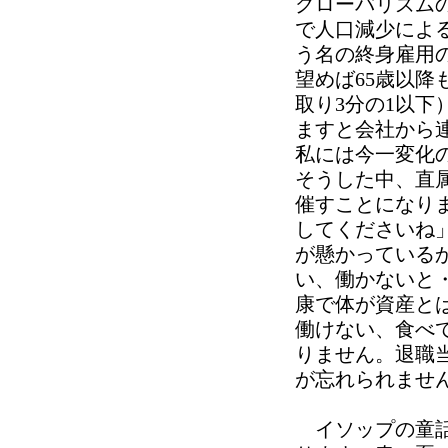
グローバリズム
で人口減少によ
う名の終身雇用
望めば65歳以
取り3分の1以
ますと会社から
私には今一変化
そうした中、直
催すことになり
してくださいね
が懸かっている
い、働かないと
康で体が資産と
働けない、食べ
りません。退職
が忘れられませ
イソップの童話