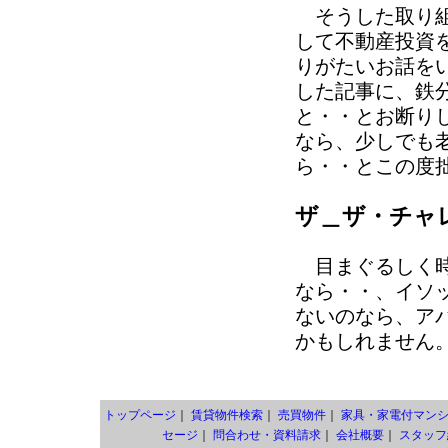
そうした取り組
して不動産投資
りがたいお話を
した記事に、鉄
と・・とお断り
なら、少しでも
ら・・とこの度
ザ＿ザ・チャ
目まぐるしく時
なら・・、イソ
ないのなら、ア
かもしれません
トップページ
｜
賃貸物件検索
｜
売買物件
｜
家具・家電付マン
セージ
｜
問合わせ・資料請求
｜
会社概要
｜
スタッフ