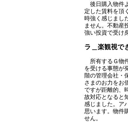
後日購入物件よ
定した賃料を頂
時強く感じまし
ません。不動産
強い投資で受け
ラ＿楽観視で
所有するＧ物件
を受ける事態が
階の管理会社・
さまのお力をお
ですが距離的、
故対応となると
感じました。ア
思います。物件
せん。