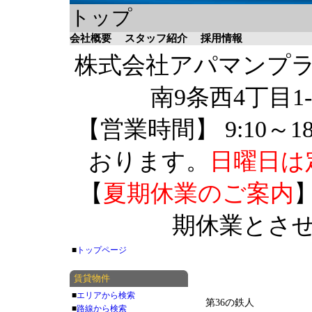
トップ
会社概要
スタッフ紹介
採用情報
株式会社アパマンプラザ 
南9条西4丁目1-
【営業時間】 9:10～1
おります。
日曜日は
【
夏期休業のご案内
】
期休業とさ
■
トップページ
賃貸物件
■
エリアから検索
第36の鉄人
■
路線から検索