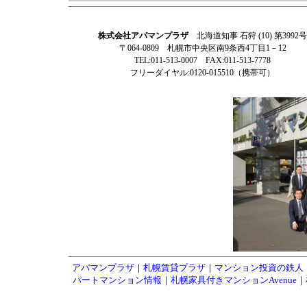
株式会社アパマンプラザ
北海道知事 石狩 (10) 第3992号
〒064-0809 札幌市中央区南9条西4丁目1－12
TEL:011-513-0007 FAX:011-513-7778
フリーダイヤル:0120-015510（携帯可）
アパマンプラザ
｜
札幌賃貸プラザ
｜
マンション投資の鉄人
パートマンション情報
｜
札幌家具付きマンションAvenue
｜