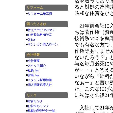
活を送っており
ると対処の為拘
リフォーム
昭和な体質をひ
■
リフォーム施工例
困ったときは
21年前会社に
■
教えて!!Mr.アパマン
ちは著作権（資
■
お客様無料相談室
技術系の本を執
■
Q＆A
でも有名な方で
■
マンション購入ローン
作権等ありませ
会社情報
ないだろう？」
■
会社概要
与迄毎月必死に
■
スタッフ紹介
が・・」と答え
■
社長blog
■
営業blog
いながら「給料
■
スタッフ採用情報
なぁー」と言い
■
個人情報保護方針
た。このなにげ
に私はその後21
リンク
■
総合リンク
■
お役立ちリンク
入社して21年
■
札幌の管理会社一覧