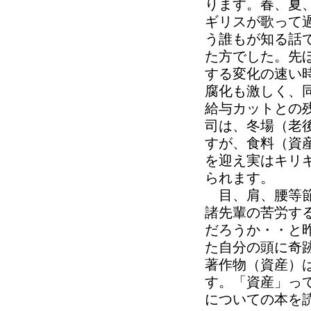
ります。春、夏
ギリスが歌って
う誰もが知る話
た方でした。先
する変化の速い
腐化も激しく、
給与カットとの
司は、冬場（老
すが、食料（資
を迎え実はキリ
られます。
目、肩、腰等節
諸先輩の苦労す
だろうか・・と
た自分の頭に奇
著作物（資産）
す。「資産」っ
についての本を