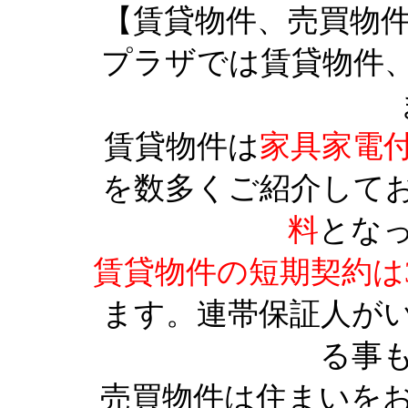
【賃貸物件、売買物
プラザでは賃貸物件
賃貸物件は
家具家電
を数多くご紹介して
料
とな
賃貸物件の短期契約は
ます。連帯保証人が
る事
売買物件は住まいを