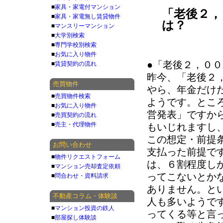
■
家具・家電付マンション
「老後２，
■
家具・家電無し賃貸物件
は？
■
マンスリーマンション
■
大学別検索
■
専門学校別検索
■
お気に入り物件
●「老後２，０
■
賃貸契約の流れ
昨今、「老後２
売買物件
やら、年金だけ
■
売買物件検索
ようです。とこ
■
お気に入り物件
営発表」ですか
■
売買契約の流れ
■
売主・代理物件
もいじれますし
この想定・前提
お問い合わせ
支払った前提で
■
物件リクエストフォーム
は、６割程度し
■
マンション売却査定依頼
ってこないとか
■
問合わせ・資料請求
ありません。と
不動産コラム・体験談
人も多いようで
■
マンション投資の鉄人
ってくる等と言
■
部屋探し体験談