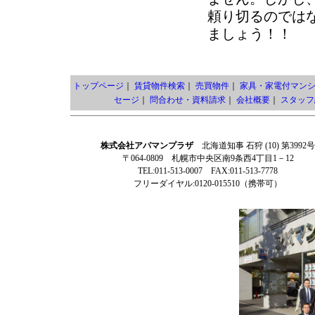
頼り切るのでは
ましょう！！
トップページ
｜
賃貸物件検索
｜
売買物件
｜
家具・家電付マン
セージ
｜
問合わせ・資料請求
｜
会社概要
｜
スタッフ
株式会社アパマンプラザ
北海道知事 石狩 (10) 第3992号
〒064-0809 札幌市中央区南9条西4丁目1－12
TEL:011-513-0007 FAX:011-513-7778
フリーダイヤル:0120-015510（携帯可）