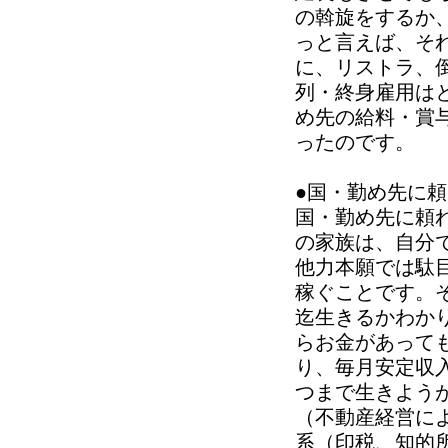
の斡旋をするか
っと言えば、そ
に、リストラ、
列・終身雇用は
め先の給料・賞
ったのです。
●国・勤め先に
国・勤め先に頼
の家族は、自分
他力本願では駄
稼ぐことです。
迄生きるかわか
らお金があって
り、毎月安定収
つまで生きよう
（不動産経営に
系（印税、知的