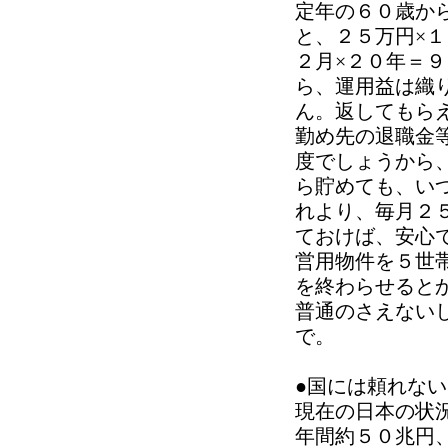
定年の６０歳か
と、２５万円×１
２月×２０年＝
ら、運用益は織
ん。返してもら
勤め先の退職金
度でしょうから
ら貯めても、い
れより、毎月２
ておけば、安心
営用物件を５世
を終わらせると
普通のさえない
で。
●国には頼れない
現在の日本の状
年間約５０兆円