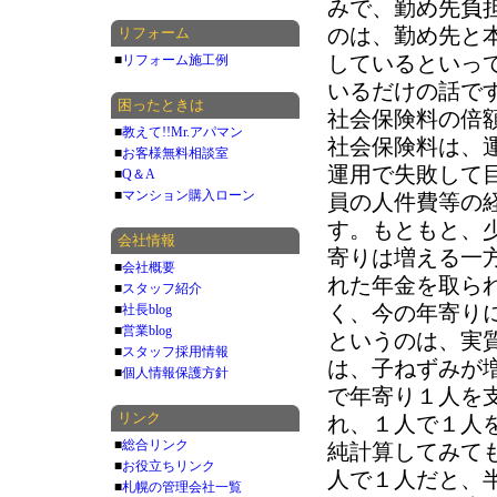
みで、勤め先負
のは、勤め先と
リフォーム
しているといっ
■
リフォーム施工例
いるだけの話で
困ったときは
社会保険料の倍
■
教えて!!Mr.アパマン
社会保険料は、
■
お客様無料相談室
運用で失敗して
■
Q＆A
■
マンション購入ローン
員の人件費等の
す。もともと、
会社情報
寄りは増える一
■
会社概要
れた年金を取ら
■
スタッフ紹介
く、今の年寄り
■
社長blog
■
営業blog
というのは、実
■
スタッフ採用情報
は、子ねずみが
■
個人情報保護方針
で年寄り１人を
リンク
れ、１人で１人
■
総合リンク
純計算してみて
■
お役立ちリンク
人で１人だと、
■
札幌の管理会社一覧