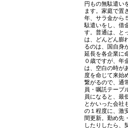
円もの無駄遣い
ます。家庭で置
年、サラ金から
駄遣いをし、借
す。普通は、と
は、どんどん膨
るのは、国自身
延長を各企業に
０歳ですが、年
は、空白の時が
度を命じて来始
繋がるので、通
員・嘱託テーブ
員になると、最
とかいった会社
の１程度に、激
間更新。勤め先
したりしたら、