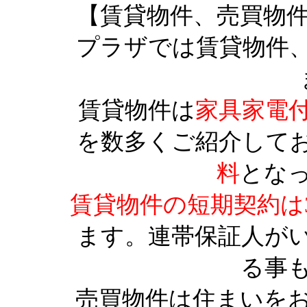
【賃貸物件、売買物
プラザでは賃貸物件
賃貸物件は
家具家電
を数多くご紹介して
料
とな
賃貸物件の短期契約は
ます。連帯保証人が
る事
売買物件は住まいを