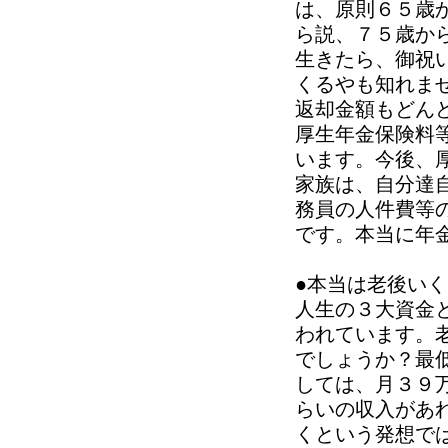
は、原則６５歳
ら説、７５歳か
生きたら、御祝
くるやも知れま
返却金額もどん
厚生年金保険料
います。今後、
家族は、自分達
務員の人件費等
です。本当に年
●本当は老後い
人生の３大資金
われています。
でしょうか？最
しては、月３９
らいの収入があ
くという発想で