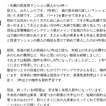
＜札幌の投資用マンション購入から4年＞
皆さん、お久しぶりです。3年前に、歳の差夫婦の楽しいマンショ
頂いた夫婦です。この度、パート2を書かせて頂きました。
初めてお読みいただく方のためにあらためて、ですが私は札幌で
京へ行きまして主人と出会い2010年に夫婦で札幌に移り住んでい
現在は音響機器のメンテナンス業がメインで全国の方からご依頼
は35歳の年の差があります。主人から私の将来を考え年金と家賃
と投資マンションの購入の相談を受けて初めて購入したのが4年前
前回、投資の鉄人の投稿から3年ほど経ち、対税上の大きな出費や
みのための費用など、何かと思いがけない散財を経験しました。
それまでは順調に物件を増やし8戸になっていましたがここ、１年
うに立たず停滞していました。
最近やっとその目途が付いたのでアパマンプラザさんを主に、物
います。全体的に物件価格は強含みですが、直接投資利率は１３
近々、3件ほどの物件を契約予定です。
現在、持っている8部屋は、空き無く全部入居中になっています。
中央区の物件は家具・家電つきの部屋が大半なので、短期の契約
電つきのおかげで、割りとすぐに次の入居者が入ってくれて空室の
ことはないと記憶しています。