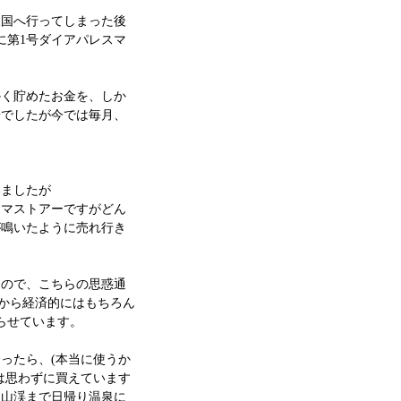
天国へ行ってしまった後
に第1号ダイアパレスマ
かく貯めたお金を、しか
安でしたが今では毎月、
いましたが
ママストアーですがどん
が鳴いたように売れ行き
なので、こちらの思惑通
るから経済的にはもちろん
らせています。
ったら、(本当に使うか
は思わずに買えています
定山渓まで日帰り温泉に