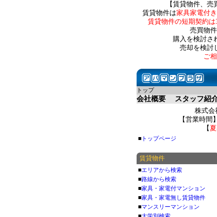
【賃貸物件、売
賃貸物件は
家具家電付き
賃貸物件の短期契約は
売買物件
購入を検討さ
売却を検討
ご相
トップ
会社概要
スタッフ紹
株式会社
【営業時間】 
【
夏
■
トップページ
賃貸物件
■
エリアから検索
■
路線から検索
■
家具・家電付マンション
■
家具・家電無し賃貸物件
■
マンスリーマンション
■
大学別検索