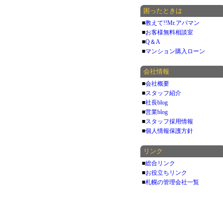
困ったときは
■
教えて!!Mr.アパマン
■
お客様無料相談室
■
Q＆A
■
マンション購入ローン
会社情報
■
会社概要
■
スタッフ紹介
■
社長blog
■
営業blog
■
スタッフ採用情報
■
個人情報保護方針
リンク
■
総合リンク
■
お役立ちリンク
■
札幌の管理会社一覧