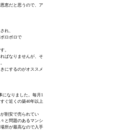
の恩恵だと思うので、ア
入され、
がボロボロで
です。
ければなりませんが、そ
す。
つきにするのがオススメ
事になりました。毎月1
すぐ近くの築40年以上
こが割安で売られてい
色々と問題のあるマンシ
、場所が最高なので入手