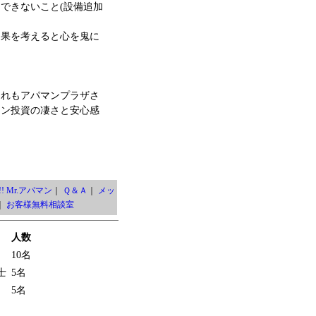
できないこと(設備追加
効果を考えると心を鬼に
これもアパマンプラザさ
ョン投資の凄さと安心感
! Mr.アパマン
｜
Ｑ＆Ａ
｜
メッ
｜
お客様無料相談室
人数
10名
士
5名
5名