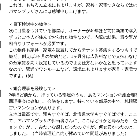
これは、もちろん立地にもよりますが、家具・家電つきならでは
パマンプラザさんには感謝申し上げます。
＜目下検討中の物件＞
次に目星をつけている部屋は、オーナーが40年ほど前に新築で購
ずっとご本人が住んでおられた物件なので、内覧の結果、畳や壁
相当なリフォームが必要です。
この物件も家具・家電を設置してからテナント募集をするつもり
短期、例えば3ヶ月の契約だと、1ヶ月分は広告料などで支払わな
の分家賃を高く設定しているのでまあ仕方ないかなと思っていま
なので、駅近でワンルームなど、環境にもよりますが家具・家電
ですよ。(笑)
＜組合理事を経験して＞
2年ほど前から、持っている部屋のうち、あるマンションの組合理
回理事会に参加し、会議をします。持っている部屋の中で、札幌駅
古いマンションがあります。
立地は最高です。駅もすぐそば、北海道大学もすぐそばです。こ
て、アパマンプラザの担当者さんに、ここはどうかと尋ねたら、
ョンですが、、みたいな感じだったのですが、何せ安かったのと
しました。（当時管理組合内が揉めていて問題がありました）