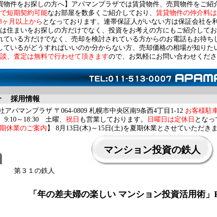
買物件をお探しの方へ】アパマンプラザでは賃貸物件、売買物件をご紹
で短期契約可能
なお部屋を数多くご紹介しており、
賃貸物件の仲介料は
3ヶ月以上から
となっております。連帯保証人がいない方は保証会社を
は住まいをお探しの方だけでなく、投資をお考えの方にもご紹介してお
れている方だけでなく、売却を検討されている方からのお電話もお待ち
しているがどうすればいいのか分からない方、売却価格の相場が知りた
談、査定は無料で行わせて頂きます
ので、お気軽にお問い合わせくださ
介
採用情報
アパマンプラザ 〒064-0809 札幌市中央区南9条西4丁目1-12
お客様駐
9:10～18:30 土曜、
祝日
も営業しております。
日曜日は定休日
となっ
期休業のご案内
】 8月13日(木)～15日(土)を夏期休業とさせていただき
マンション投資の鉄人
第３１の鉄人
「年の差夫婦の楽しい マンション投資活用術」Pa