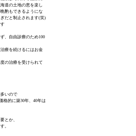
北海道の土地の恵を楽し
の晩酌もできるようにな
ぎだと制止されます(笑)
です
、自由診療のため100
に治療を続けるにはお金
再度の治療を受けられて
が多いので
格的に築30年、40年は
必要とか、
ます。