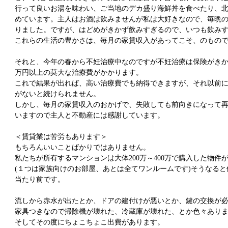
行って良いお湯を味わい、ご当地のデカ盛り海鮮丼を食べたり、
めています。主人はお酒は飲みませんが私は大好きなので、毎晩
りました。ですが、はどめがきかず飲みすぎるので、いつも飲みす
これらの生活の豊かさは、毎月の家賃収入があってこそ、のもの
それと、今年の春から不妊治療中なのですが不妊治療は保険がきかず
万円以上の莫大な治療費がかかります。
これで結果が出れば、高い治療費でも納得できますが、それ以前
がないと続けられません。
しかし、毎月の家賃収入のおかげで、失敗しても前向きになって
いますので主人と不動産には感謝しています。
＜賃貸業は苦労もあります＞
もちろんいいことばかりではありません。
私たちが所有するマンションは大体200万～400万で購入した物件
(１つは家族向けのお部屋、あとは全てワンルームです)そうなると価
当たり前です。
流しから赤水が出たとか、ドアの建付けが悪いとか、鍵の交換が
家具つきなので掃除機が壊れた、冷蔵庫が壊れた、とか色々あり
そしてその度にちょこちょこ出費があります。