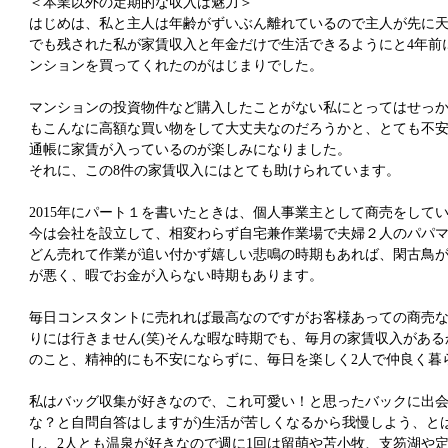
＜本業以外の定期的な収入は魅力＞
はじめは、私と主人は年齢がずいぶん離れているので主人が先に
でも残された私が家賃収入と年金だけで生活できるようにと4年前
ンションを買ってくれたのがはじまりでした。
マンションの投資物件など購入したことがない私にとってはせっ
もこんなに高額な買い物をして大丈夫なのだろうかと、とても不
通帳に家賃が入っているのが楽しみになりました。
それに、この8件の家賃収入にはとても助けられています。
2015年にパート１を書いたときは、個人事業主として商売をして
今は会社を設立して、相変わらず自宅兼作業場で夫婦２人のパパ
どん売れて作業が追い付かず嬉しい悲鳴の時期もあれば、閑古鳥
が悪く、暇でお金が入らない時期もあります。
毎日コンスタントに売れれば最高なのですがお客様あっての商売
りには行きません(笑)そんな暇な時期でも、毎月の家賃収入があ
のこと、精神的にも不安にならずに、毎日を楽しく2人で仲良く暮
私はバッグ収集が好きなので、これ可愛い！と思ったバックに出会
な？と自問自答はしますが)生活が苦しくなるから我慢しよう、と
し、2人とも温泉が好きなので週に1回は留萌や苫小牧、支笏湖や