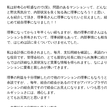
私は好奇心が旺盛なので(笑)、問題のあるマンションって、どん
と野次馬気分で、内部状況を良く知る為に理事になろう！と思い
んを紹介して頂き、理事長さんに理事になりたいと伝えました。
じめて組合理事になりました！！
理事になってから１年半くらい経ちますが、他の理事の皆さんはもう
ンションを所有されていて、理事経験もあって、内部事情にも相
で、はじめは話に全くついていけませんでした。
私は会計係に任命されました。毎月、支払明細を確認し、承認の
な役目です。管理会社の、とても親切な社長に助けられ無事に続
らではの詳細な入居状況など貴重な情報を得られますし、なによ
ンションに愛着と親しみが沸いてきます。
理事の利益を十分理解したので他のマンションの理事にもなろうと
余談ですが、、毎年、組合の総会があるのですがアパマンプラザ
ンションの組合員ですので総会にお見えになります。いつも思う
ルギッシュさには、感心します。
とてもお元気だと思います！