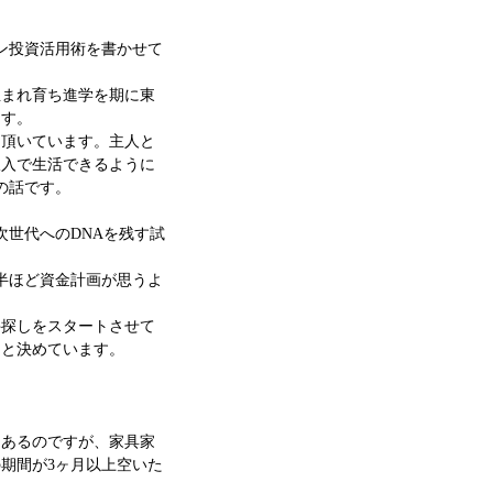
ン投資活用術を書かせて
生まれ育ち進学を期に東
ます。
を頂いています。主人と
収入で生活できるように
の話です。
次世代へのDNAを残す試
半ほど資金計画が思うよ
件探しをスタートさせて
％と決めています。
もあるのですが、家具家
期間が3ヶ月以上空いた