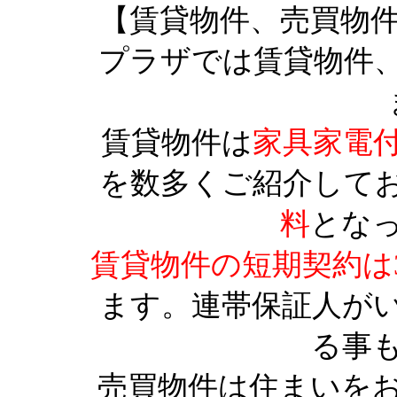
【賃貸物件、売買物
プラザでは賃貸物件
賃貸物件は
家具家電
を数多くご紹介して
料
とな
賃貸物件の短期契約は
ます。連帯保証人が
る事
売買物件は住まいを