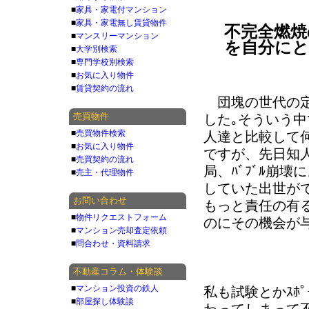
■
家具・家電付マンション
■
家具・家電無し賃貸物件
不完全燃焼
■
マンスリーマンション
を自分に
■
大学別検索
■
専門学校別検索
■
お気に入り物件
■
賃貸契約の流れ
団塊の世代の定
売買物件
した｡そういう
■
売買物件検索
人達と比較して
■
お気に入り物件
ですが、先日知
■
売買契約の流れ
局、ﾊﾞﾌﾞﾙ崩
■
売主・代理物件
していた出世がで
お問い合わせ
もっと責任の有る
■
物件リクエストフォーム
のにその機会が
■
マンション売却査定依頼
■
問合わせ・資料請求
不動産コラム・体験談
■
マンション投資の鉄人
私も試験とかｽﾎﾟ
■
部屋探し体験談