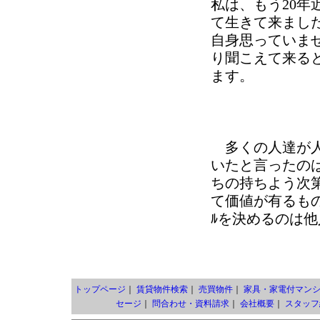
私は、もう20
て生きて来まし
自身思っていま
り聞こえて来ると方
ます。
多くの人達が人
いたと言ったのは
ちの持ちよう次
て価値が有るもの
ﾙを決めるのは
トップページ
｜
賃貸物件検索
｜
売買物件
｜
家具・家電付マン
セージ
｜
問合わせ・資料請求
｜
会社概要
｜
スタッフ