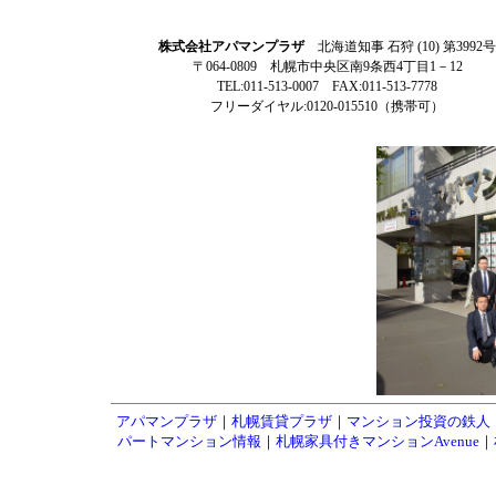
株式会社アパマンプラザ
北海道知事 石狩 (10) 第3992号
〒064-0809 札幌市中央区南9条西4丁目1－12
TEL:011-513-0007 FAX:011-513-7778
フリーダイヤル:0120-015510（携帯可）
アパマンプラザ
｜
札幌賃貸プラザ
｜
マンション投資の鉄人
パートマンション情報
｜
札幌家具付きマンションAvenue
｜