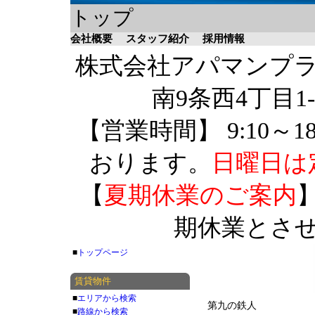
トップ
会社概要
スタッフ紹介
採用情報
株式会社アパマンプラザ 
南9条西4丁目1-
【営業時間】 9:10～1
おります。
日曜日は
【
夏期休業のご案内
】
期休業とさ
■
トップページ
賃貸物件
■
エリアから検索
第九の鉄人
■
路線から検索