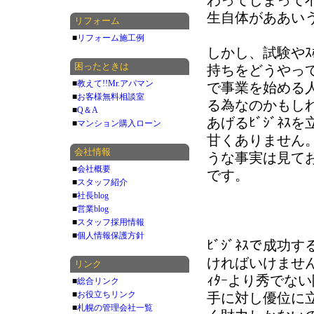
わってしまって
生自体がああい
リフォーム
■
リフォーム施工例
しかし、試験やｽ
困ったときは
持ちをどうやっ
■
教えて!!Mr.アパマン
で事業を始める
■
お客様無料相談室
る為なのかもし
■
Q＆A
あげるﾋﾞｼﾞﾈ
■
マンション購入ローン
甘くありません
会社情報
うな事実は見て
■
会社概要
です。
■
スタッフ紹介
■
社長blog
■
営業blog
■
スタッフ採用情報
■
個人情報保護方針
ﾋﾞｼﾞﾈｽで成功
ければいけません
リンク
ｨﾀｰより秀でな
■
総合リンク
■
お役立ちリンク
手に対し優位に
■
札幌の管理会社一覧