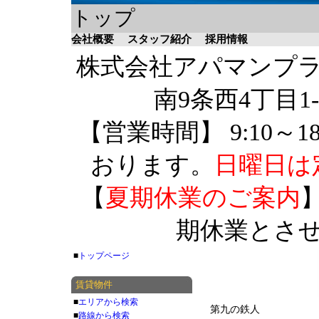
トップ
会社概要
スタッフ紹介
採用情報
株式会社アパマンプラザ 
南9条西4丁目1-
【営業時間】 9:10～1
おります。
日曜日は
【
夏期休業のご案内
】
期休業とさ
■
トップページ
賃貸物件
■
エリアから検索
第九の鉄人
■
路線から検索