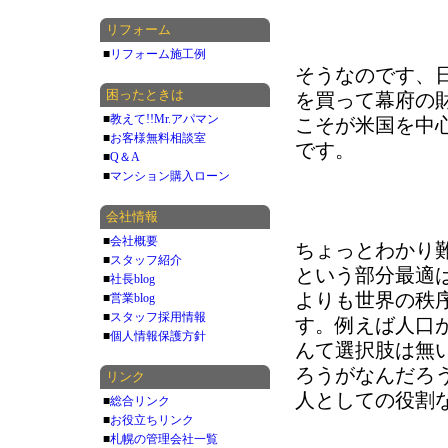
リフォーム
■
リフォーム施工例
そうなのです、
困ったときは
を買って幕府の
■
教えて!!Mr.アパマン
こそが米国を中
■
お客様無料相談室
です。
■
Q＆A
■
マンション購入ローン
会社情報
■
会社概要
ちょっとわかり
■
スタッフ紹介
という部分最適
■
社長blog
よりも世界の秩
■
営業blog
■
スタッフ採用情報
す。例えば人口
■
個人情報保護方針
んて選択肢は無
ろうがなんだろ
リンク
人としての役割
■
総合リンク
■
お役立ちリンク
■
札幌の管理会社一覧