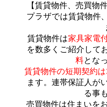
【賃貸物件、売買物
プラザでは賃貸物件
賃貸物件は
家具家電
を数多くご紹介して
料
とな
賃貸物件の短期契約は
ます。連帯保証人が
る事
売買物件は住まいを