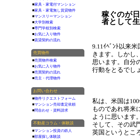
■
家具・家電付マンション
■
家具・家電無し賃貸物件
稼ぐのが日
■
マンスリーマンション
者として
■
大学別検索
■
専門学校別検索
■
お気に入り物件
■
賃貸契約の流れ
9.11ｲﾍﾞﾝ
売買物件
きます。しかし
■
売買物件検索
思います。自分
■
お気に入り物件
行動をとるでし
■
売買契約の流れ
■
売主・代理物件
お問い合わせ
■
物件リクエストフォーム
私は、米国は10
■
マンション売却査定依頼
ものであれ将来
■
問合わせ・資料請求
ように思います
不動産コラム・体験談
そして、その武
■
マンション投資の鉄人
英国というとこ
■
部屋探し体験談