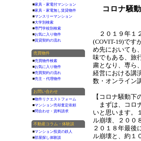
■
家具・家電付マンション
コロナ騒動
■
家具・家電無し賃貸物件
■
マンスリーマンション
■
大学別検索
■
専門学校別検索
２０１９年１２
■
お気に入り物件
■
賃貸契約の流れ
(COVIT-19
め先においても
売買物件
味でもある、旅
■
売買物件検索
粛となり、専ら
■
お気に入り物件
経営における講
■
売買契約の流れ
■
売主・代理物件
数・オンライン
お問い合わせ
【コロナ騒動下
■
物件リクエストフォーム
まずは、コロナ
■
マンション売却査定依頼
■
問合わせ・資料請求
いと思います。
ル崩壊、２００
不動産コラム・体験談
２０１８年最後
■
マンション投資の鉄人
ル崩壊と、約１
■
部屋探し体験談