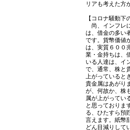
リアも考えた方
【コロナ騒動下
尚、インフレに
は、借金の多い
です。貨幣価値
は、実質６００
業・金持ちは、
いる人達は、イ
で、通常、株と
上がっていると
貴金属はあがり
が、何故か、株
属が上がってい
と思っておりま
る、ひたすら預
言えます。紙幣
どん目減りして