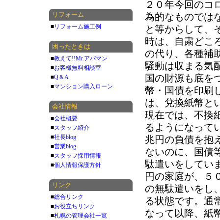
２０年今回のコ
リフォーム
為的なものでは
■
リフォーム施工例
と等からして、
時は、自粛どこ
困ったときは
の代り、各種補
■
教えて!!Mr.アパマン
騒動は収まる気
■
お客様無料相談室
国の財源も底を
■
Q＆A
■
マンション購入ローン
幣・国債を印刷
は、兌換紙幣とい
会社情報
現在では、不換
■
会社概要
るようになって
■
スタッフ紹介
■
社長blog
兆円の負債を抱
■
営業blog
ないのに、国債
■
スタッフ採用情報
駄遣いをしてい
■
個人情報保護方針
円の家庭が、５
リンク
の無駄遣いをし
■
総合リンク
る状態です。通
■
お役立ちリンク
なって以降、紙
■
札幌の管理会社一覧