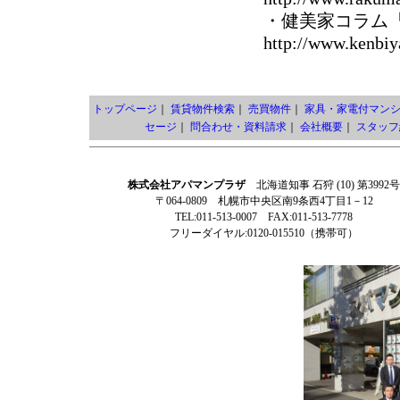
・健美家コラム
http://www.kenbiy
トップページ
｜
賃貸物件検索
｜
売買物件
｜
家具・家電付マン
セージ
｜
問合わせ・資料請求
｜
会社概要
｜
スタッフ
株式会社アパマンプラザ
北海道知事 石狩 (10) 第3992号
〒064-0809 札幌市中央区南9条西4丁目1－12
TEL:011-513-0007 FAX:011-513-7778
フリーダイヤル:0120-015510（携帯可）