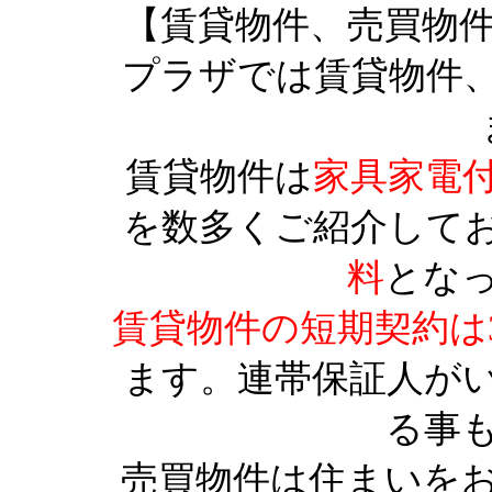
【賃貸物件、売買物
プラザでは賃貸物件
賃貸物件は
家具家電
を数多くご紹介して
料
とな
賃貸物件の短期契約は
ます。連帯保証人が
る事
売買物件は住まいを