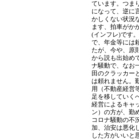
ています。つま
になって、逆に
かしくない状況
ます、拍車がか
(インフレ)です
で、年金等には
たが、今や、原
から説も出始め
ナ騒動で、なお
田のクラッカー
は頼れません。
用（不動産経営
足を移していく
経営によるキャ
ン）の方が、勤
コロナ騒動の不
加、治安は悪化
した方がいいと