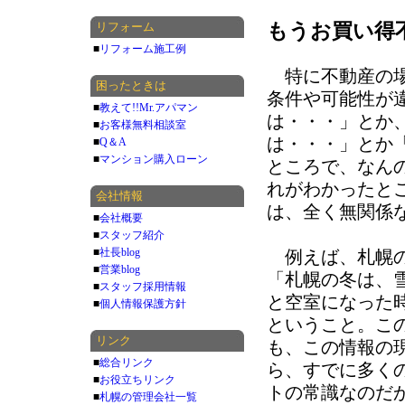
リフォーム
もうお買い得
■
リフォーム施工例
特に不動産の場
困ったときは
条件や可能性が
■
教えて!!Mr.アパマン
は・・・」とか
■
お客様無料相談室
は・・・」とか
■
Q＆A
■
マンション購入ローン
ところで、なん
れがわかったと
会社情報
は、全く無関係
■
会社概要
■
スタッフ紹介
■
社長blog
例えば、札幌の
■
営業blog
「札幌の冬は、
■
スタッフ採用情報
と空室になった
■
個人情報保護方針
ということ。こ
リンク
も、この情報の
■
総合リンク
ら、すでに多く
■
お役立ちリンク
トの常識なのだ
■
札幌の管理会社一覧