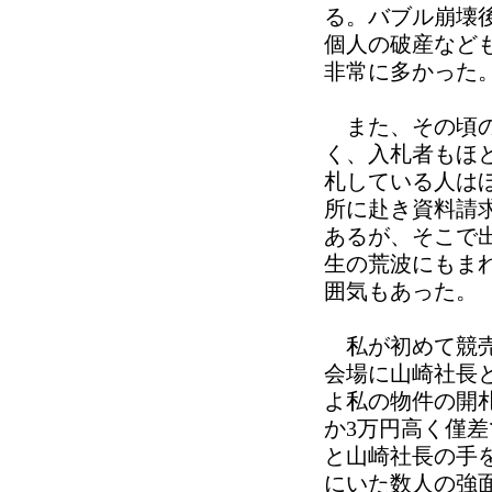
る。バブル崩壊
個人の破産など
非常に多かった
また、その頃の
く、入札者もほ
札している人は
所に赴き資料請
あるが、そこで
生の荒波にもま
囲気もあった。
私が初めて競売
会場に山崎社長
よ私の物件の開
か3万円高く僅
と山崎社長の手
にいた数人の強