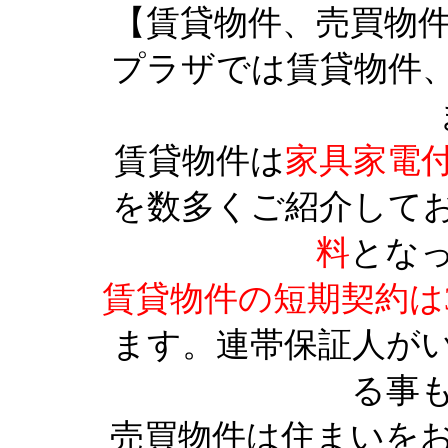
【賃貸物件、売買物
プラザでは賃貸物件
賃貸物件は
家具家電
を数多くご紹介して
料
とな
賃貸物件の短期契約は
ます。連帯保証人が
る事
売買物件は住まいを