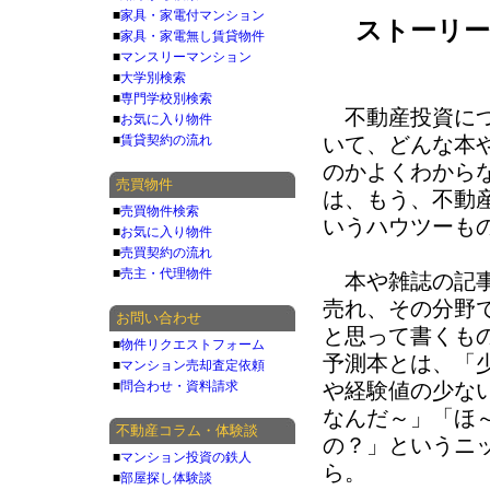
■
家具・家電付マンション
ストーリ
■
家具・家電無し賃貸物件
■
マンスリーマンション
■
大学別検索
■
専門学校別検索
不動産投資につ
■
お気に入り物件
■
賃貸契約の流れ
いて、どんな本
のかよくわから
売買物件
は、もう、不動
■
売買物件検索
いうハウツーも
■
お気に入り物件
■
売買契約の流れ
■
売主・代理物件
本や雑誌の記事
売れ、その分野
お問い合わせ
と思って書くも
■
物件リクエストフォーム
予測本とは、「
■
マンション売却査定依頼
■
問合わせ・資料請求
や経験値の少な
なんだ～」「ほ
不動産コラム・体験談
の？」というニ
■
マンション投資の鉄人
ら。
■
部屋探し体験談