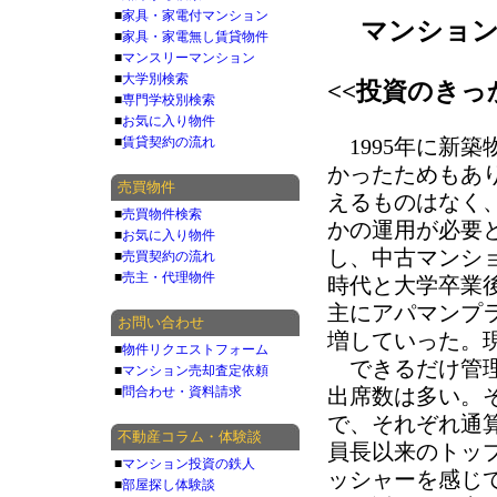
■
家具・家電付マンション
マンション
■
家具・家電無し賃貸物件
■
マンスリーマンション
■
大学別検索
<<投資のきっ
■
専門学校別検索
■
お気に入り物件
■
賃貸契約の流れ
1995年に新
かったためもあ
売買物件
えるものはなく
■
売買物件検索
かの運用が必要
■
お気に入り物件
し、中古マンシ
■
売買契約の流れ
■
売主・代理物件
時代と大学卒業
主にアパマンプ
お問い合わせ
増していった。
■
物件リクエストフォーム
できるだけ管理
■
マンション売却査定依頼
■
問合わせ・資料請求
出席数は多い。
で、それぞれ通
不動産コラム・体験談
員長以来のトッ
■
マンション投資の鉄人
ッシャーを感じ
■
部屋探し体験談