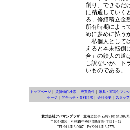
削り、できるだ
に精通していく
る。修繕積立金
所有時期によっ
めに多めに払う
私個人としては
えると本末転倒
合」の鉄人の道
し訳ないが、ト
いものである。
トップページ
｜
賃貸物件検索
｜
売買物件
｜
家具・家電付マン
セージ
｜
問合わせ・資料請求
｜
会社概要
｜
スタッフ
株式会社アパマンプラザ
北海道知事 石狩 (10) 第3992号
〒064-0809 札幌市中央区南9条西4丁目1－12
TEL:011-513-0007 FAX:011-513-7778