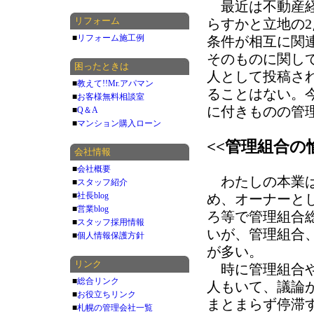
最近は不動産経
リフォーム
らすかと立地の
■
リフォーム施工例
条件が相互に関
そのものに関し
困ったときは
人として投稿さ
■
教えて!!Mr.アパマン
ることはない。
■
お客様無料相談室
に付きものの管
■
Q＆A
■
マンション購入ローン
<<管理組合の
会社情報
■
会社概要
わたしの本業は
■
スタッフ紹介
■
社長blog
め、オーナーと
■
営業blog
ろ等で管理組合
■
スタッフ採用情報
いが、管理組合
■
個人情報保護方針
が多い。
リンク
時に管理組合や
■
総合リンク
人もいて、議論
■
お役立ちリンク
まとまらず停滞
■
札幌の管理会社一覧