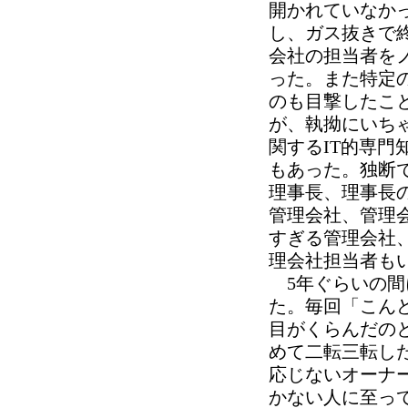
開かれていなか
し、ガス抜きで
会社の担当者を
った。また特定
のも目撃したこ
が、執拗にいち
関するIT的専
もあった。独断
理事長、理事長
管理会社、管理
すぎる管理会社
理会社担当者も
5年ぐらいの間
た。毎回「こん
目がくらんだの
めて二転三転し
応じないオーナ
かない人に至っ