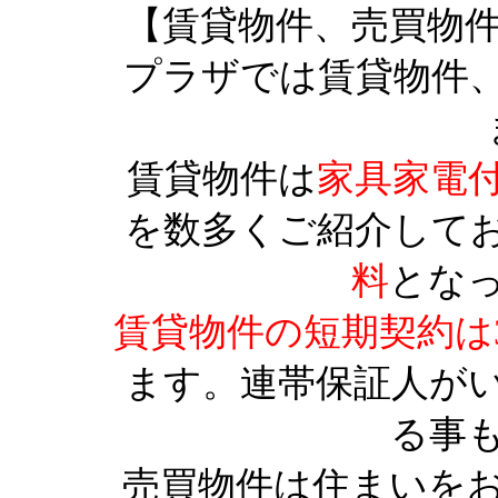
【賃貸物件、売買物
プラザでは賃貸物件
賃貸物件は
家具家電
を数多くご紹介して
料
とな
賃貸物件の短期契約は
ます。連帯保証人が
る事
売買物件は住まいを