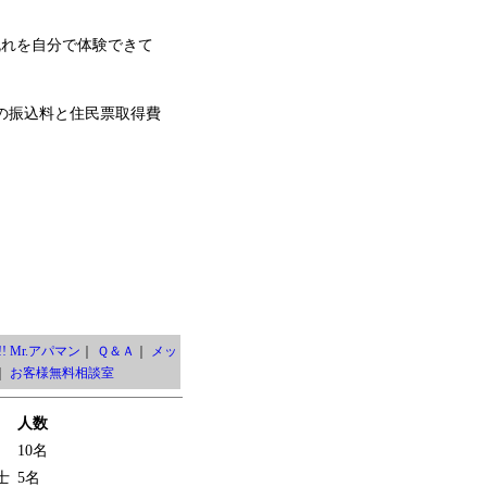
流れを自分で体験できて
の振込料と住民票取得費
! Mr.アパマン
｜
Ｑ＆Ａ
｜
メッ
｜
お客様無料相談室
人数
10名
士
5名