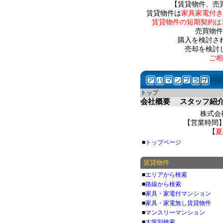
【賃貸物件、売
賃貸物件は
家具家電付き
賃貸物件の短期契約は
売買物件
購入を検討さ
売却を検討
ご相
トップ
会社概要
スタッフ紹
株式会社
【営業時間】 
【
夏
■
トップページ
賃貸物件
■
エリアから検索
■
路線から検索
■
家具・家電付マンション
■
家具・家電無し賃貸物件
■
マンスリーマンション
■
大学別検索