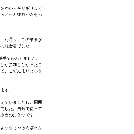
汗をかいてギリギリまで
たらどっと疲れがおそっ
ていた通り、この業者が
私の競合者でした。
番手で終わりました。
人しか参加しなかったこ
後で、こぢんまりと小さ
います。
考えていましたし、周囲
覚でした。自分で使って
た原因のひとつです。
のようなちゃらんぽらん