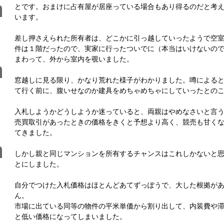
とです。おまけに占有屋が居座っている場合もあり得るのだと考
います。
差し押さえられた所有者は、どこかに引っ越していったようで空
件は１階だったので、実家に行ったついでに（本当はいけないの
まわって、外から室内を覗いました。
窓越しに見る限り、かなり荒れた様子がわかりました。噂による
て行く前に、腹いせなのか建具をめちゃめちゃにしていったとの
入札しようかどうしようか迷っていると、両親はやめなさいと言
売買取引があったときの価格をきくと予想より高く、競売も甘く
てきました。
しかし親と同じマンションを所有するチャンスはこれしかないと
とにしました。
自分でつけた入札価格はほとんどあてずっぽうで、大した根拠が
ん。
市場に出ている同等の物件の平米単価から割り出して、内装費や
と低い価格になってしまいました。