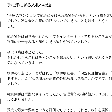
手に汗にぎる入札への道
"実家のマンションで競売にかけられる物件がある、という噂を聞
でした。私は母とお茶のみ話のついでにそのことを知り「ふうん
した。
競売物件は裁判所へ行かなくてもインターネットで見るシステムが
判所の公告をみると確かにその物件が出ていました。
やはり噂は本当だった。
もしかしたらこれはチャンスかも知れない、という思いがふくら
気になっていきました。
物件の３点セットと呼ばれる「物件明細書」「現況調査報告書」
ドすると、ふだん見慣れた建物の外観写真も見ることができて、
ました。
権利関係は問題なさそうでしたが、管理費等の滞納額が５０万円
よくありません。
競売で最大の難点というと評価でしょうか。それと、物件を実際