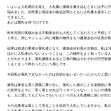
いよいよ入札期日を迎え、入札書に価格を書き込むときには手に
悩みました。住民票と保証金の振込証明とともに入札書を提出し
てきました。
あとは開札を待つだけです。
昨年売買の実績がある不動産会社も入札してくるだろうと予想し
１件と、同じマンション内に複数の物件をもつ建築会社の社長が
結果は前述の業者が落札者となり、建築会社社長が次順位、私は3
ほかに入札者がいないということは、この物件をよく知っている
とがわかります。落札価格をみると三者の幅はそれぞれ10万円前
くまとまって終わったという感じです。
今回私が落札できなかったのは目的があいまいだったからだと思
最初は鼻息も荒く調査に乗り出し、落札した後のことを楽観的に
の反対をよそに「安く落とせればラッキーじゃない」くらいの感
も、人に貸してもどちらでもいいというのも入札価格に迷いが出
その点業者は落として売ることを目的で入札していますから、私
な入札者よりも多少強く入れてきています。