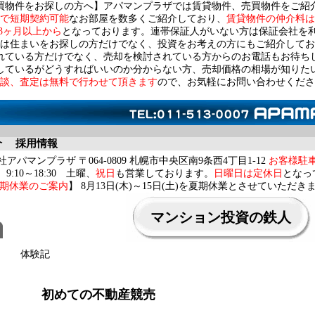
買物件をお探しの方へ】アパマンプラザでは賃貸物件、売買物件をご紹
で短期契約可能
なお部屋を数多くご紹介しており、
賃貸物件の仲介料は
3ヶ月以上から
となっております。連帯保証人がいない方は保証会社を
は住まいをお探しの方だけでなく、投資をお考えの方にもご紹介してお
れている方だけでなく、売却を検討されている方からのお電話もお待ち
しているがどうすればいいのか分からない方、売却価格の相場が知りた
談、査定は無料で行わせて頂きます
ので、お気軽にお問い合わせくださ
介
採用情報
アパマンプラザ 〒064-0809 札幌市中央区南9条西4丁目1-12
お客様駐
9:10～18:30 土曜、
祝日
も営業しております。
日曜日は定休日
となっ
期休業のご案内
】 8月13日(木)～15日(土)を夏期休業とさせていただき
マンション投資の鉄人
体験記
初めての不動産競売