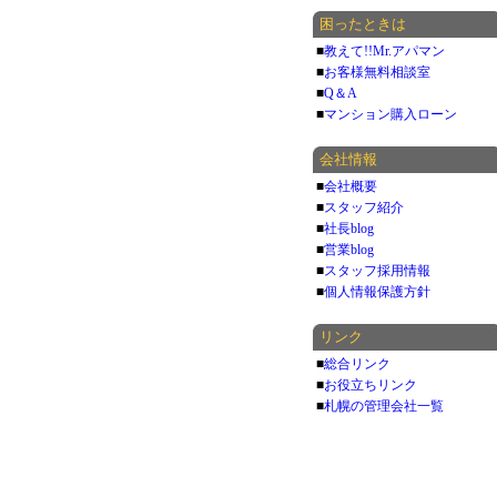
困ったときは
■
教えて!!Mr.アパマン
■
お客様無料相談室
■
Q＆A
■
マンション購入ローン
会社情報
■
会社概要
■
スタッフ紹介
■
社長blog
■
営業blog
■
スタッフ採用情報
■
個人情報保護方針
リンク
■
総合リンク
■
お役立ちリンク
■
札幌の管理会社一覧