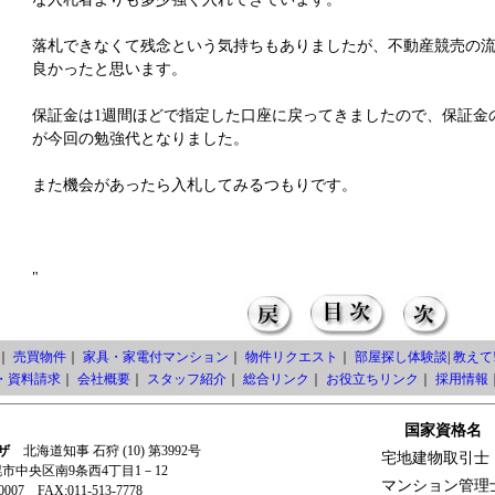
落札できなくて残念という気持ちもありましたが、不動産競売の
良かったと思います。
保証金は1週間ほどで指定した口座に戻ってきましたので、保証金
が今回の勉強代となりました。
また機会があったら入札してみるつもりです。
"
｜
売買物件
｜
家具・家電付マンション
｜
物件リクエスト
｜
部屋探し体験談
|
教えて!
・資料請求
｜
会社概要
｜
スタッフ紹介
｜
総合リンク
｜
お役立ちリンク
｜
採用情報
国家資格名
ザ
北海道知事 石狩 (10) 第3992号
宅地建物取引士
札幌市中央区南9条西4丁目1－12
マンション管理
-0007 FAX:011-513-7778