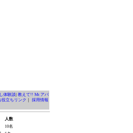
し体験談
|
教えて!! Mr.アパ
お役立ちリンク
｜
採用情報
人数
10名