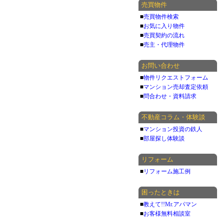
売買物件
■
売買物件検索
■
お気に入り物件
■
売買契約の流れ
■
売主・代理物件
お問い合わせ
■
物件リクエストフォーム
■
マンション売却査定依頼
■
問合わせ・資料請求
不動産コラム・体験談
■
マンション投資の鉄人
■
部屋探し体験談
リフォーム
■
リフォーム施工例
困ったときは
■
教えて!!Mr.アパマン
■
お客様無料相談室