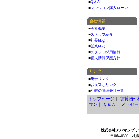
■
Q＆A
■
マンション購入ローン
会社情報
■
会社概要
■
スタッフ紹介
■
社長blog
■
営業blog
■
スタッフ採用情報
■
個人情報保護方針
リンク
■
総合リンク
■
お役立ちリンク
■
札幌の管理会社一覧
トップページ
｜
賃貸物件
マン
｜
Ｑ＆Ａ
｜
メッセー
株式会社アパマンプラ
〒064-0809 