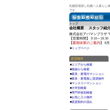
札幌部屋探し札幌一人暮らし
です。
トップ
会社概要
スタッフ紹
株式会社アパマンプラザ 〒06
【営業時間】 9:10～18:3
【
夏期休業のご案内
】 8
■
トップページ
賃貸物件
■
エリアから検索
■
路線から検索
■
家具・家電付マンション
■
家具・家電無し賃貸物件
■
マンスリーマンション
■
大学別検索
■
専門学校別検索
■
お気に入り物件
■
賃貸契約の流れ