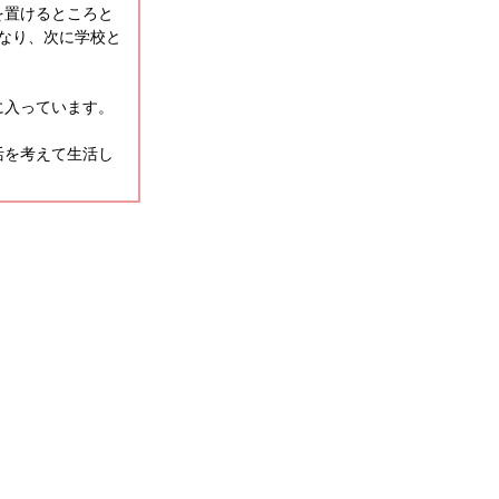
を置けるところと
なり、次に学校と
に入っています。
活を考えて生活し