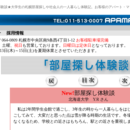
体験談★大学生の札幌部屋探しや社会人の一人暮らし体験記。お客様のアパート・マ
介
採用情報
4-0809 札幌市中央区南9条西4丁目1-12
お客様駐車場完備
0 土曜、
祝日
も営業しております。
日曜日は定休日
となっております。
月13日(木)～15日(土)を夏期休業とさせていただきます。
New!
部屋探し体験談
北海道大学 Y.R さん
私は2年間学生会館で過ごし、3年生の時から一人暮らしをはじ
ごしてみて、大変だと思った点は雪が降る時期の生活です。冬
なくなるため、学校との近さはもちろん、駅との近さを重視し