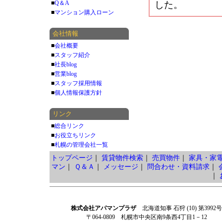
■
Q＆A
した。
■
マンション購入ローン
会社情報
■
会社概要
■
スタッフ紹介
■
社長blog
■
営業blog
■
スタッフ採用情報
■
個人情報保護方針
リンク
■
総合リンク
■
お役立ちリンク
■
札幌の管理会社一覧
トップページ
｜
賃貸物件検索
｜
売買物件
｜
家具・家
マン
｜
Ｑ＆Ａ
｜
メッセージ
｜
問合わせ・資料請求
｜
｜
株式会社アパマンプラザ
北海道知事 石狩 (10) 第3992号
〒064-0809 札幌市中央区南9条西4丁目1－12