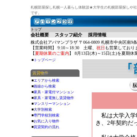
札幌部屋探し札幌一人暮らし体験談★大学生の札幌部屋探しや社
です。
トップ
会社概要
スタッフ紹介
採用情報
株式会社アパマンプラザ 〒064-0809 札幌市中央区南9条
【営業時間】 9:10～18:30 土曜、
祝日
も営業しており
【
夏期休業のご案内
】 8月13日(木)～15日(土)を夏
■
トップページ
賃貸物件
■
エリアから検索
■
路線から検索
■
家具・家電付マンション
■
家具・家電無し賃貸物件
■
マンスリーマンション
■
大学別検索
私は大学入学時
■
専門学校別検索
■
お気に入り物件
き、2年契約だ
■
賃貸契約の流れ