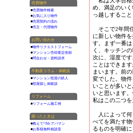
私は大学合格
売買物件
め、満足のいく
■
売買物件検索
っ越しすること
■
お気に入り物件
■
売買契約の流れ
■
売主・代理物件
そこで2年間住
に新しい物件を
お問い合わせ
す。まず一番は
■
物件リクエストフォーム
く、キッチンの
■
マンション売却査定依頼
次に、湿度です
■
問合わせ・資料請求
ことはできます
不動産コラム・体験談
まいます。前の
変でした。物件
■
マンション投資の鉄人
■
部屋探し体験談
いことが多いと
いと思います。
リフォーム
私はこの二つを
■
リフォーム施工例
人によって何
困ったときは
べてを満たす物
■
教えて!!Mr.アパマン
るものを明確に
■
お客様無料相談室